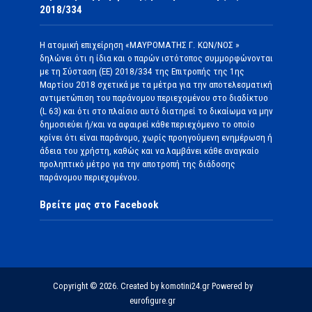
2018/334
Η ατομική επιχείρηση «ΜΑΥΡΟΜΑΤΗΣ Γ. ΚΩΝ/ΝΟΣ »
δηλώνει ότι η ίδια και ο παρών ιστότοπος συμμορφώνονται
με τη Σύσταση (ΕΕ) 2018/334 της Επιτροπής της 1ης
Μαρτίου 2018 σχετικά με τα μέτρα για την αποτελεσματική
αντιμετώπιση του παράνομου περιεχομένου στο διαδίκτυο
(L 63) και ότι στο πλαίσιο αυτό διατηρεί το δικαίωμα να μην
δημοσιεύει ή/και να αφαιρεί κάθε περιεχόμενο το οποίο
κρίνει ότι είναι παράνομο, χωρίς προηγούμενη ενημέρωση ή
άδεια του χρήστη, καθώς και να λαμβάνει κάθε αναγκαίο
προληπτικό μέτρο για την αποτροπή της διάδοσης
παράνομου περιεχομένου.
Βρείτε μας στο Facebook
Copyright © 2026. Created by komotini24.gr Powered by
eurofigure.gr