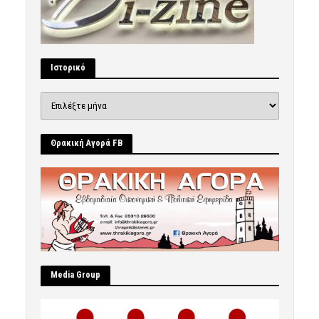
Ιστορικό
Ιστορικό
Θρακική Αγορά FB
Μedia Group