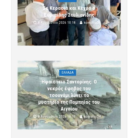
Σε Κερασιά και Κέχρο ο
Ευριπίδης Στυλιανίδης
8 Αυγούστου 2026 10:18
komotini24
ΕΛΛΑΔΑ
Ηφαίστειο Σαντορίνης: Ο
νεκρός έφηβος του
τσουνάμι λύνει το
μυστήριο της Πομπηίας του
Αιγαίου
8 Αυγούστου 2026 10:17
komotini24