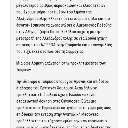
μεγαλύτερος αριθμός αεροσκαφών και ελικοπτέρων
που έχουμε φέρει ποτέ μέσω του λιμένα της
Αλεξανδρούπολης. Βλέπετε ότι κινούμαστε όλο και πιο
δυνατά» έσπευσε να ανακοινώσει ο Αμερικανός Πρέσβης
στην Αθήνα, Τζέφρι Πάιατ. Καθόλου άσχετη με την
μετατροπή της Αλεξανδρούπολης σε νέα Σούδα ήταν η
επίσκεψη του Α/ΓΕΕΘΑ στην Ρουμανία και οι συνομιλίες
που είχε εκεί στα πλαίσια τη Συμμαχίας.
Μια οφειλόμενη απάντηση στην προκλητικότητα των
Τούρκων
Την ίδια ώρα ο Τούρκος υπουργός Άμυνας και επίδοξος
διάδοχος του Ερντογάν Χουλουσί Ακάρ δήλωσε
προκλητικά: «Τι δουλειά έχει η Ελλάδα να κάνει
στρατιωτική άσκηση στις Οινούσσες; Είναι μια
προβοκάτσια». Παράλληλα κατηγόρησε τη χώρα μας πως
επιδιώκει την ένταση στην Ανατολική Μεσόγειο,
προβάλλοντας ταυτόχρονα «φιλειρηνικό» προσωπείο
αρκεί να γίνουν αποδεκτοί οι παράνομες επιδιώξεις της