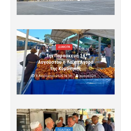
ΔΙΑΦΟΡΑ
Την Παρασκευή 14
Αυγούστου η Λαϊκή Αγορά
της Κομοτηνής
8 Αυγούστου 2026 10:19
komotini24
ΠΟΛΙΤΙΚΗ