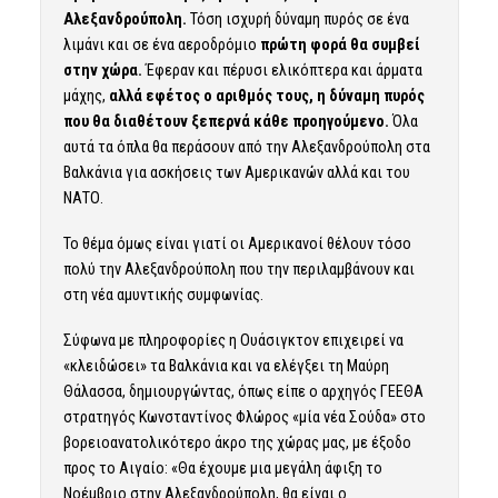
Αλεξανδρούπολη.
Τόση ισχυρή δύναμη πυρός σε ένα
λιμάνι και σε ένα αεροδρόμιο
πρώτη φορά θα συμβεί
στην χώρα.
Έφεραν και πέρυσι ελικόπτερα και άρματα
μάχης,
αλλά εφέτος ο αριθμός τους, η δύναμη πυρός
που θα διαθέτουν ξεπερνά κάθε προηγούμενο.
Όλα
αυτά τα όπλα θα περάσουν από την Αλεξανδρούπολη στα
Βαλκάνια για ασκήσεις των Αμερικανών αλλά και του
ΝΑΤΟ.
Το θέμα όμως είναι γιατί οι Αμερικανοί θέλουν τόσο
πολύ την Αλεξανδρούπολη που την περιλαμβάνουν και
στη νέα αμυντικής συμφωνίας.
Σύφωνα με πληροφορίες η Ουάσιγκτον επιχειρεί να
«κλειδώσει» τα Βαλκάνια και να ελέγξει τη Μαύρη
Θάλασσα, δημιουργώντας, όπως είπε ο αρχηγός ΓΕΕΘΑ
στρατηγός Κωνσταντίνος Φλώρος «μία νέα Σούδα» στο
βορειοανατολικότερο άκρο της χώρας μας, με έξοδο
προς το Αιγαίο: «Θα έχουμε μια μεγάλη άφιξη το
Νοέμβριο στην Αλεξανδρούπολη, θα είναι ο