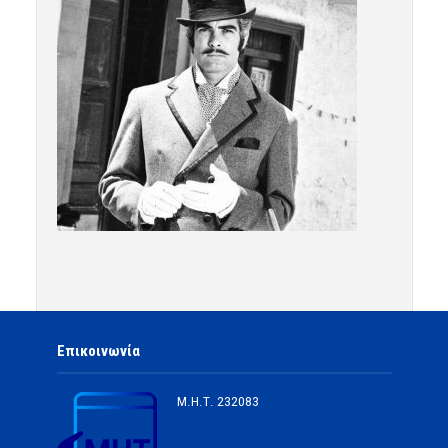
Επικοινωνία
Μ.Η.Τ.
232083