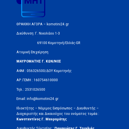
ΘΡΑΚΙΚΗ ΑΓΟΡΑ – komotini24.gr
Διεύθυνση: Γ. Νικολάου 1-3
69100 Κομοτηνή/Ελλάς-GR
Ατομική Επιχείρηση
ΜΑΥΡΟΜΑΤΗΣ Γ. ΚΩΝ/ΝΟΣ
ΑΦΜ : 056326500/ΔOΥ Κομοτηνής
ΑΡ.ΓΕΜΗ : 160754610000
Τηλ.: 2531026500
Email: info@komotini24.gr
Ιδιοκτήτης – Νόμιμος Εκπρόσωπος – Διευθυντής –
Διαχειριστής και Δικαιούχος του ονόματος τομέα :
Κωνσταντίνος Γ. Μαυρομάτης
Διευθυντής Σύνταξης :
Παναγιώτης Γ. Τσοχλιάς