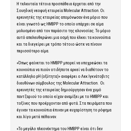
Η τελευταία τέτοια προσπάθεια έρχεται από την
Σουηδική νεοφυή εταιρεία Molecular Attraction. Οι
ερευνητές της εταιρείας απομόνωσαν ένα μόριο που
είναι γνωστό ως HMBPP το οποίο υπάρχει σε αίμα
μολυσμένο από τον παράσιτο της ελονοσίας. Το μόριο
αυτό απελευθερώνει μια οσμή που έλκει τα κουνούπια
και τα διεγείρει με τρόπο τέτοιο ώστε να πίνουν
περισσότερο αίμα.
«Όπως φαίνεται το HMBPP μπορεί να υποχρεώσει τα
κουνούπια να πιούν οτιδήποτε αρκεί να διαθέτουν το
κατάλληλο pH (οξύτητα)» αναφέρει ο Λεκ Ιγκνάτοβιτς
διευθύνων σύμβουλος της Molecular Attraction. Οι
ερευνητές της εταιρείας δημιούργησαν ένα χυμό
παντζαριού το οποίο είχαν αναμίξει με το HMBPP και
τοξίνες που προέρχονταν από φυτά. Στα πειράματα που
έγιναν τα κουνούπια έπιναν με ευχαρίστηση το ρόφημα
και λίγο μετά πέθαιναν.
«Το μεγάλο πλεονέκτημα του HMBPP είναι ότι δεν