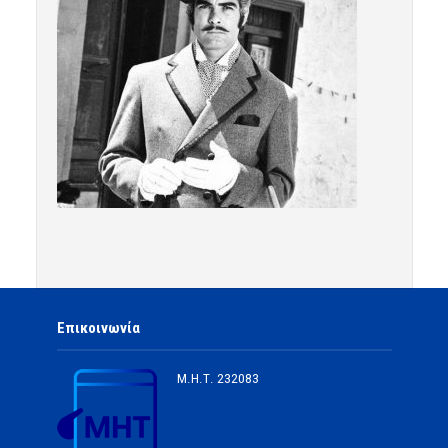
Επικοινωνία
Μ.Η.Τ.
232083