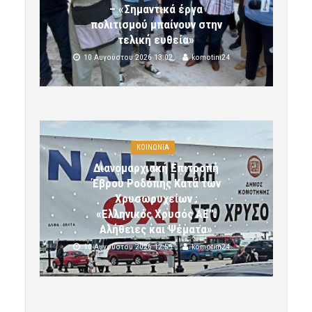
– «Σημαντικά έργα
πολιτισμού μπαίνουν στην
τελική ευθεία»
10 Αυγούστου 2026 13:02
komotini24
ΚΟΙΝΩΝΙΑ
Διανομαρχιακή Επιτροπή
Έβρου Ροδόπης Κατά των
Χρυσωρυχείων :
«Ελληνικός Χρυσός ΑΕ”:
Αλήθειες και Ψέματα»
10 Αυγούστου 2026 12:59
komotini24