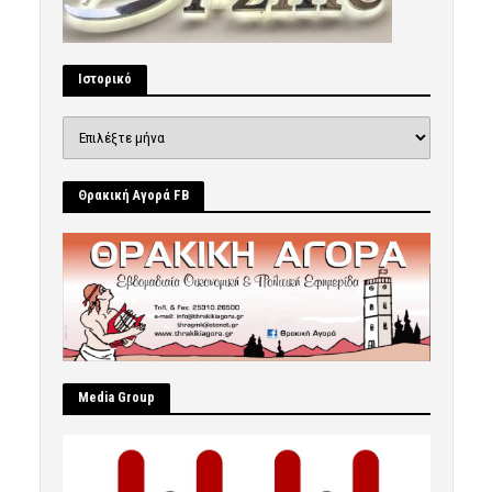
Ιστορικό
Ιστορικό
Θρακική Αγορά FB
Μedia Group