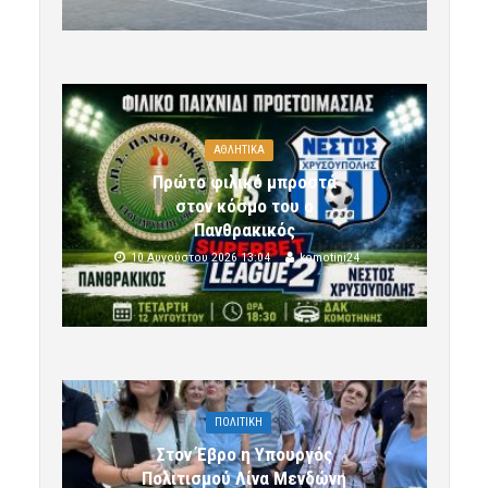
ΑΘΛΗΤΙΚΑ
Πρώτο φιλικό μπροστά
στον κόσμο του ο
Πανθρακικός
10 Αυγούστου 2026 13:04
komotini24
ΠΟΛΙΤΙΚΗ
Στον Έβρο η Υπουργός
Πολιτισμού Λίνα Μενδώνη