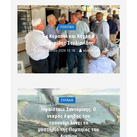
ΠΟΛΙΤΙΚΗ
Σε Κερασιά και Κέχρο ο
Ευριπίδης Στυλιανίδης
8 Αυγούστου 2026 10:18
komotini24
ΕΛΛΑΔΑ
Ηφαίστειο Σαντορίνης: Ο
νεκρός έφηβος του
τσουνάμι λύνει το
μυστήριο της Πομπηίας του
Αιγαίου