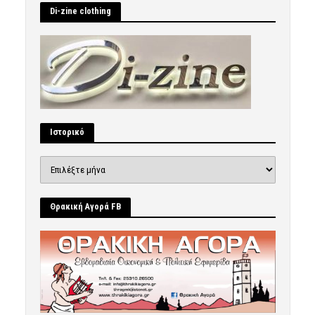
Di-zine clothing
Ιστορικό
Ιστορικό
Θρακική Αγορά FB