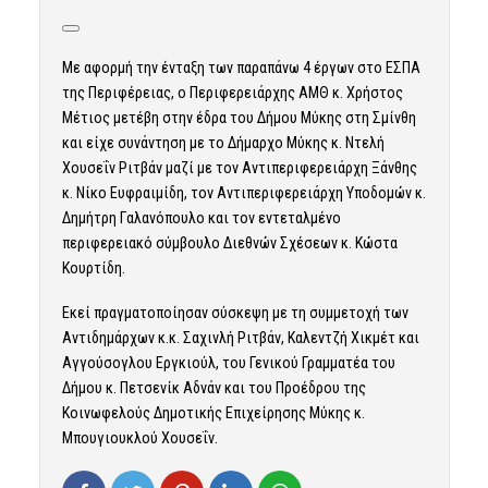
Με αφορμή την ένταξη των παραπάνω 4 έργων στο ΕΣΠΑ
της Περιφέρειας, ο Περιφερειάρχης ΑΜΘ κ. Χρήστος
Μέτιος μετέβη στην έδρα του Δήμου Μύκης στη Σμίνθη
και είχε συνάντηση με το Δήμαρχο Μύκης κ. Ντελή
Χουσεΐν Ριτβάν μαζί με τον Αντιπεριφερειάρχη Ξάνθης
κ. Νίκο Ευφραιμίδη, τον Αντιπεριφερειάρχη Υποδομών κ.
Δημήτρη Γαλανόπουλο και τον εντεταλμένο
περιφερειακό σύμβουλο Διεθνών Σχέσεων κ. Κώστα
Κουρτίδη.
Εκεί πραγματοποίησαν σύσκεψη με τη συμμετοχή των
Αντιδημάρχων κ.κ. Σαχινλή Ριτβάν, Καλεντζή Χικμέτ και
Αγγούσογλου Εργκιούλ, του Γενικού Γραμματέα του
Δήμου κ. Πετσενίκ Αδνάν και του Προέδρου της
Κοινωφελούς Δημοτικής Επιχείρησης Μύκης κ.
Μπουγιουκλού Χουσεΐν.