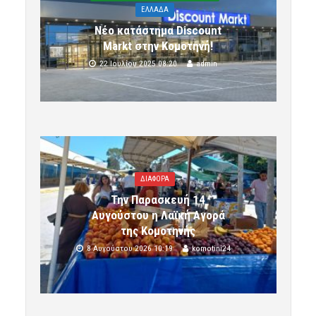
ΕΛΛΑΔΑ
Νέο κατάστημα Discount
Markt στην Κομοτηνή!
22 Ιουλίου 2025 08:20
admin
ΔΙΑΦΟΡΑ
Την Παρασκευή 14
Αυγούστου η Λαϊκή Αγορά
της Κομοτηνής
8 Αυγούστου 2026 10:19
komotini24