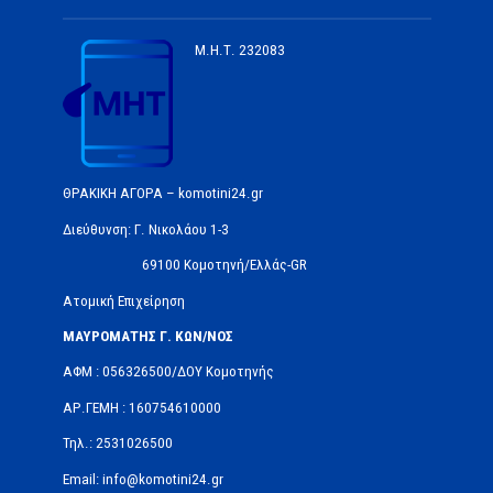
Μ.Η.Τ.
232083
ΘΡΑΚΙΚΗ ΑΓΟΡΑ – komotini24.gr
Διεύθυνση: Γ. Νικολάου 1-3
69100 Κομοτηνή/Ελλάς-GR
Ατομική Επιχείρηση
ΜΑΥΡΟΜΑΤΗΣ Γ. ΚΩΝ/ΝΟΣ
ΑΦΜ : 056326500/ΔOΥ Κομοτηνής
ΑΡ.ΓΕΜΗ : 160754610000
Τηλ.: 2531026500
Email: info@komotini24.gr