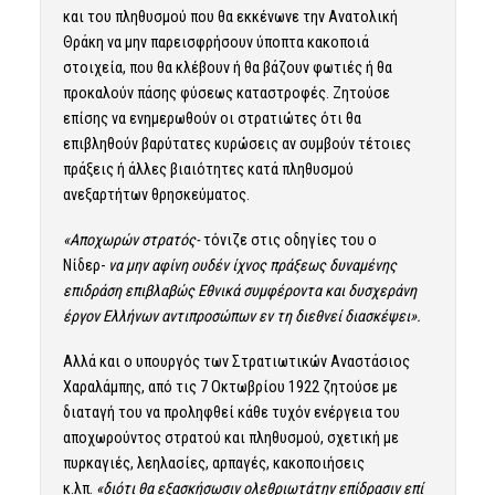
και του πληθυσμού που θα εκκένωνε την Ανατολική
Θράκη να μην παρεισφρήσουν ύποπτα κακοποιά
στοιχεία, που θα κλέβουν ή θα βάζουν φωτιές ή θα
προκαλούν πάσης φύσεως καταστροφές. Ζητούσε
επίσης να ενημερωθούν οι στρατιώτες ότι θα
επιβληθούν βαρύτατες κυρώσεις αν συμβούν τέτοιες
πράξεις ή άλλες βιαιότητες κατά πληθυσμού
ανεξαρτήτων θρησκεύματος.
«Αποχωρών στρατός-
τόνιζε στις οδηγίες του ο
Νίδερ-
να μην αφίνη ουδέν ίχνος πράξεως δυναμένης
επιδράση επιβλαβώς Εθνικά συμφέροντα και δυσχεράνη
έργον Ελλήνων αντιπροσώπων εν τη διεθνεί διασκέψει».
Αλλά και ο υπουργός των Στρατιωτικών Αναστάσιος
Χαραλάμπης, από τις 7 Οκτωβρίου 1922 ζητούσε με
διαταγή του να προληφθεί κάθε τυχόν ενέργεια του
αποχωρούντος στρατού και πληθυσμού, σχετική με
πυρκαγιές, λεηλασίες, αρπαγές, κακοποιήσεις
κ.λπ.
«διότι θα εξασκήσωσιν ολεθριωτάτην επίδρασιν επί