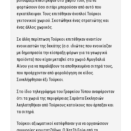
βοϊδάμαξα επέστρεψαν στο χωριό τους για να
φορτώσουν όσο σιτάρι μπορούσαν από αυτό που
εγκατέλειψαν. Τους επιτέθηκαν ένοπλοί Τούρκοι
γειτονικού χωριού. Σκοτώθηκε ένας στρατιώτης και
ένας άλλος χωρικός.
Σε άλλη περίπτωση Τούρκοι επιτέθηκαν εναντίον
ενοικιαστών της δεκάτης (σ.σ. ιδιώτες που ενοικίαζαν
με δημοπρασία την είσπραξη φόρων για τα γεωργικά
προϊόντα) που είχαν μεταβεί στο χωριό Αμυγδαλιά
Αίνου για να παραλάβουν τα αποθηκευμένα σιτηρά τους,
που προέρχονταν από φορολόγηση σε είδος.
Συνελήφθησαν έξι Τούρκοι.
Στο ίδιο τηλεγράφημα του Γραφείου Τύπου αναφέρονταν
ότι τα χωριά της περιφέρειας Σαράντα Εκκλησιών
λεηλατηθήκαν από Τούρκους κατοίκους που άρπαξαν και
τα σιτηρά.
Τούρκοι αξιωματικοί κατέφθαναν για να οργανώσουν
συμμορίες κομιτατζήδων. Ο Χατζή Ερίφ από τη