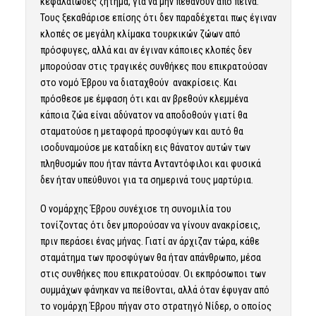
κεφαλαιώδες ζήτημα, για να μην πεθάνουν από πείνα.
Τους ξεκαθάρισε επίσης ότι δεν παραδέχεται πως έγιναν
κλοπές σε μεγάλη κλίμακα τουρκικών ζώων από
πρόσφυγες, αλλά και αν έγιναν κάποιες κλοπές δεν
μπορούσαν στις τραγικές συνθήκες που επικρατούσαν
στο νομό Έβρου να διαταχθούν ανακρίσεις. Και
πρόσθεσε με έμφαση ότι και αν βρεθούν κλεμμένα
κάποια ζώα είναι αδύνατον να αποδοθούν γιατί θα
σταματούσε η μεταφορά προσφύγων και αυτό θα
ισοδυναμούσε με καταδίκη εις θάνατον αυτών των
πληθυσμών που ήταν πάντα Ανταντόφιλοι και φυσικά
δεν ήταν υπεύθυνοι για τα σημερινά τους μαρτύρια.
Ο νομάρχης Έβρου συνέχισε τη συνομιλία του
τονίζοντας ότι δεν μπορούσαν να γίνουν ανακρίσεις,
πριν περάσει ένας μήνας. Γιατί αν άρχιζαν τώρα, κάθε
σταμάτημα των προσφύγων θα ήταν απάνθρωπο, μέσα
στις συνθήκες που επικρατούσαν. Οι εκπρόσωποι των
συμμάχων φάνηκαν να πείθονται, αλλά όταν έφυγαν από
το νομάρχη Έβρου πήγαν στο στρατηγό Νίδερ, ο οποίος