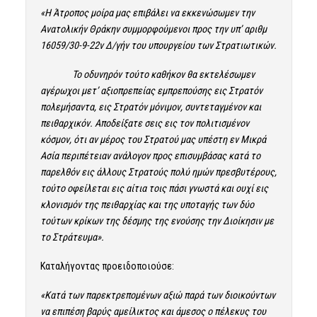
«Η Άτροπος μοίρα μας επιβάλει να εκκενώσωμεν την
Ανατολικήν Θράκην συμμορφούμενοι προς την υπ’ αριθμ
16059/30-9-22ν Δ/γήν του υπουργείου των Στρατιωτικών.
Το οδυνηρόν τούτο καθήκον θα εκτελέσωμεν
αγέρωχοι μετ’ αξιοπρεπείας εμπρεπούσης εις Στρατόν
πολεμήσαντα, εις Στρατόν μόνιμον, συντεταγμένον και
πειθαρχικόν. Αποδείξατε σεις εις τον πολιτισμένον
κόσμον, ότι αν μέρος του Στρατού μας υπέστη εν Μικρά
Ασία περιπέτειαν ανάλογον προς επισυμβάσας κατά το
παρελθόν εις άλλους Στρατούς πολύ ημών πρεσβυτέρους,
τούτο οφείλεται εις αίτια τοις πάσι γνωστά και ουχί εις
κλονισμόν της πειθαρχίας και της υποταγής των δύο
τούτων κρίκων της δέσμης της ενούσης την Διοίκησιν με
το Στράτευμα».
Καταλήγοντας προειδοποιούσε:
«Κατά των παρεκτρεπομένων αξιώ παρά των διοικούντων
να επιπέση βαρύς αμείλικτος και άμεσος ο πέλεκυς του