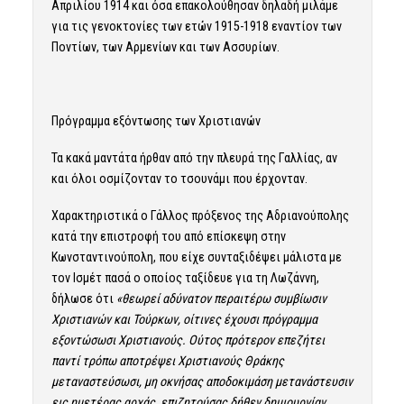
Απριλίου 1914 και όσα επακολούθησαν δηλαδή μιλάμε
για τις γενοκτονίες των ετών 1915-1918 εναντίον των
Ποντίων, των Αρμενίων και των Ασσυρίων.
Πρόγραμμα εξόντωσης των Χριστιανών
Τα κακά μαντάτα ήρθαν από την πλευρά της Γαλλίας, αν
και όλοι οσμίζονταν το τσουνάμι που έρχονταν.
Χαρακτηριστικά ο Γάλλος πρόξενος της Αδριανούπολης
κατά την επιστροφή του από επίσκεψη στην
Κωνσταντινούπολη, που είχε συνταξιδέψει μάλιστα με
τον Ισμέτ πασά ο οποίος ταξίδευε για τη Λωζάννη,
δήλωσε ότι
«θεωρεί αδύνατον περαιτέρω συμβίωσιν
Χριστιανών και Τούρκων, οίτινες έχουσι πρόγραμμα
εξοντώσωσι Χριστιανούς. Ούτος πρότερον επεζήτει
παντί τρόπω αποτρέψει Χριστιανούς Θράκης
μεταναστεύσωσι, μη οκνήσας αποδοκιμάση μετανάστευσιν
εις ημετέρας αρχάς, επιζητούσας δήθεν δημιουργίαν