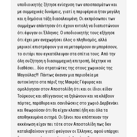
υποδιοικητής ζήτησε ενίσχυση των αποσπασμάτων και
με συμμαχικές δυνάμεις, γιατί η περιφέρεια ήταν μεγάλη
και η δημόσια τάξη διασαλευμένη. Οι εκπρόσωποι των
συμμάχων απάντησαν ότι έχουν εντολή να διαπιστώνουν
ότι έφυγαν οι Έλληνες. Ο υποδιοικητής τους εξήγησε
ότι έχει μεν αναχωρήσει όλος ο πληθυσμός, αλλά
μερικοί επιστρέφουν για να μεταφέρουν αν μπορέσουν,
το σιτάρι που εγκατέλειψαν στα σπίτια τους. Από την
όλη συζήτηση η διασυμμαχική επιτροπή, δέχτηκε να
διαθέσει… δύο στρατιώτες της στους χωρικούς της
Μαγούλας!!! Πάντως έκαναν μια περιοδεία με
αυτοκίνητο στα πέριξ της Μακράς Γέφυρας και
ομολόγησαν στον Αποστολίδη ότι και οι ίδιοι είδαν
Τούρκους και αθίγγανους να ξηλώνουν και να κλέβουν
πόρτες, παράθυρα και σανιδώσεις στο χωριό Δερβενάκι
και θεωρούσαν ότι θα είχαν κλαπεί ήδη και όλα τα
αποθηκευμένα σιτηρά. Οι ξένοι που επόπτευαν την
εκκένωση είχαν πει τότε στον Αποστολίδη πως δεν
καταλαβαίνουν γιατί φεύγουν οι Έλληνες, αφού υπάρχει