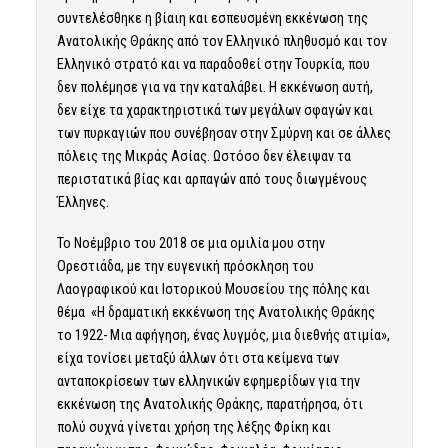
συντελέσθηκε η βίαιη και εσπευσμένη εκκένωση της
Ανατολικής Θράκης από τον Ελληνικό πληθυσμό και τον
Ελληνικό στρατό και να παραδοθεί στην Τουρκία, που
δεν πολέμησε για να την καταλάβει. Η εκκένωση αυτή,
δεν είχε τα χαρακτηριστικά των μεγάλων σφαγών και
των πυρκαγιών που συνέβησαν στην Σμύρνη και σε άλλες
πόλεις της Μικράς Ασίας. Ωστόσο δεν έλειψαν τα
περιστατικά βίας και αρπαγών από τους διωγμένους
Έλληνες.
Το Νοέμβριο του 2018 σε μια ομιλία μου στην
Ορεστιάδα, με την ευγενική πρόσκληση του
Λαογραφικού και Ιστορικού Μουσείου της πόλης και
θέμα «Η δραματική εκκένωση της Ανατολικής Θράκης
το 1922- Μια αφήγηση, ένας λυγμός, μια διεθνής ατιμία»,
είχα τονίσει μεταξύ άλλων ότι στα κείμενα των
ανταποκρίσεων των ελληνικών εφημερίδων για την
εκκένωση της Ανατολικής Θράκης, παρατήρησα, ότι
πολύ συχνά γίνεται χρήση της λέξης Φρίκη και