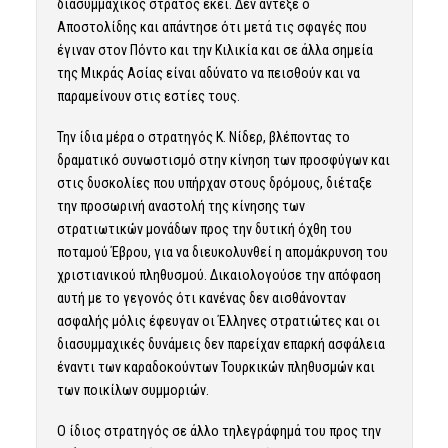
διασυμμαχικός στρατός εκεί. Δεν άντεξε ο
Αποστολίδης και απάντησε ότι μετά τις σφαγές που
έγιναν στον Πόντο και την Κιλικία και σε άλλα σημεία
της Μικράς Ασίας είναι αδύνατο να πεισθούν και να
παραμείνουν στις εστίες τους.
Την ίδια μέρα ο στρατηγός Κ. Νίδερ, βλέποντας το
δραματικό συνωστισμό στην κίνηση των προσφύγων και
στις δυσκολίες που υπήρχαν στους δρόμους, διέταξε
την προσωρινή αναστολή της κίνησης των
στρατιωτικών μονάδων προς την δυτική όχθη του
ποταμού Έβρου, για να διευκολυνθεί η απομάκρυνση του
χριστιανικού πληθυσμού. Δικαιολογούσε την απόφαση
αυτή με το γεγονός ότι κανένας δεν αισθάνονταν
ασφαλής μόλις έφευγαν οι Έλληνες στρατιώτες και οι
διασυμμαχικές δυνάμεις δεν παρείχαν επαρκή ασφάλεια
έναντι των καραδοκούντων Τουρκικών πληθυσμών και
των ποικίλων συμμοριών.
Ο ίδιος στρατηγός σε άλλο τηλεγράφημά του προς την