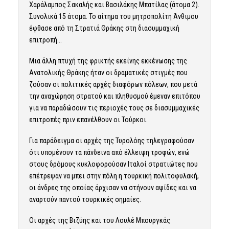
Χαράλαμπος Σακαλής και Βασιλάκης Μπατίλας (άτομα 2).
Συνολικά 15 άτομα. Το αίτημα του μητροπολίτη Άνθιμου
έφθασε από τη Στρατιά Θράκης στη διασυμμαχική
επιτροπή…
Μια άλλη πτυχή της φρικτής εκείνης εκκένωσης της
Ανατολικής Θράκης ήταν οι δραματικές στιγμές που
ζούσαν οι πολιτικές αρχές διαφόρων πόλεων, που μετά
την αναχώρηση στρατού και πληθυσμού έμεναν επιτόπου
για να παραδώσουν τις περιοχές τους σε διασυμμαχικές
επιτροπές πριν επανέλθουν οι Τούρκοι.
Για παράδειγμα οι αρχές της Τυρολόης τηλεγραφούσαν
ότι υπομένουν τα πάνδεινα από έλλειψη τροφών, ενώ
στους δρόμους κυκλοφορούσαν Ιταλοί στρατιώτες που
επέτρεψαν να μπει στην πόλη η τουρκική πολιτοφυλακή,
οι άνδρες της οποίας άρχισαν να στήνουν αψίδες και να
αναρτούν παντού τουρκικές σημαίες.
Οι αρχές της Βιζύης και του Λουλέ Μπουργκάς