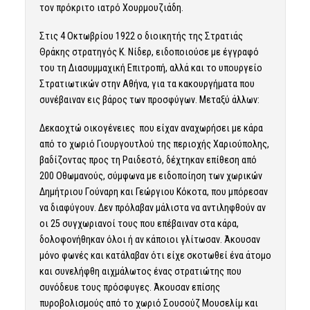
τον πρόκριτο ιατρό Χουρμουζιάδη.
Στις 4 Οκτωβρίου 1922 ο διοικητής της Στρατιάς
Θράκης στρατηγός Κ. Νίδερ, ειδοποιούσε με έγγραφό
του τη Διασυμμαχική Επιτροπή, αλλά και το υπουργείο
Στρατιωτικών στην Αθήνα, για τα κακουργήματα που
συνέβαιναν εις βάρος των προσφύγων. Μεταξύ άλλων:
Δεκαοχτώ οικογένειες που είχαν αναχωρήσει με κάρα
από το χωριό Γιουργουτλού της περιοχής Χαριούπολης,
βαδίζοντας προς τη Ραιδεστό, δέχτηκαν επίθεση από
200 Οθωμανούς, σύμφωνα με ειδοποίηση των χωρικών
Δημήτριου Γούναρη και Γεώργιου Κόκοτα, που μπόρεσαν
να διαφύγουν. Δεν πρόλαβαν μάλιστα να αντιληφθούν αν
οι 25 συγχωριανοί τους που επέβαιναν στα κάρα,
δολοφονήθηκαν όλοι ή αν κάποιοι γλίτωσαν. Άκουσαν
μόνο φωνές και κατάλαβαν ότι είχε σκοτωθεί ένα άτομο
και συνελήφθη αιχμάλωτος ένας στρατιώτης που
συνόδευε τους πρόσφυγες. Άκουσαν επίσης
πυροβολισμούς από το χωριό Σουσούζ Μουσελίμ και