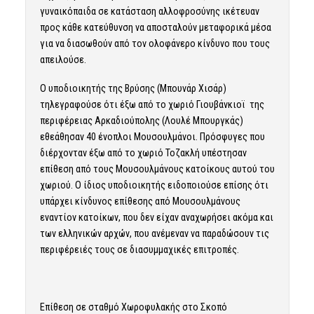
γυναικόπαιδα σε κατάσταση αλλοφροσύνης ικέτευαν
προς κάθε κατεύθυνση να αποσταλούν μεταφορικά μέσα
για να διασωθούν από τον ολοφάνερο κίνδυνο που τους
απειλούσε.
Ο υποδιοικητής της Βρύσης (Μπουνάρ Χισάρ)
τηλεγραφούσε ότι έξω από το χωριό Γιουβάνκιοϊ της
περιφέρειας Αρκαδιούπολης (Λουλέ Μπουργκάς)
εθεάθησαν 40 ένοπλοι Μουσουλμάνοι. Πρόσφυγες που
διέρχονταν έξω από το χωριό Τοζακλή υπέστησαν
επίθεση από τους Μουσουλμάνους κατοίκους αυτού του
χωριού. Ο ίδιος υποδιοικητής ειδοποιούσε επίσης ότι
υπάρχει κίνδυνος επίθεσης από Μουσουλμάνους
εναντίον κατοίκων, που δεν είχαν αναχωρήσει ακόμα και
των ελληνικών αρχών, που ανέμεναν να παραδώσουν τις
περιφέρειές τους σε διασυμμαχικές επιτροπές.
Επίθεση σε σταθμό Χωροφυλακής στο Σκοπό