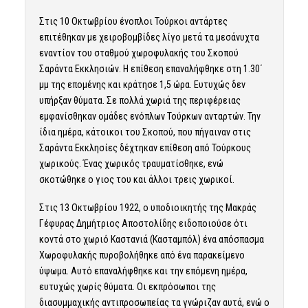
Στις 10 Οκτωβρίου ένοπλοι Τούρκοι αντάρτες
επιτέθηκαν με χειροβομβίδες λίγο μετά τα μεσάνυχτα
εναντίον του σταθμού χωροφυλακής του Σκοπού
Σαράντα Εκκλησιών. Η επίθεση επαναλήφθηκε στη 1.30΄
μμ της επομένης και κράτησε 1,5 ώρα. Ευτυχώς δεν
υπήρξαν θύματα. Σε πολλά χωριά της περιφέρειας
εμφανίσθηκαν ομάδες ενόπλων Τούρκων ανταρτών. Την
ίδια ημέρα, κάτοικοι του Σκοπού, που πήγαιναν στις
Σαράντα Εκκλησίες δέχτηκαν επίθεση από Τούρκους
χωρικούς. Ένας χωρικός τραυματίσθηκε, ενώ
σκοτώθηκε ο γιος του και άλλοι τρεις χωρικοί.
Στις 13 Οκτωβρίου 1922, ο υποδιοικητής της Μακράς
Γέφυρας Δημήτριος Αποστολίδης ειδοποιούσε ότι
κοντά στο χωριό Καστανιά (Κασταμπόλ) ένα απόσπασμα
Χωροφυλακής πυροβολήθηκε από ένα παρακείμενο
ύψωμα. Αυτό επαναλήφθηκε και την επόμενη ημέρα,
ευτυχώς χωρίς θύματα. Οι εκπρόσωποι της
διασυμμαχικής αντιπροσωπείας τα γνώριζαν αυτά, ενώ ο