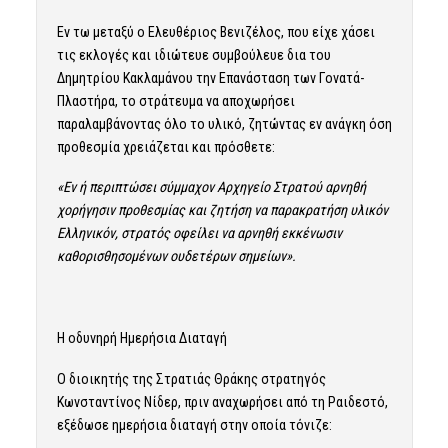
Εν τω μεταξύ ο Ελευθέριος Βενιζέλος, που είχε χάσει
τις εκλογές και ιδιώτευε συμβούλευε δια του
Δημητρίου Κακλαμάνου την Επανάσταση των Γονατά-
Πλαστήρα, το στράτευμα να αποχωρήσει
παραλαμβάνοντας όλο το υλικό, ζητώντας εν ανάγκη όση
προθεσμία χρειάζεται και πρόσθετε:
«Εν ή περιπτώσει σύμμαχον Αρχηγείο Στρατού αρνηθή
χορήγησιν προθεσμίας και ζητήση να παρακρατήση υλικόν
Ελληνικόν, στρατός οφείλει να αρνηθή εκκένωσιν
καθορισθησομένων ουδετέρων σημείων».
Η οδυνηρή Ημερήσια Διαταγή
Ο διοικητής της Στρατιάς Θράκης στρατηγός
Κωνσταντίνος Νίδερ, πριν αναχωρήσει από τη Ραιδεστό,
εξέδωσε ημερήσια διαταγή στην οποία τόνιζε: