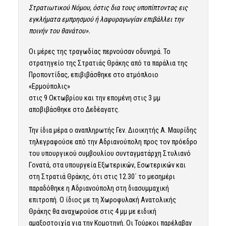
Στρατιωτικού Νόμου, όστις δια τους υποπίπτοντας εις
εγκλήματα εμπρησμού ή λαφυραγωγίαν επιβάλλει την
ποινήν του θανάτου».
Οι μέρες της τραγωδίας περνούσαν οδυνηρά. Το
στρατηγείο της Στρατιάς Θράκης από τα παράλια της
Προποντίδας, επιβιβάσθηκε στο ατμόπλοιο
«Ερμούπολις»
στις 9 Οκτωβρίου και την επομένη στις 3 μμ
αποβιβάσθηκε στο Δεδέαγατς.
Την ίδια μέρα ο αναπληρωτής Γεν. Διοικητής Α. Μαυρίδης
τηλεγραφούσε από την Αδριανούπολη προς τον πρόεδρο
του υπουργικού συμβουλίου συνταγματάρχη Στυλιανό
Γονατά, στα υπουργεία Εξωτερικών, Εσωτερικών και
στη Στρατιά Θράκης, ότι στις 12.30΄ το μεσημέρι
παραδόθηκε η Αδριανούπολη στη διασυμμαχική
επιτροπή. Ο ίδιος με τη Χωροφυλακή Ανατολικής
Θράκης θα αναχωρούσε στις 4 μμ με ειδική
αμαξοστοιχία για την Κομοτηνή. Οι Τούρκοι παρέλαβαν