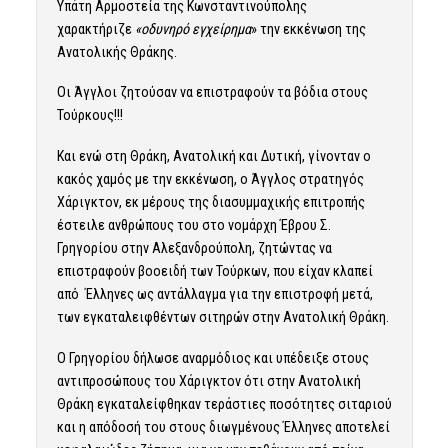
Υπάτη Αρμοστεία της Κωνσταντινούπολης
χαρακτήριζε
«οδυνηρό εγχείρημα
» την εκκένωση της
Ανατολικής Θράκης.
Οι Άγγλοι ζητούσαν να επιστραφούν τα βόδια στους
Τούρκους!!!
Και ενώ στη Θράκη, Ανατολική και Δυτική, γίνονταν ο
κακός χαμός με την εκκένωση, ο Άγγλος στρατηγός
Χάριγκτον, εκ μέρους της διασυμμαχικής επιτροπής
έστειλε ανθρώπους του στο νομάρχη Έβρου Σ.
Γρηγορίου στην Αλεξανδρούπολη, ζητώντας να
επιστραφούν βοοειδή των Τούρκων, που είχαν κλαπεί
από Έλληνες ως αντάλλαγμα για την επιστροφή μετά,
των εγκαταλειφθέντων σιτηρών στην Ανατολική Θράκη.
Ο Γρηγορίου δήλωσε αναρμόδιος και υπέδειξε στους
αντιπροσώπους του Χάριγκτον ότι στην Ανατολική
Θράκη εγκαταλείφθηκαν τεράστιες ποσότητες σιταριού
και η απόδοσή του στους διωγμένους Έλληνες αποτελεί