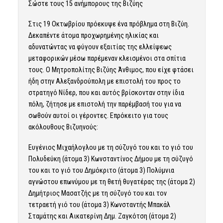
Σώστε τους 15 ανήμπορους της Βιζύης
Στις 19 Οκτωβρίου πρόεκυψε ένα πρόβλημα στη Βιζύη.
Δεκαπέντε άτομα προχωρημένης ηλικίας και
αδυνατώντας να φύγουν εξαιτίας της ελλείψεως
μεταφορικών μέσω παρέμεναν κλεισμένοι στα σπίτια
τους. Ο Μητροπολίτης Βιζύης Άνθιμος, που είχε φτάσει
ήδη στην Αλεξανδρούπολη με επιστολή του προς το
στρατηγό Νίδερ, που και αυτός βρίσκονταν στην ίδια
πόλη, ζήτησε με επιστολή την παρέμβασή του για να
σωθούν αυτοί οι γέροντες. Επρόκειτο για τους
ακόλουθους Βιζυηνούς:
Ευγένιος Μιχαήλογλου με τη σύζυγό του και το γιό του
Πολυδεύκη (άτομα 3) Κωνσταντίνος Δήμου με τη σύζυγό
του και το γιό του Δημόκριτο (άτομα 3) Πολύμνια
αγνώστου επωνύμου με τη θετή θυγατέρας της (άτομα 2)
Δημήτριος Μασατζής με τη σύζυγό του και τον
τετραετή γιό του (άτομα 3) Κωνσταντής Μπακάλ
Σταμάτης και Αικατερίνη Δημ. Ζαγκότση (άτομα 2)