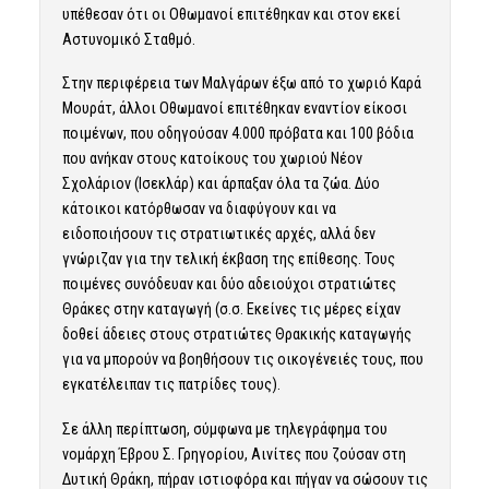
υπέθεσαν ότι οι Οθωμανοί επιτέθηκαν και στον εκεί
Αστυνομικό Σταθμό.
Στην περιφέρεια των Μαλγάρων έξω από το χωριό Καρά
Μουράτ, άλλοι Οθωμανοί επιτέθηκαν εναντίον είκοσι
ποιμένων, που οδηγούσαν 4.000 πρόβατα και 100 βόδια
που ανήκαν στους κατοίκους του χωριού Νέον
Σχολάριον (Ισεκλάρ) και άρπαξαν όλα τα ζώα. Δύο
κάτοικοι κατόρθωσαν να διαφύγουν και να
ειδοποιήσουν τις στρατιωτικές αρχές, αλλά δεν
γνώριζαν για την τελική έκβαση της επίθεσης. Τους
ποιμένες συνόδευαν και δύο αδειούχοι στρατιώτες
Θράκες στην καταγωγή (σ.σ. Εκείνες τις μέρες είχαν
δοθεί άδειες στους στρατιώτες Θρακικής καταγωγής
για να μπορούν να βοηθήσουν τις οικογένειές τους, που
εγκατέλειπαν τις πατρίδες τους).
Σε άλλη περίπτωση, σύμφωνα με τηλεγράφημα του
νομάρχη Έβρου Σ. Γρηγορίου, Αινίτες που ζούσαν στη
Δυτική Θράκη, πήραν ιστιοφόρα και πήγαν να σώσουν τις