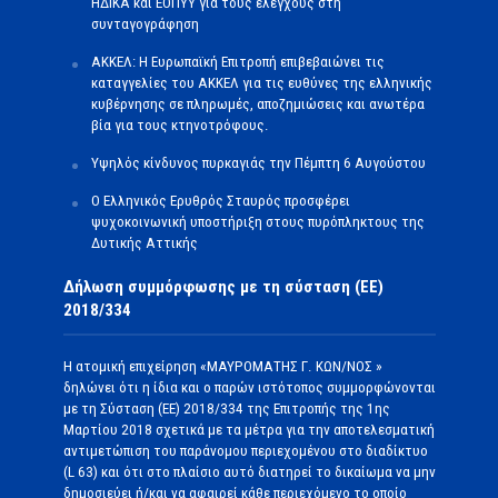
ΗΔΙΚΑ και ΕΟΠΥΥ για τους ελέγχους στη
συνταγογράφηση
ΑΚΚΕΛ: Η Ευρωπαϊκή Επιτροπή επιβεβαιώνει τις
καταγγελίες του ΑΚΚΕΛ για τις ευθύνες της ελληνικής
κυβέρνησης σε πληρωμές, αποζημιώσεις και ανωτέρα
βία για τους κτηνοτρόφους.
Υψηλός κίνδυνος πυρκαγιάς την Πέμπτη 6 Αυγούστου
Ο Ελληνικός Ερυθρός Σταυρός προσφέρει
ψυχοκοινωνική υποστήριξη στους πυρόπληκτους της
Δυτικής Αττικής
Δήλωση συμμόρφωσης με τη σύσταση (ΕΕ)
2018/334
Η ατομική επιχείρηση «ΜΑΥΡΟΜΑΤΗΣ Γ. ΚΩΝ/ΝΟΣ »
δηλώνει ότι η ίδια και ο παρών ιστότοπος συμμορφώνονται
με τη Σύσταση (ΕΕ) 2018/334 της Επιτροπής της 1ης
Μαρτίου 2018 σχετικά με τα μέτρα για την αποτελεσματική
αντιμετώπιση του παράνομου περιεχομένου στο διαδίκτυο
(L 63) και ότι στο πλαίσιο αυτό διατηρεί το δικαίωμα να μην
δημοσιεύει ή/και να αφαιρεί κάθε περιεχόμενο το οποίο