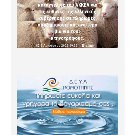
καταγγελίες του ΑΚΚΕΛ για
τις ευθύνες της ελληνικής
κυβέρνησης σε πληρωμές,
αποζημιώσεις και ανωτέρα
βία για τους
κτηνοτρόφους.
6 Αυγούστου 2026 09:32
admin