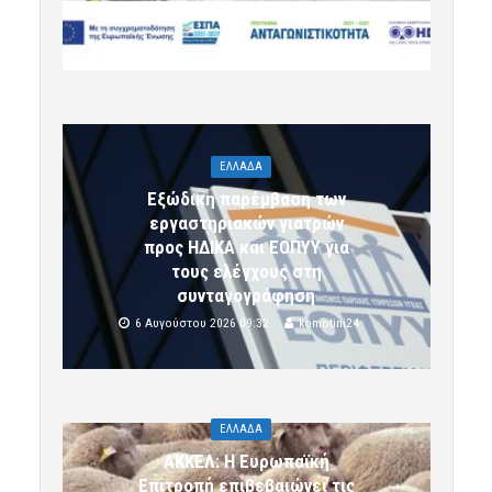
6 Αυγούστου 2026 09:32
komotini24
ΕΛΛΑΔΑ
Εξώδικη παρέμβαση των
εργαστηριακών γιατρών
προς ΗΔΙΚΑ και ΕΟΠΥΥ για
τους ελέγχους στη
συνταγογράφηση
6 Αυγούστου 2026 09:32
komotini24
ΕΛΛΑΔΑ
ΑΚΚΕΛ: Η Ευρωπαϊκή
Επιτροπή επιβεβαιώνει τις