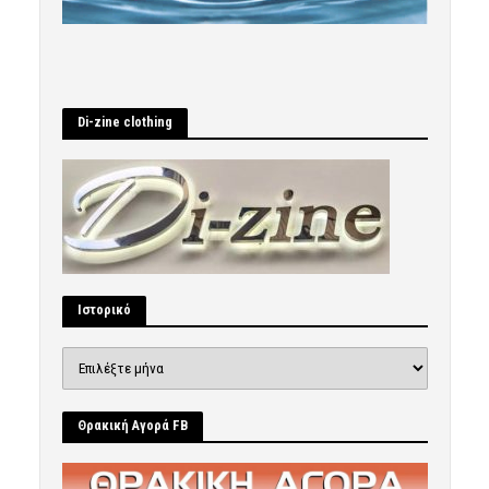
Di-zine clothing
Ιστορικό
Ιστορικό
Θρακική Αγορά FB