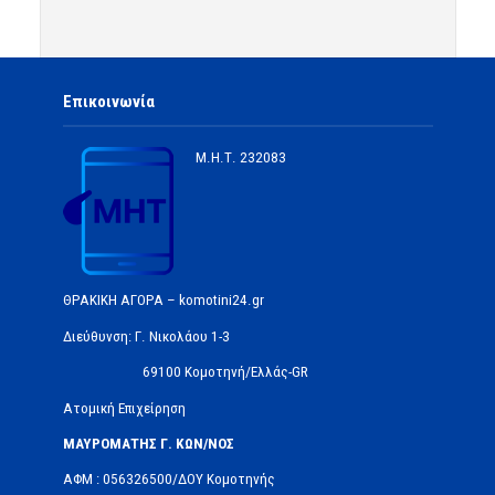
Επικοινωνία
Μ.Η.Τ.
232083
ΘΡΑΚΙΚΗ ΑΓΟΡΑ – komotini24.gr
Διεύθυνση: Γ. Νικολάου 1-3
69100 Κομοτηνή/Ελλάς-GR
Ατομική Επιχείρηση
ΜΑΥΡΟΜΑΤΗΣ Γ. ΚΩΝ/ΝΟΣ
ΑΦΜ : 056326500/ΔOΥ Κομοτηνής