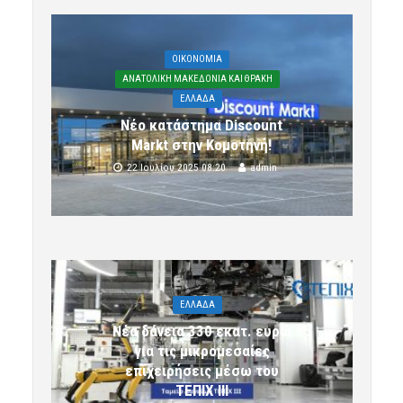
OIKONOMIA
ΑΝΑΤΟΛΙΚΗ ΜΑΚΕΔΟΝΙΑ ΚΑΙ ΘΡΑΚΗ
ΕΛΛΑΔΑ
Νέο κατάστημα Discount
Markt στην Κομοτηνή!
22 Ιουλίου 2025 08:20
admin
ΕΛΛΑΔΑ
Νέα δάνεια 330 εκατ. ευρώ
για τις μικρομεσαίες
επιχειρήσεις μέσω του
ΤΕΠΙΧ ΙΙΙ