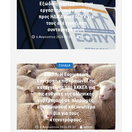
Εξώδικη παρέμβαση των
εργαστηριακών γιατρών
προς ΗΔΙΚΑ και ΕΟΠΥΥ για
τους ελέγχους στη
συνταγογράφηση
6 Αυγούστου 2026 09:32
komotini24
ΕΛΛΑΔΑ
ΑΚΚΕΛ: Η Ευρωπαϊκή
Επιτροπή επιβεβαιώνει τις
καταγγελίες του ΑΚΚΕΛ για
τις ευθύνες της ελληνικής
κυβέρνησης σε πληρωμές,
αποζημιώσεις και ανωτέρα
βία για τους
κτηνοτρόφους.
6 Αυγούστου 2026 09:32
admin