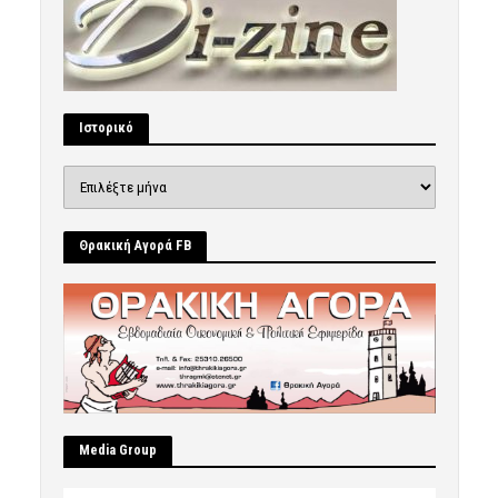
Ιστορικό
Ιστορικό
Θρακική Αγορά FB
Μedia Group