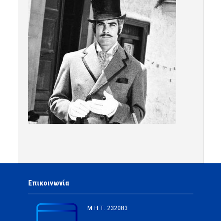
Επικοινωνία
Μ.Η.Τ.
232083