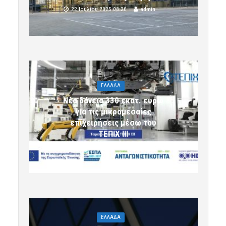
22 Ιουλίου 2025 08:20
admin
ΕΛΛΑΔΑ
Νέα δάνεια 330 εκατ. ευρώ
για τις μικρομεσαίες
επιχειρήσεις μέσω του
ΤΕΠΙΧ ΙΙΙ
6 Αυγούστου 2026 09:32
komotini24
ΕΛΛΑΔΑ