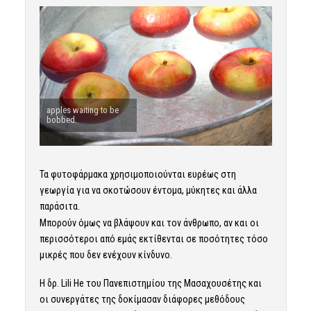
apples waiting to be
bobbed.
Τα φυτοφάρμακα χρησιμοποιούνται ευρέως στη
γεωργία για να σκοτώσουν έντομα, μύκητες και άλλα
παράσιτα.
Μπορούν όμως να βλάψουν και τον άνθρωπο, αν και οι
περισσότεροι από εμάς εκτίθενται σε ποσότητες τόσο
μικρές που δεν ενέχουν κίνδυνο.
Η δρ. Lili He του Πανεπιστημίου της Μασαχουσέτης και
οι συνεργάτες της δοκίμασαν διάφορες μεθόδους