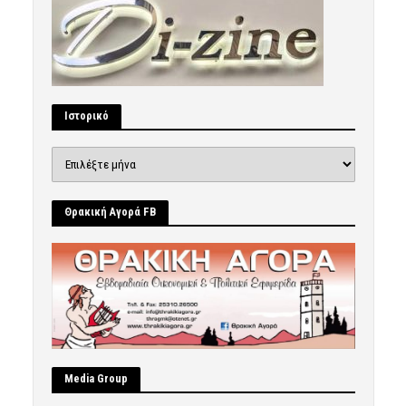
Ιστορικό
Ιστορικό
Θρακική Αγορά FB
Μedia Group