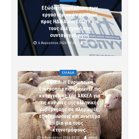
Εξώδικη παρέμβαση των
εργαστηριακών γιατρών
προς ΗΔΙΚΑ και ΕΟΠΥΥ για
τους ελέγχους στη
συνταγογράφηση
6 Αυγούστου 2026 09:32
komotini24
ΕΛΛΑΔΑ
ΑΚΚΕΛ: Η Ευρωπαϊκή
Επιτροπή επιβεβαιώνει τις
καταγγελίες του ΑΚΚΕΛ για
τις ευθύνες της ελληνικής
κυβέρνησης σε πληρωμές,
αποζημιώσεις και ανωτέρα
βία για τους
κτηνοτρόφους.
6 Αυγούστου 2026 09:32
admin