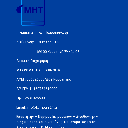
ΘΡΑΚΙΚΗ ΑΓΟΡΑ – komotini24.gr
Διεύθυνση: Γ. Νικολάου 1-3
69100 Κομοτηνή/Ελλάς-GR
Ατομική Επιχείρηση
ΜΑΥΡΟΜΑΤΗΣ Γ. ΚΩΝ/ΝΟΣ
ΑΦΜ : 056326500/ΔOΥ Κομοτηνής
ΑΡ.ΓΕΜΗ : 160754610000
Τηλ.: 2531026500
Email: info@komotini24.gr
Ιδιοκτήτης – Νόμιμος Εκπρόσωπος – Διευθυντής –
Διαχειριστής και Δικαιούχος του ονόματος τομέα :
Κωνσταντίνος Γ. Μαυρομάτης