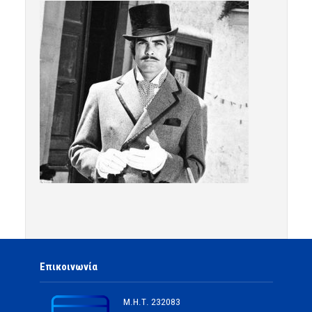
Επικοινωνία
Μ.Η.Τ.
232083