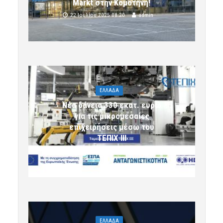
Markt στην Κομοτηνή!
22 Ιουλίου 2025 08:20
admin
ΕΛΛΑΔΑ
Νέα δάνεια 330 εκατ. ευρώ
για τις μικρομεσαίες
επιχειρήσεις μέσω του
ΤΕΠΙΧ ΙΙΙ
6 Αυγούστου 2026 09:32
komotini24
ΕΛΛΑΔΑ