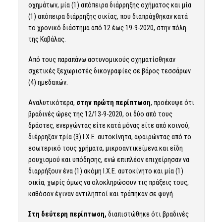
οχημάτων, μία (1) απόπειρα διάρρηξης οχήματος και μία
(1) απόπειρα διάρρηξης οικίας, που διαπράχθηκαν κατά
το χρονικό διάστημα από 12 έως 19-9-2020, στην πόλη
της Καβάλας.
Από τους παραπάνω αστυνομικούς σχηματίσθηκαν
σχετικές ξεχωριστές δικογραφίες σε βάρος τεσσάρων
(4) ημεδαπών.
Αναλυτικότερα,
στην πρώτη περίπτωση
, προέκυψε ότι
βραδινές ώρες της 12/13-9-2020, οι δύο από τους
δράστες, ενεργώντας είτε κατά μόνας είτε από κοινού,
διέρρηξαν τρία (3) Ι.Χ.Ε. αυτοκίνητα, αφαιρώντας από το
εσωτερικό τους χρήματα, μικροαντικείμενα και είδη
ρουχισμού και υπόδησης, ενώ επιπλέον επιχείρησαν να
διαρρήξουν ένα (1) ακόμη Ι.Χ.Ε. αυτοκίνητο και μία (1)
οικία, χωρίς όμως να ολοκληρώσουν τις πράξεις τους,
καθόσον έγιναν αντιληπτοί και τράπηκαν σε φυγή.
Στη δεύτερη περίπτωση,
διαπιστώθηκε ότι βραδινές