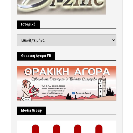
Ιστορικό
Ιστορικό
Θρακική Αγορά FB
Μedia Group