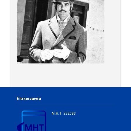
Επικοινωνία
Μ.Η.Τ.
232083