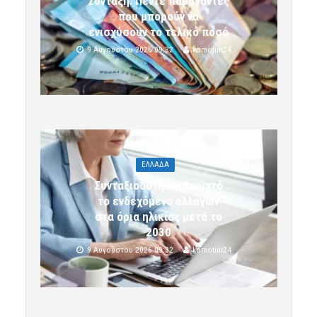
Σύνταξη: Πέντε παράγοντες
που μπορούν να
ενισχύσουν το τελικό ποσό
9 Αυγούστου 2026 09:32
komotini24
ΕΛΛΑΔΑ
Συνταξιοδότηση: Ανοιχτό
το ενδεχόμενο αλλαγών
στα όρια ηλικίας μετά το
2030
9 Αυγούστου 2026 09:32
komotini24