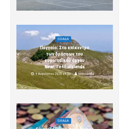
ΕΛΛΑΔΑ
Παγγαίο: Στο επίκεντρο
των δράσεων του
ευρωπαϊκού έργου
NewLife4BioIslands
9 Αυγούστου 2026 09:32
komotini24
ΕΛΛΑΔΑ