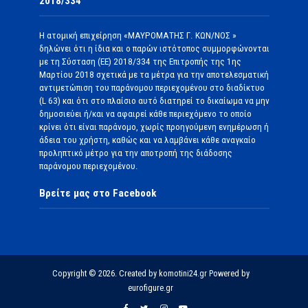
2018/334
Η ατομική επιχείρηση «ΜΑΥΡΟΜΑΤΗΣ Γ. ΚΩΝ/ΝΟΣ »
δηλώνει ότι η ίδια και ο παρών ιστότοπος συμμορφώνονται
με τη Σύσταση (ΕΕ) 2018/334 της Επιτροπής της 1ης
Μαρτίου 2018 σχετικά με τα μέτρα για την αποτελεσματική
αντιμετώπιση του παράνομου περιεχομένου στο διαδίκτυο
(L 63) και ότι στο πλαίσιο αυτό διατηρεί το δικαίωμα να μην
δημοσιεύει ή/και να αφαιρεί κάθε περιεχόμενο το οποίο
κρίνει ότι είναι παράνομο, χωρίς προηγούμενη ενημέρωση ή
άδεια του χρήστη, καθώς και να λαμβάνει κάθε αναγκαίο
προληπτικό μέτρο για την αποτροπή της διάδοσης
παράνομου περιεχομένου.
Βρείτε μας στο Facebook
Copyright © 2026. Created by komotini24.gr Powered by
eurofigure.gr