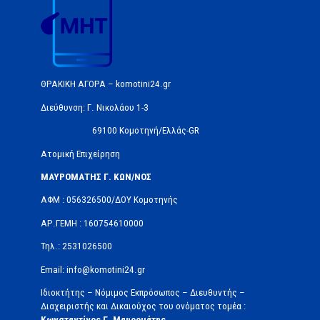
ΘΡΑΚΙΚΗ ΑΓΟΡΑ – komotini24.gr
Διεύθυνση: Γ. Νικολάου 1-3
69100 Κομοτηνή/Ελλάς-GR
Ατομική Επιχείρηση
ΜΑΥΡΟΜΑΤΗΣ Γ. ΚΩΝ/ΝΟΣ
ΑΦΜ : 056326500/ΔOΥ Κομοτηνής
ΑΡ.ΓΕΜΗ : 160754610000
Τηλ.: 2531026500
Email: info@komotini24.gr
Ιδιοκτήτης – Νόμιμος Εκπρόσωπος – Διευθυντής –
Διαχειριστής και Δικαιούχος του ονόματος τομέα :
Κωνσταντίνος Γ. Μαυρομάτης