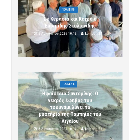
ΠΟΛΙΤΙΚΗ
Σε Κερασιά και Κέχρο ο
Ευριπίδης Στυλιανίδης
8 Αυγούστου 2026 10:18
komotini24
ΕΛΛΑΔΑ
Ηφαίστειο Σαντορίνης: Ο
νεκρός έφηβος του
τσουνάμι λύνει το
μυστήριο της Πομπηίας του
Αιγαίου
8 Αυγούστου 2026 10:17
komotini24