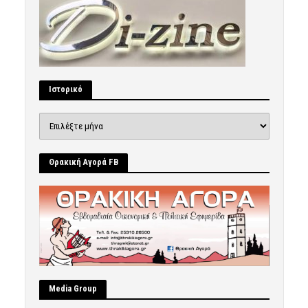
Ιστορικό
Ιστορικό
Θρακική Αγορά FB
Μedia Group