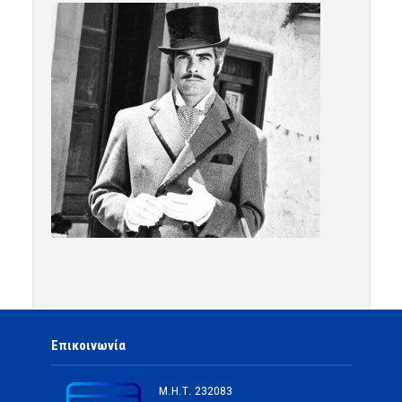
Επικοινωνία
Μ.Η.Τ.
232083