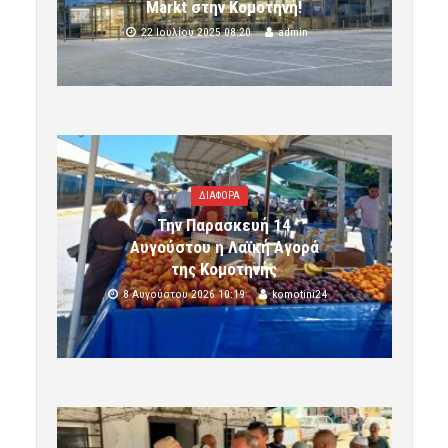
Markt στην Κομοτηνή!
22 Ιουλίου 2025 08:20
admin
ΔΙΑΦΟΡΑ
Την Παρασκευή 14
Αυγούστου η Λαϊκή Αγορά
της Κομοτηνής
8 Αυγούστου 2026 10:19
komotini24