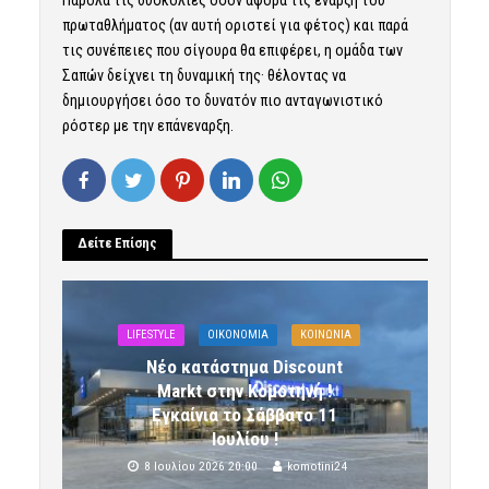
Παρόλα τις δυσκολίες όσον αφορά τις έναρξη του
πρωταθλήματος (αν αυτή οριστεί για φέτος) και παρά
τις συνέπειες που σίγουρα θα επιφέρει, η ομάδα των
Σαπών δείχνει τη δυναμική της· θέλοντας να
δημιουργήσει όσο το δυνατόν πιο ανταγωνιστικό
ρόστερ με την επάνεναρξη.
Δείτε Επίσης
LIFESTYLE
OIKONOMIA
ΚΟΙΝΩΝΙΑ
Νέο κατάστημα Discount
Markt στην Κομοτηνή !
Εγκαίνια το Σάββατο 11
Ιουλίου !
8 Ιουλίου 2026 20:00
komotini24