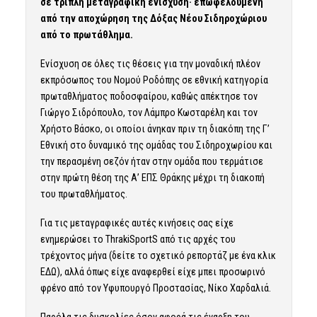
σε τριπλή μεταγραφική ενίσχυση· επωφελούμενη
από την αποχώρηση της Δόξας Νέου Σιδηροχώριου
από το πρωτάθλημα.
Ενίσχυση σε όλες τις θέσεις για την μοναδική πλέον
εκπρόσωπος του Νομού Ροδόπης σε εθνική κατηγορία
πρωταθλήματος ποδοσφαίρου, καθώς απέκτησε τον
Γιώργο Σιδρόπουλο, τον Λάμπρο Κωσταρέλη και τον
Χρήστο Βάσκο, οι οποίοι άνηκαν πριν τη διακόπη της Γ’
Εθνική στο δυναμικό της ομάδας του Σιδηροχωρίου και
την περασμένη σεζόν ήταν στην ομάδα που τερμάτισε
στην πρώτη θέση της Α’ ΕΠΣ Θράκης μέχρι τη διακοπή
του πρωταθλήματος.
Για τις μεταγραφικές αυτές κινήσεις σας είχε
ενημερώσει το ThrakiSportS από τις αρχές του
τρέχοντος μήνα (δείτε το σχετικό ρεπορτάζ
με ένα κλικ
ΕΔΩ
), αλλά όπως είχε αναφερθεί είχε μπει προσωρινό
φρένο από τον Υφυπουργό Προστασίας, Νίκο Χαρδαλιά.