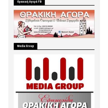
Θρακική Αγορά FB
Μedia Group