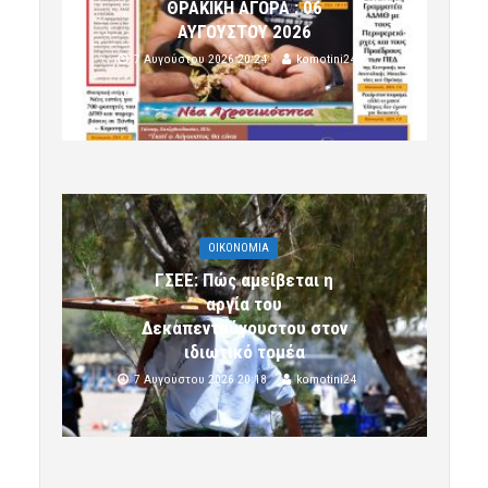
ΘΡΑΚΙΚΗ ΑΓΟΡΑ : 06
ΑΥΓΟΥΣΤΟΥ 2026
7 Αυγούστου 2026 20:24
komotini24
OIKONOMIA
ΓΣΕΕ: Πώς αμείβεται η
αργία του
Δεκαπενταύγουστου στον
ιδιωτικό τομέα
7 Αυγούστου 2026 20:18
komotini24