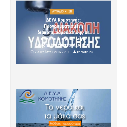
ΑΥΤΟΔΙΟΙΚΗΣΗ
ΔΕΥΑ Κομοτηνής:
Προγραμματισμένη
διακοπή υδροδότησης σε
πέντε οικισμούς λόγω
αυξημένης κατανάλωσης
7 Αυγούστου 2026 20:16
komotini24