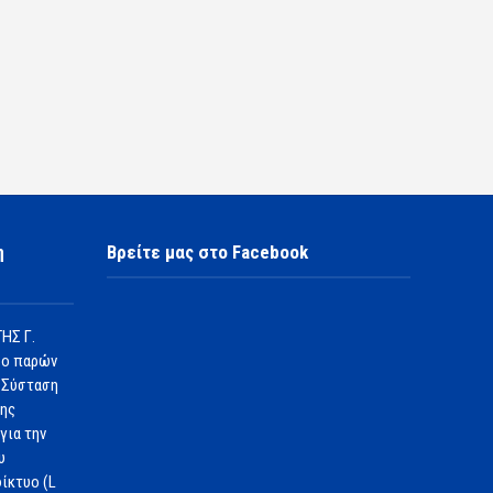
η
Βρείτε μας στο Facebook
ΗΣ Γ.
 ο παρών
 Σύσταση
1ης
για την
υ
ίκτυο (L