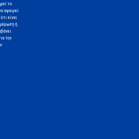
ηρεί το
να αφαιρεί
ότι είναι
ημέρωση ή
μβάνει
ια την
ου