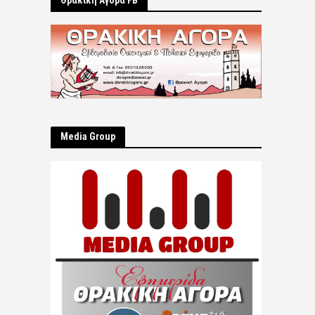
Θρακική Αγορά FB
Μedia Group