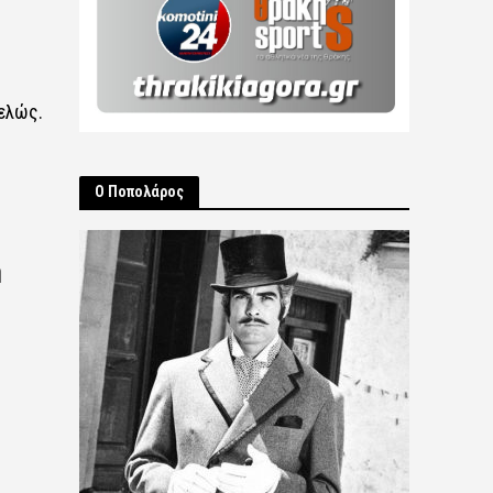
τελώς.
Ο Ποπολάρος
ή