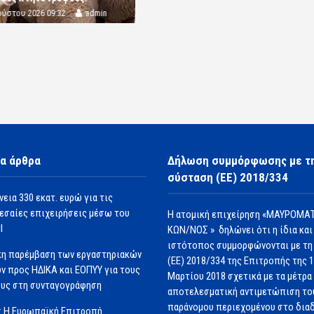
ούστου 2026 09:32
admin
α άρθρα
Δήλωση συμμόρφωσης με τ
σύσταση (ΕΕ) 2018/334
νεια 330 εκατ. ευρώ για τις
εσαίες επιχειρήσεις μέσω του
Η ατομική επιχείρηση «ΜΑΥΡΟΜΑΤ
Ι
ΚΩΝ/ΝΟΣ » δηλώνει ότι η ίδια και
ιστότοπος συμμορφώνονται με τη
κη παρέμβαση των εργαστηριακών
(ΕΕ) 2018/334 της Επιτροπής της 
ν προς ΗΔΙΚΑ και ΕΟΠΥΥ για τους
Μαρτίου 2018 σχετικά με τα μέτρα 
υς στη συνταγογράφηση
αποτελεσματική αντιμετώπιση το
παράνομου περιεχομένου στο διαδ
: Η Ευρωπαϊκή Επιτροπή