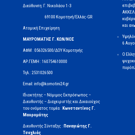
επιβεβ
Διεύθυνση: Γ. Νικολάου 1-3
ΑΚΚΕΛ 
69100 Κομοτηνή/Ελλάς-GR
κυβέρν
και αν
Ατομική Επιχείρηση
Υψηλός
ΜΑΥΡΟΜΑΤΗΣ Γ. ΚΩΝ/ΝΟΣ
6 Αυγ
ΑΦΜ : 056326500/ΔOΥ Κομοτηνής
Ο Ελλη
ψυχοκο
ΑΡ.ΓΕΜΗ : 160754610000
πυρόπλ
Τηλ.: 2531026500
Email: info@komotini24.gr
Ιδιοκτήτης – Νόμιμος Εκπρόσωπος –
Διευθυντής – Διαχειριστής και Δικαιούχος
του ονόματος τομέα :
Κωνσταντίνος Γ.
Μαυρομάτης
Διευθυντής Σύνταξης :
Παναγιώτης Γ.
Τσοχλιάς