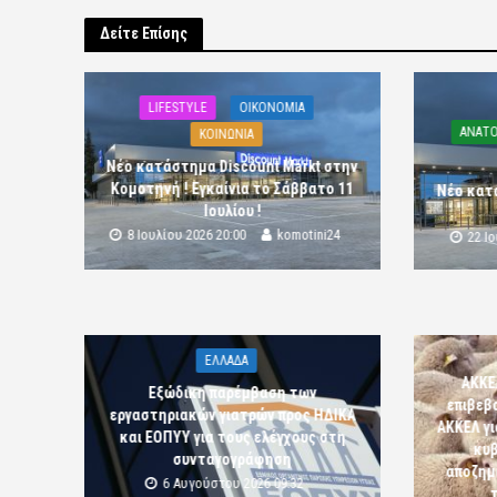
Δείτε Επίσης
LIFESTYLE
OIKONOMIA
ΑΝΑΤΟ
ΚΟΙΝΩΝΙΑ
Νέο κατάστημα Discount Markt στην
Κομοτηνή ! Εγκαίνια το Σάββατο 11
Νέο κατ
Ιουλίου !
8 Ιουλίου 2026 20:00
komotini24
22 Ι
ΕΛΛΑΔΑ
ΑΚΚΕ
Εξώδικη παρέμβαση των
επιβεβ
εργαστηριακών γιατρών προς ΗΔΙΚΑ
ΑΚΚΕΛ γι
και ΕΟΠΥΥ για τους ελέγχους στη
κυβ
συνταγογράφηση
αποζημι
6 Αυγούστου 2026 09:32