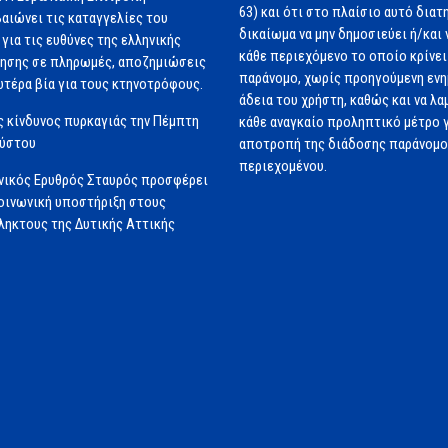
63) και ότι στο πλαίσιο αυτό διατ
αιώνει τις καταγγελίες του
δικαίωμα να μην δημοσιεύει ή/και 
για τις ευθύνες της ελληνικής
κάθε περιεχόμενο το οποίο κρίνει 
ησης σε πληρωμές, αποζημιώσεις
παράνομο, χωρίς προηγούμενη εν
ωτέρα βία για τους κτηνοτρόφους.
άδεια του χρήστη, καθώς και να λα
 κίνδυνος πυρκαγιάς την Πέμπτη
κάθε αναγκαίο προληπτικό μέτρο γ
ούστου
αποτροπή της διάδοσης παράνομ
περιεχομένου.
νικός Ερυθρός Σταυρός προσφέρει
ινωνική υποστήριξη στους
ηκτους της Δυτικής Αττικής