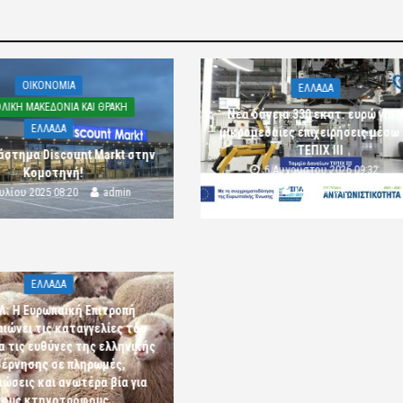
OIKONOMIA
ΕΛΛΑΔΑ
ΛΙΚΗ ΜΑΚΕΔΟΝΙΑ ΚΑΙ ΘΡΑΚΗ
Νέα δάνεια 330 εκατ. ευρώ για τ
ΕΛΛΑΔΑ
μικρομεσαίες επιχειρήσεις μέσω
ΤΕΠΙΧ ΙΙΙ
άστημα Discount Markt στην
6 Αυγούστου 2026 09:32
Κομοτηνή!
komotini24
ουλίου 2025 08:20
admin
ΕΛΛΑΔΑ
Λ: Η Ευρωπαϊκή Επιτροπή
αιώνει τις καταγγελίες του
α τις ευθύνες της ελληνικής
έρνησης σε πληρωμές,
ώσεις και ανωτέρα βία για
τους κτηνοτρόφους.