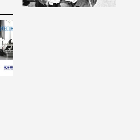
ις
 του