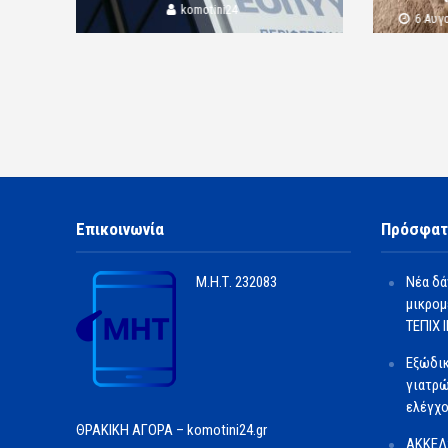
komotini24
6 Αυγ
Επικοινωνία
Πρόσφατ
Μ.Η.Τ.
232083
Νέα δά
μικρομ
ΤΕΠΙΧ ΙΙ
Εξώδι
γιατρώ
ελέγχο
ΘΡΑΚΙΚΗ ΑΓΟΡΑ – komotini24.gr
ΑΚΚΕΛ