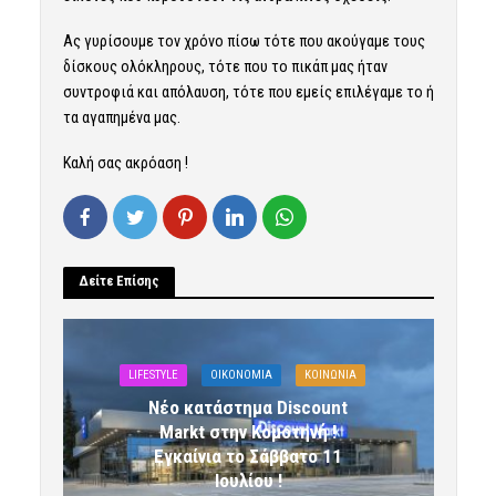
Ας γυρίσουμε τον χρόνο πίσω τότε που ακούγαμε τους
δίσκους ολόκληρους, τότε που το πικάπ μας ήταν
συντροφιά και απόλαυση, τότε που εμείς επιλέγαμε το ή
τα αγαπημένα μας.
Καλή σας ακρόαση !
Δείτε Επίσης
LIFESTYLE
OIKONOMIA
ΚΟΙΝΩΝΙΑ
Νέο κατάστημα Discount
Markt στην Κομοτηνή !
Εγκαίνια το Σάββατο 11
Ιουλίου !