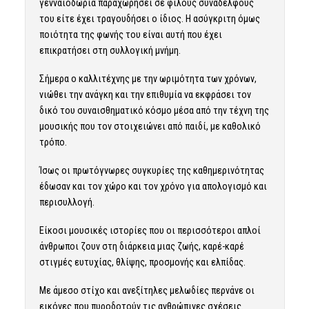
γενναιοδωρία παραχωρήσει σε φίλους συναδέλφους
του είτε έχει τραγουδήσει ο ίδιος. Η ασύγκριτη όμως
ποιότητα της φωνής του είναι αυτή που έχει
επικρατήσει στη συλλογική μνήμη.
Σήμερα ο καλλιτέχνης με την ωριμότητα των χρόνων,
νιώθει την ανάγκη και την επιθυμία να εκφράσει τον
δικό του συναισθηματικό κόσμο μέσα από την τέχνη της
μουσικής που τον στοιχειώνει από παιδί, με καθολικό
τρόπο.
Ίσως οι πρωτόγνωρες συγκυρίες της καθημερινότητας
έδωσαν και τον χώρο και τον χρόνο για απολογισμό και
περισυλλογή.
Είκοσι μουσικές ιστορίες που οι περισσότεροι απλοί
άνθρωποι ζουν στη διάρκεια μιας ζωής, καρέ-καρέ
στιγμές ευτυχίας, θλίψης, προσμονής και ελπίδας.
Με άμεσο στίχο και ανεξίτηλες μελωδίες περνάνε οι
εικόνες που πυροδοτούν τις ανθρώπινες σχέσεις.