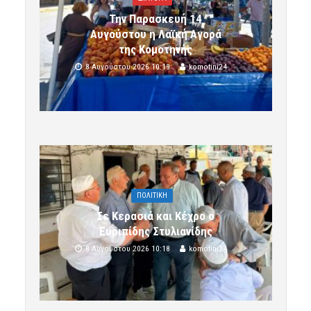
Την Παρασκευή 14
Αυγούστου η Λαϊκή Αγορά
της Κομοτηνής
8 Αυγούστου 2026 10:19
komotini24
ΠΟΛΙΤΙΚΗ
Σε Κερασιά και Κέχρο ο
Ευριπίδης Στυλιανίδης
8 Αυγούστου 2026 10:18
komotini24