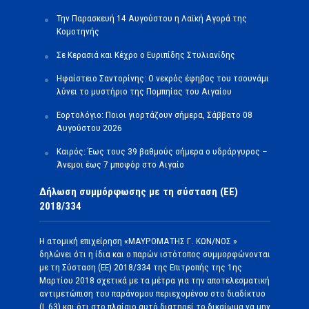
Την Παρασκευή 14 Αυγούστου η Λαϊκή Αγορά της
Κομοτηνής
Σε Κερασιά και Κέχρο ο Ευριπίδης Στυλιανίδης
Ηφαίστειο Σαντορίνης: Ο νεκρός έφηβος του τσουνάμι
λύνει το μυστήριο της Πομπηίας του Αιγαίου
Εορτολόγιο: Ποιοι γιορτάζουν σήμερα, Σάββατο 08
Αυγούστου 2026
Καιρός: Έως τους 39 βαθμούς σήμερα ο υδράργυρος –
Άνεμοι έως 7 μποφόρ στο Αιγαίο
Δήλωση συμμόρφωσης με τη σύσταση (ΕΕ)
2018/334
Η ατομική επιχείρηση «ΜΑΥΡΟΜΑΤΗΣ Γ. ΚΩΝ/ΝΟΣ »
δηλώνει ότι η ίδια και ο παρών ιστότοπος συμμορφώνονται
με τη Σύσταση (ΕΕ) 2018/334 της Επιτροπής της 1ης
Μαρτίου 2018 σχετικά με τα μέτρα για την αποτελεσματική
αντιμετώπιση του παράνομου περιεχομένου στο διαδίκτυο
(L 63) και ότι στο πλαίσιο αυτό διατηρεί το δικαίωμα να μην