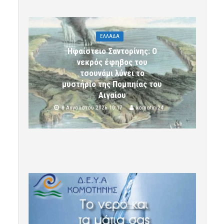
ΕΛΛΑΔΑ
Ηφαίστειο Σαντορίνης: Ο
νεκρός έφηβος του
τσουνάμι λύνει το
μυστήριο της Πομπηίας του
Αιγαίου
8 Αυγούστου 2026 10:17
komotini24