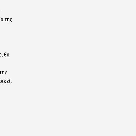
ς
μα της
, θα
την
ικεί,