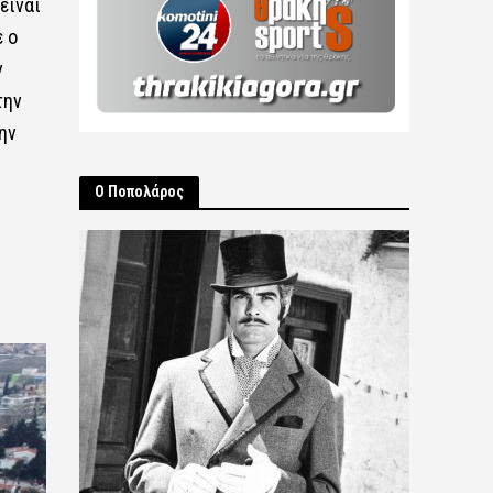
είναι
ε ο
ν
την
ην
Ο Ποπολάρος