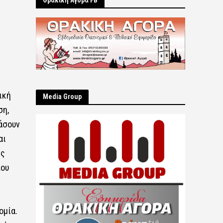
Θρακική Αγορά FB
ική
Μedia Group
ση,
χάσουν
αι
ώς
που
ομία.