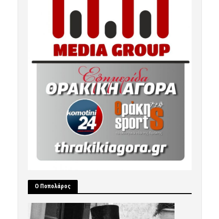
Ο Ποπολάρος