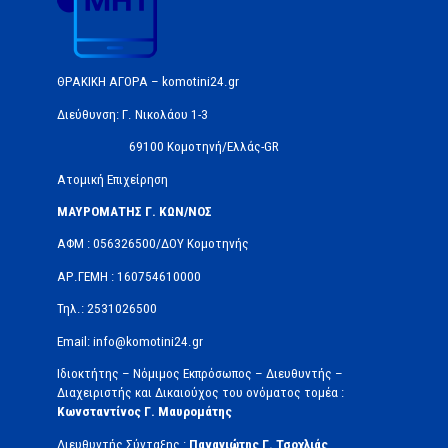
ΘΡΑΚΙΚΗ ΑΓΟΡΑ – komotini24.gr
Διεύθυνση: Γ. Νικολάου 1-3
69100 Κομοτηνή/Ελλάς-GR
Ατομική Επιχείρηση
ΜΑΥΡΟΜΑΤΗΣ Γ. ΚΩΝ/ΝΟΣ
ΑΦΜ : 056326500/ΔOΥ Κομοτηνής
ΑΡ.ΓΕΜΗ : 160754610000
Τηλ.: 2531026500
Email: info@komotini24.gr
Ιδιοκτήτης – Νόμιμος Εκπρόσωπος – Διευθυντής –
Διαχειριστής και Δικαιούχος του ονόματος τομέα :
Κωνσταντίνος Γ. Μαυρομάτης
Διευθυντής Σύνταξης :
Παναγιώτης Γ. Τσοχλιάς