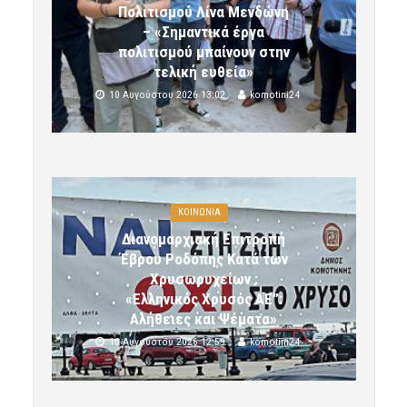
Πολιτισμού Λίνα Μενδώνη
– «Σημαντικά έργα
πολιτισμού μπαίνουν στην
τελική ευθεία»
10 Αυγούστου 2026 13:02
komotini24
ΚΟΙΝΩΝΙΑ
Διανομαρχιακή Επιτροπή
Έβρου Ροδόπης Κατά των
Χρυσωρυχείων :
«Ελληνικός Χρυσός ΑΕ”:
Αλήθειες και Ψέματα»
10 Αυγούστου 2026 12:59
komotini24