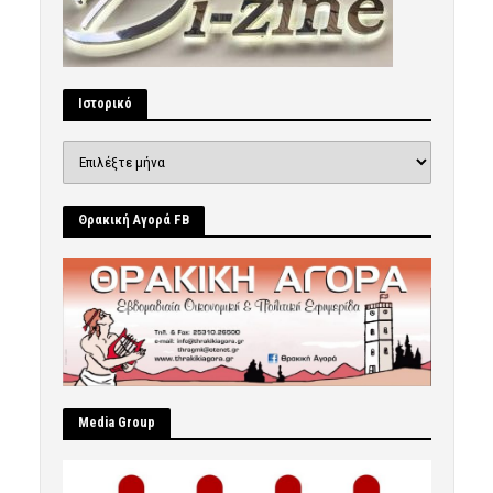
Ιστορικό
Ιστορικό
Θρακική Αγορά FB
Μedia Group