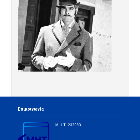
Επικοινωνία
Μ.Η.Τ.
232083