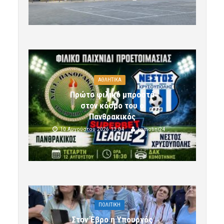
ΑΘΛΗΤΙΚΑ
Πρώτο φιλικό μπροστά
στον κόσμο του ο
Πανθρακικός
10 Αυγούστου 2026 13:04
komotini24
ΠΟΛΙΤΙΚΗ
Στον Έβρο η Υπουργός