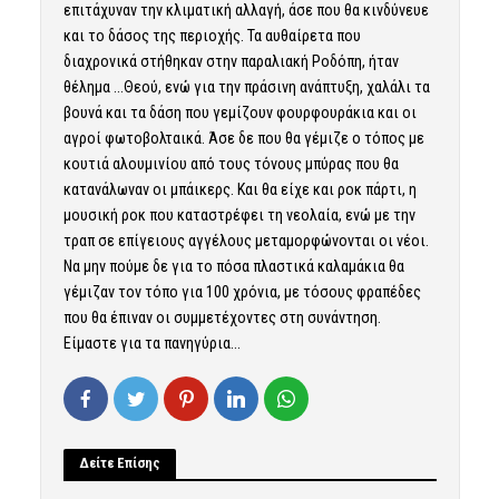
επιτάχυναν την κλιματική αλλαγή, άσε που θα κινδύνευε
και το δάσος της περιοχής. Τα αυθαίρετα που
διαχρονικά στήθηκαν στην παραλιακή Ροδόπη, ήταν
θέλημα …Θεού, ενώ για την πράσινη ανάπτυξη, χαλάλι τα
βουνά και τα δάση που γεμίζουν φουρφουράκια και οι
αγροί φωτοβολταικά. Άσε δε που θα γέμιζε ο τόπος με
κουτιά αλουμινίου από τους τόνους μπύρας που θα
κατανάλωναν οι μπάικερς. Και θα είχε και ροκ πάρτι, η
μουσική ροκ που καταστρέφει τη νεολαία, ενώ με την
τραπ σε επίγειους αγγέλους μεταμορφώνονται οι νέοι.
Να μην πούμε δε για το πόσα πλαστικά καλαμάκια θα
γέμιζαν τον τόπο για 100 χρόνια, με τόσους φραπέδες
που θα έπιναν οι συμμετέχοντες στη συνάντηση.
Είμαστε για τα πανηγύρια…
Δείτε Επίσης