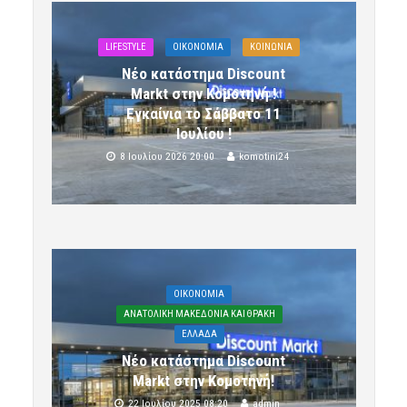
LIFESTYLE
OIKONOMIA
ΚΟΙΝΩΝΙΑ
Νέο κατάστημα Discount
Markt στην Κομοτηνή !
Εγκαίνια το Σάββατο 11
Ιουλίου !
8 Ιουλίου 2026 20:00
komotini24
OIKONOMIA
ΑΝΑΤΟΛΙΚΗ ΜΑΚΕΔΟΝΙΑ ΚΑΙ ΘΡΑΚΗ
ΕΛΛΑΔΑ
Νέο κατάστημα Discount
Markt στην Κομοτηνή!
22 Ιουλίου 2025 08:20
admin