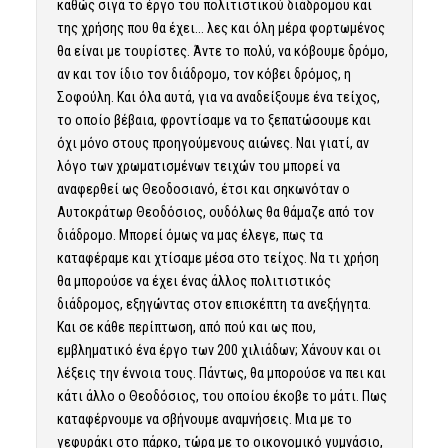
καθώς σιγά το έργο του πολιτιστικού διάδρομου και
της χρήσης που θα έχει… λες και όλη μέρα φορτωμένος
θα είναι με τουρίστες. Άντε το πολύ, να κόβουμε δρόμο,
αν και τον ίδιο τον διάδρομο, τον κόβει δρόμος, η
Σοφούλη. Και όλα αυτά, για να αναδείξουμε ένα τείχος,
το οποίο βέβαια, φροντίσαμε να το ξεπατώσουμε και
όχι μόνο στους προηγούμενους αιώνες. Ναι γιατί, αν
λόγο των χρωματισμένων τειχών του μπορεί να
αναφερθεί ως Θεοδοσιανό, έτσι και σηκωνόταν ο
Αυτοκράτωρ Θεοδόσιος, ουδόλως θα θάμαζε από τον
διάδρομο. Μπορεί όμως να μας έλεγε, πως τα
καταφέραμε και χτίσαμε μέσα στο τείχος. Να τι χρήση
θα μπορούσε να έχει ένας άλλος πολιτιστικός
διάδρομος, εξηγώντας στον επισκέπτη τα ανεξήγητα.
Και σε κάθε περίπτωση, από πού και ως που,
εμβληματικό ένα έργο των 200 χιλιάδων; Χάνουν και οι
λέξεις την έννοια τους. Πάντως, θα μπορούσε να πει και
κάτι άλλο ο Θεοδόσιος, του οποίου έκοβε το μάτι. Πως
καταφέρνουμε να σβήνουμε αναμνήσεις. Μια με το
γεφυράκι στο πάρκο, τώρα με το οικονομικό γυμνάσιο,