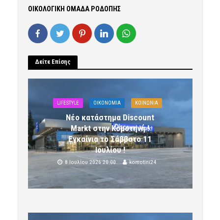
ΟΙΚΟΛΟΓΙΚΗ ΟΜΑΔΑ ΡΟΔΟΠΗΣ
Δείτε Επίσης
LIFESTYLE
OIKONOMIA
ΚΟΙΝΩΝΙΑ
Νέο κατάστημα Discount
Markt στην Κομοτηνή !
Εγκαίνια το Σάββατο 11
Ιουλίου !
8 Ιουλίου 2026 20:00
komotini24