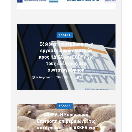
ΕΛΛΑΔΑ
Εξώδικη παρέμβαση των
εργαστηριακών γιατρών
προς ΗΔΙΚΑ και ΕΟΠΥΥ για
τους ελέγχους στη
συνταγογράφηση
6 Αυγούστου 2026 09:32
komotini24
ΕΛΛΑΔΑ
ΑΚΚΕΛ: Η Ευρωπαϊκή
Επιτροπή επιβεβαιώνει τις
καταγγελίες του ΑΚΚΕΛ για