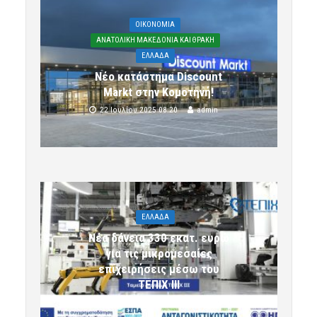
OIKONOMIA
ΑΝΑΤΟΛΙΚΗ ΜΑΚΕΔΟΝΙΑ ΚΑΙ ΘΡΑΚΗ
ΕΛΛΑΔΑ
Νέο κατάστημα Discount
Markt στην Κομοτηνή!
22 Ιουλίου 2025 08:20
admin
ΕΛΛΑΔΑ
Νέα δάνεια 330 εκατ. ευρώ
για τις μικρομεσαίες
επιχειρήσεις μέσω του
ΤΕΠΙΧ ΙΙΙ
6 Αυγούστου 2026 09:32
komotini24