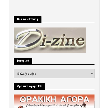
Di-zine clothing
Ιστορικό
Ιστορικό
Θρακική Αγορά FB