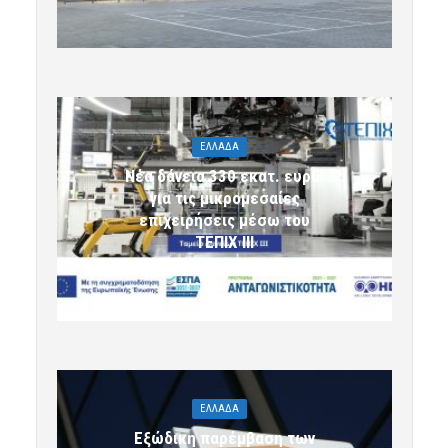
ΕΛΛΑΔΑ
Νέα δάνεια 330 εκατ. ευρώ
για τις μικρομεσαίες
επιχειρήσεις μέσω του
ΤΕΠΙΧ ΙΙΙ
6 Αυγούστου 2026 09:32
komotini24
ΕΛΛΑΔΑ
Εξώδικη παρέμβαση των