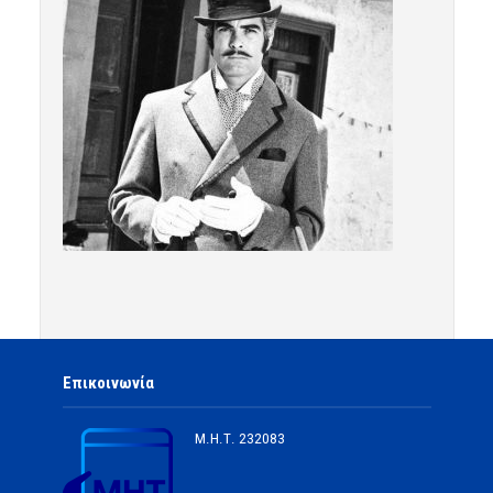
Επικοινωνία
Μ.Η.Τ.
232083