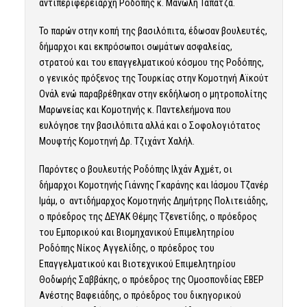
αντιπεριφερειάρχη Ροδόπης κ. Μανώλη Ταπατζά.
Το παρών στην κοπή της βασιλόπιτα, έδωσαν βουλευτές,
δήμαρχοι και εκπρόσωποι σωμάτων ασφαλείας,
στρατού και του επαγγελματικού κόσμου της Ροδόπης,
ο γενικός πρόξενος της Τουρκίας στην Κομοτηνή Αϊκούτ
Ονάλ ενώ παραβρέθηκαν στην εκδήλωση ο μητροπολίτης
Μαρωνείας και Κομοτηνής κ. Παντελεήμονα που
ευλόγησε την βασιλόπιτα αλλά και ο Σοφολογιότατος
Μουφτής Κομοτηνή Δρ. Τζιχάντ Χαλήλ.
Παρόντες ο βουλευτής Ροδόπης Ιλχάν Αχμέτ, οι
δήμαρχοι Κομοτηνής Γιάννης Γκαράνης και Ιάσμου Τζανέρ
Ιμάμ, ο αντιδήμαρχος Κομοτηνής Δημήτρης Πολιτειάδης,
ο πρόεδρος της ΔΕΥΑΚ Θέμης Τζενετίδης, ο πρόεδρος
του Εμπορικού και Βιομηχανικού Επιμελητηρίου
Ροδόπης Νίκος Αγγελίδης, ο πρόεδρος του
Επαγγελματικού και Βιοτεχνικού Επιμελητηρίου
Θοδωρής Σαββάκης, ο πρόεδρος της Ομοσπονδίας ΕΒΕΡ
Ανέστης Βαφειάδης, ο πρόεδρος του δικηγορικού