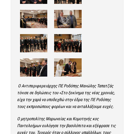
Ο Αντιπεριφερειάρχης ΠΕ Ροδόπης Μανώλης Ταπατζάς
τόνισε σε δηλώσεις του «Στο ξεκίνημα της νέας χρονιάς,
είχα την χαρά να υποδεχθώ στην έδρα της ΠΕ Ροδόπης
τους εκπροσώπους φορέων και να ανταλλάξουμε ευχές.
Ο μητροπολίτης Μαρωνείας και Κομοτηνής κος
Παντελεήμων ευλόγησε την βασιλόπιτα και εξέφρασε τις
ευχές του. Τυχερός ήταν ο σύλλογος υπαλλήλων, τους