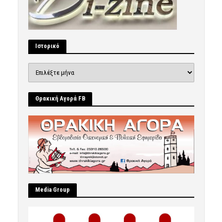
Ιστορικό
Ιστορικό
Θρακική Αγορά FB
Μedia Group