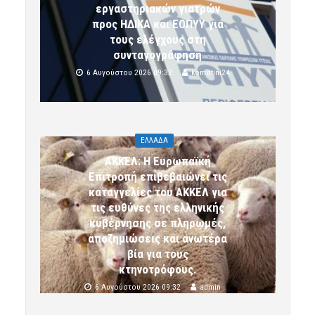
εργαστηριακών γιατρών
προς ΗΔΙΚΑ και ΕΟΠΥΥ για
τους ελέγχους στη
συνταγογράφηση
6 Αυγούστου 2026 09:32
komotini24
ΕΛΛΑΔΑ
ΑΚΚΕΛ: Η Ευρωπαϊκή
Επιτροπή επιβεβαιώνει τις
καταγγελίες του ΑΚΚΕΛ για
τις ευθύνες της ελληνικής
κυβέρνησης σε πληρωμές,
αποζημιώσεις και ανωτέρα
βία για τους
κτηνοτρόφους.
6 Αυγούστου 2026 09:32
admin