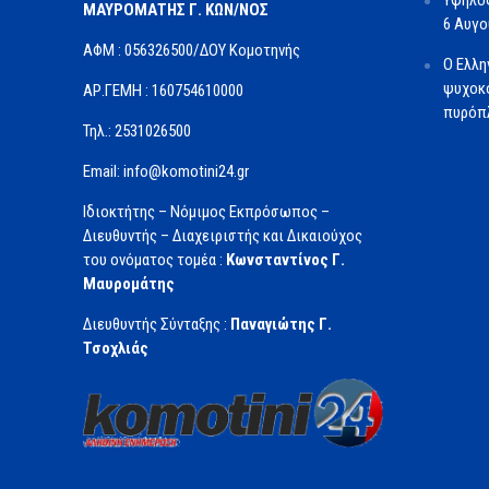
ΜΑΥΡΟΜΑΤΗΣ Γ. ΚΩΝ/ΝΟΣ
6 Αυγ
ΑΦΜ : 056326500/ΔOΥ Κομοτηνής
Ο Ελλη
ψυχοκο
ΑΡ.ΓΕΜΗ : 160754610000
πυρόπλ
Τηλ.: 2531026500
Email: info@komotini24.gr
Ιδιοκτήτης – Νόμιμος Εκπρόσωπος –
Διευθυντής – Διαχειριστής και Δικαιούχος
του ονόματος τομέα :
Κωνσταντίνος Γ.
Μαυρομάτης
Διευθυντής Σύνταξης :
Παναγιώτης Γ.
Τσοχλιάς