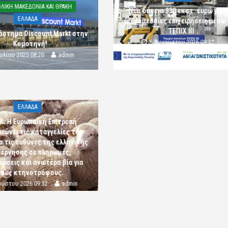
ΛΙΚΗ ΜΑΚΕΔΟΝΙΑ ΚΑΙ ΘΡΑΚΗ
Νέα δάνεια 330 εκατ. ευρώ για τ
ΕΛΛΑΔΑ
μικρομεσαίες επιχειρήσεις μέσω
ΤΕΠΙΧ ΙΙΙ
άστημα Discount Markt στην
6 Αυγούστου 2026 09:32
Κομοτηνή!
komotini24
ουλίου 2025 08:20
admin
ΕΛΛΑΔΑ
Λ: Η Ευρωπαϊκή Επιτροπή
αιώνει τις καταγγελίες του
α τις ευθύνες της ελληνικής
έρνησης σε πληρωμές,
ώσεις και ανωτέρα βία για
τους κτηνοτρόφους.
ούστου 2026 09:32
admin