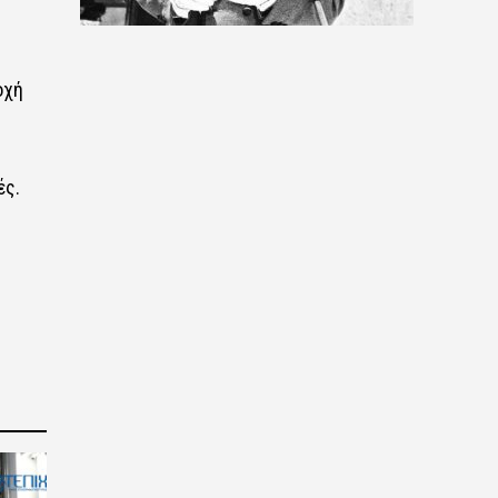
οχή
ές.