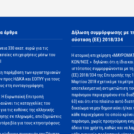
α άρθρα
Δήλωση συμμόρφωσης με τ
σύσταση (ΕΕ) 2018/334
νεια 330 εκατ. ευρώ για τις
εσαίες επιχειρήσεις μέσω του
Η ατομική επιχείρηση «ΜΑΥΡΟΜΑΤ
Ι
ΚΩΝ/ΝΟΣ » δηλώνει ότι η ίδια και
ιστότοπος συμμορφώνονται με τη
κη παρέμβαση των εργαστηριακών
(ΕΕ) 2018/334 της Επιτροπής της 
ν προς ΗΔΙΚΑ και ΕΟΠΥΥ για τους
Μαρτίου 2018 σχετικά με τα μέτρα 
υς στη συνταγογράφηση
αποτελεσματική αντιμετώπιση το
παράνομου περιεχομένου στο διαδ
: Η Ευρωπαϊκή Επιτροπή
63) και ότι στο πλαίσιο αυτό διατ
αιώνει τις καταγγελίες του
δικαίωμα να μην δημοσιεύει ή/και 
για τις ευθύνες της ελληνικής
κάθε περιεχόμενο το οποίο κρίνει 
ησης σε πληρωμές, αποζημιώσεις
παράνομο, χωρίς προηγούμενη εν
ωτέρα βία για τους κτηνοτρόφους.
άδεια του χρήστη, καθώς και να λα
 κίνδυνος πυρκαγιάς την Πέμπτη