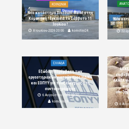
ΑΝΑΤΟ
ΚΟΙΝΩΝΙΑ
Νέο κατάστημα Discount Markt στην
Κομοτηνή ! Εγκαίνια το Σάββατο 11
Νέο κατ
Ιουλίου !
8 Ιουλίου 2026 20:00
komotini24
22 Ι
ΕΛΛΑΔΑ
ΑΚΚΕ
Εξώδικη παρέμβαση των
επιβεβ
εργαστηριακών γιατρών προς ΗΔΙΚΑ
ΑΚΚΕΛ γι
και ΕΟΠΥΥ για τους ελέγχους στη
κυβ
συνταγογράφηση
αποζημι
6 Αυγούστου 2026 09:32
komotini24
6 Αυγ