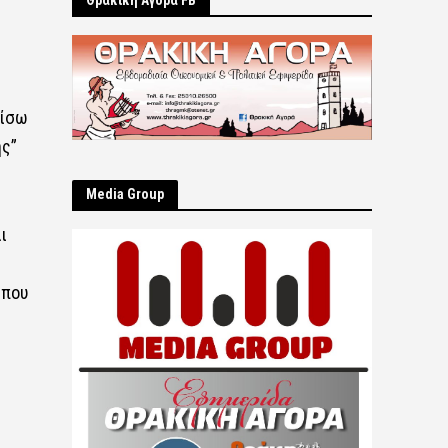
Θρακική Αγορά FB
πίσω
ής”
Μedia Group
ι
 που