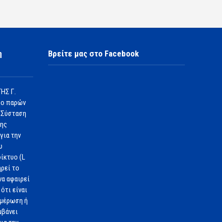
η
Βρείτε μας στο Facebook
ΗΣ Γ.
 ο παρών
 Σύσταση
1ης
για την
υ
ίκτυο (L
ηρεί το
να αφαιρεί
ότι είναι
ημέρωση ή
μβάνει