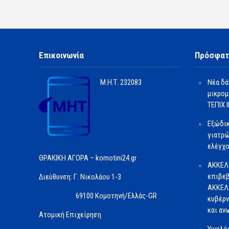
Επικοινωνία
Πρόσφατ
Μ.Η.Τ.
232083
Νέα δά
μικρομ
ΤΕΠΙΧ ΙΙ
Εξώδι
γιατρώ
ελέγχο
ΘΡΑΚΙΚΗ ΑΓΟΡΑ – komotini24.gr
ΑΚΚΕΛ
επιβεβ
Διεύθυνση: Γ. Νικολάου 1-3
ΑΚΚΕΛ 
69100 Κομοτηνή/Ελλάς-GR
κυβέρν
και αν
Ατομική Επιχείρηση
Υψηλός