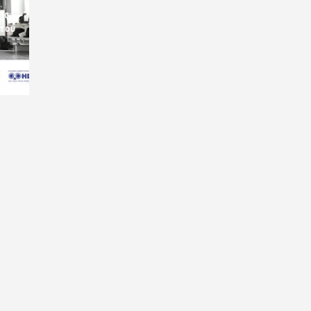
ις
 του