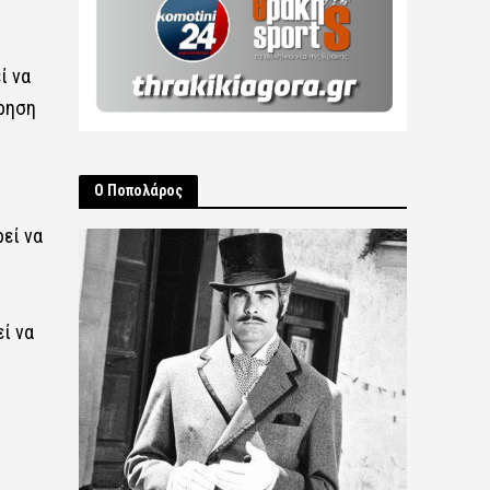
ί να
ήρηση
Ο Ποπολάρος
εί να
ί να