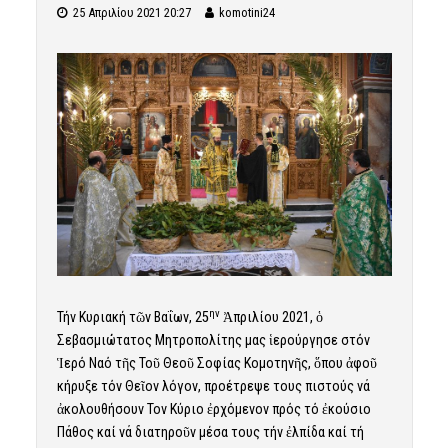
25 Απριλίου 2021 20:27
komotini24
ην
Τήν Κυριακή τῶν Βαΐων, 25
Ἀπριλίου 2021, ὁ
Σεβασμιώτατος Μητροπολίτης μας ἱερούργησε στόν
Ἱερό Ναό τῆς Τοῦ Θεοῦ Σοφίας Κομοτηνῆς, ὅπου ἀφοῦ
κήρυξε τόν Θεῖον λόγον, προέτρεψε τους πιστούς νά
ἀκολουθήσουν Τον Κύριο ἐρχόμενον πρός τό ἐκούσιο
Πάθος καί νά διατηροῦν μέσα τους τήν ἐλπίδα καί τή