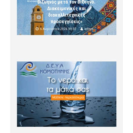
Βιζυηνός μετά τον Βιζυηνό.
Διακειμενικές και
διακαλλιτεχνικές
προσεγγίσεις»
5 Αυγούστου 2026 09:32
admin