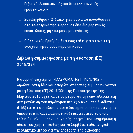
Βιζυηνό. Διακειμενικές και διακαλλιτεχνικές
προσεγγίσεις»
Συνελήφθησαν -2- διακινητές οι οποίοι προωθούσαν
στο εσωτερικό της Χώρας, σε δύο διαφορετικές
περιπτώσεις, μη νόμιμους μετανάστες
O Ελληνικός Ερυθρός Σταυρός καλεί για οικονομική
ενίσχυση προς τους πυρόπληκτους
Δήλωση συμμόρφωσης με τη σύσταση (ΕΕ)
2018/334
Η ατομική επιχείρηση «ΜΑΥΡΟΜΑΤΗΣ Γ. ΚΩΝ/ΝΟΣ »
δηλώνει ότι η ίδια και ο παρών ιστότοπος συμμορφώνονται
με τη Σύσταση (ΕΕ) 2018/334 της Επιτροπής της 1ης
Μαρτίου 2018 σχετικά με τα μέτρα για την αποτελεσματική
αντιμετώπιση του παράνομου περιεχομένου στο διαδίκτυο
(L 63) και ότι στο πλαίσιο αυτό διατηρεί το δικαίωμα να μην
δημοσιεύει ή/και να αφαιρεί κάθε περιεχόμενο το οποίο
κρίνει ότι είναι παράνομο, χωρίς προηγούμενη ενημέρωση ή
άδεια του χρήστη, καθώς και να λαμβάνει κάθε αναγκαίο
προληπτικό μέτρο για την αποτροπή της διάδοσης