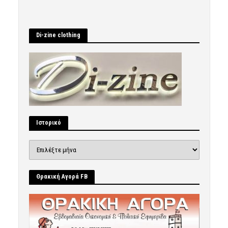
Di-zine clothing
Ιστορικό
Ιστορικό
Θρακική Αγορά FB