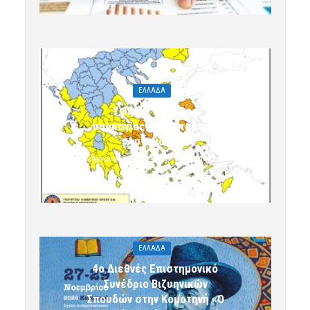
ΕΛΛΑΔΑ
Υψηλός κίνδυνος
πυρκαγιάς την Τετάρτη 5
Αυγούστου
5 Αυγούστου 2026 09:32
komotini24
ΕΛΛΑΔΑ
4ο Διεθνές Επιστημονικό
Συνέδριο Βιζυηνικών
Σπουδών στην Κομοτηνή «Ο