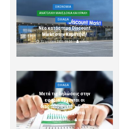
OIKONOMIA
ΑΝΑΤΟΛΙΚΗ ΜΑΚΕΔΟΝΙΑ ΚΑΙ ΘΡΑΚΗ
ΕΛΛΑΔΑ
Νέο κατάστημα Discount
Markt στην Κομοτηνή!
22 Ιουλίου 2025 08:20
admin
ΕΛΛΑΔΑ
Μετά τις δηλώσεις στην
εφορία έρχονται οι
διασταυρώσεις – Ποιοι
κωδικοί ελέγχονται
5 Αυγούστου 2026 09:32
komotini24