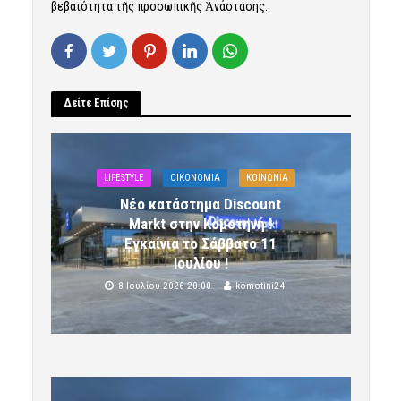
βεβαιότητα τῆς προσωπικῆς Ἀνάστασης.
Δείτε Επίσης
LIFESTYLE
OIKONOMIA
ΚΟΙΝΩΝΙΑ
Νέο κατάστημα Discount
Markt στην Κομοτηνή !
Εγκαίνια το Σάββατο 11
Ιουλίου !
8 Ιουλίου 2026 20:00
komotini24