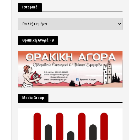
Ιστορικό
Ιστορικό
Θρακική Αγορά FB
Μedia Group