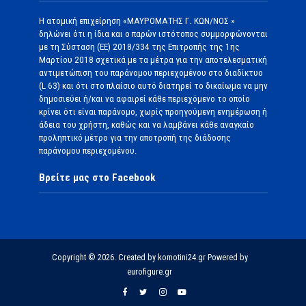
Η ατομική επιχείρηση «ΜΑΥΡΟΜΑΤΗΣ Γ. ΚΩΝ/ΝΟΣ »
δηλώνει ότι η ίδια και ο παρών ιστότοπος συμμορφώνονται
με τη Σύσταση (ΕΕ) 2018/334 της Επιτροπής της 1ης
Μαρτίου 2018 σχετικά με τα μέτρα για την αποτελεσματική
αντιμετώπιση του παράνομου περιεχομένου στο διαδίκτυο
(L 63) και ότι στο πλαίσιο αυτό διατηρεί το δικαίωμα να μην
δημοσιεύει ή/και να αφαιρεί κάθε περιεχόμενο το οποίο
κρίνει ότι είναι παράνομο, χωρίς προηγούμενη ενημέρωση ή
άδεια του χρήστη, καθώς και να λαμβάνει κάθε αναγκαίο
προληπτικό μέτρο για την αποτροπή της διάδοσης
παράνομου περιεχομένου.
Βρείτε μας στο Facebook
Copyright © 2026. Created by komotini24.gr Powered by
eurofigure.gr