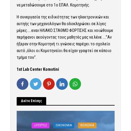
να μεταδώσουμε στο 1ο ΕΠΑΛ. Κομοτηνής.
Η συνεργασία της ειδικότητας των ηλεκτρονικών και
αυτηής των μηχανολόγων θα ολοκληρώσει σε λίγες
μέρες…..εναν ΗΛΙΑΚΟ ΣΤΑΘΜΟ ΦΟΡΤΙΣΗΣ και νοιώθουμε
περήφανοι ακούγοντας τους μαθητές μας να λένε ….”Αν
ήξεραν στην Κομοτηνή τι γνώσεις παρέχει το σχολείο
αυτό ,όλοι οι Κομοτηναίοι θα είχαν γραφτεί σε κάποιο
τμήμα του”.
1st Lab Center Komotini
Δείτε Επίσης
LIFESTYLE
OIKONOMIA
ΚΟΙΝΩΝΙΑ