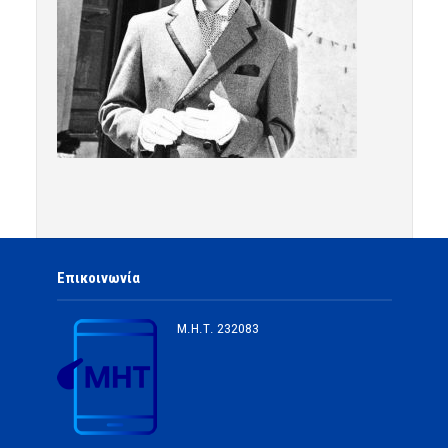
Επικοινωνία
Μ.Η.Τ.
232083