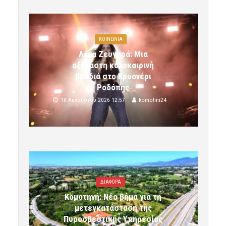
ΚΟΙΝΩΝΙΑ
Λένα Ζευγαρά: Μια
αξέχαστη καλοκαιρινή
βραδιά στο Κρυονέρι
Ροδόπης
10 Αυγούστου 2026 12:57
komotini24
ΔΙΑΦΟΡΑ
Κομοτηνή: Νέο βήμα για τη
μετεγκατάσταση της
Πυροσβεστικής Υπηρεσίας