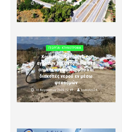
10 Αυγούστου 2026 12:55
komotini24
ΓΕΩΡΓΙΑ - ΚΤΗΝΟΤΡΟΦΙΑ
Κομοτηνή: Καταγγελίες
αγροτών για σκουπίδια στα
σημεία ανεφοδιασμού και
διακοπές νερού εν μέσω
ψεκασμών
10 Αυγούστου 2026 12:49
komotini24