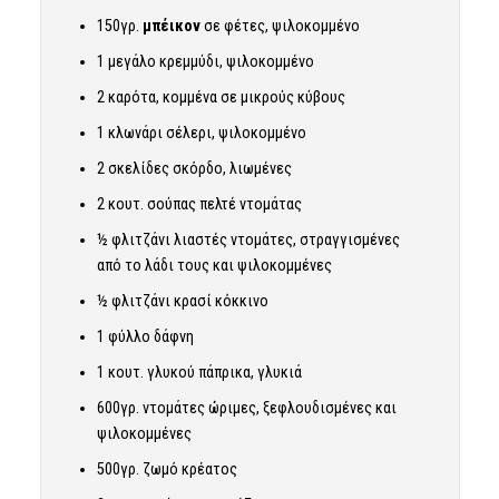
150γρ.
μπέικον
σε φέτες, ψιλοκομμένο
1 μεγάλο κρεμμύδι, ψιλοκομμένο
2 καρότα, κομμένα σε μικρούς κύβους
1 κλωνάρι σέλερι, ψιλοκομμένο
2 σκελίδες σκόρδο, λιωμένες
2 κουτ. σούπας πελτέ ντομάτας
½ φλιτζάνι λιαστές ντομάτες, στραγγισμένες
από το λάδι τους και ψιλοκομμένες
½ φλιτζάνι κρασί κόκκινο
1 φύλλο δάφνη
1 κουτ. γλυκού πάπρικα, γλυκιά
600γρ. ντομάτες ώριμες, ξεφλουδισμένες και
ψιλοκομμένες
500γρ. ζωμό κρέατος