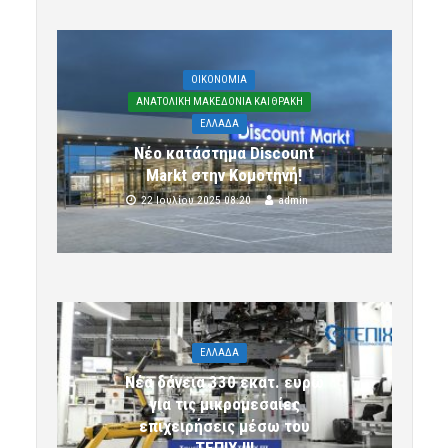
OIKONOMIA
ΑΝΑΤΟΛΙΚΗ ΜΑΚΕΔΟΝΙΑ ΚΑΙ ΘΡΑΚΗ
ΕΛΛΑΔΑ
Νέο κατάστημα Discount
Markt στην Κομοτηνή!
22 Ιουλίου 2025 08:20
admin
ΕΛΛΑΔΑ
Νέα δάνεια 330 εκατ. ευρώ
για τις μικρομεσαίες
επιχειρήσεις μέσω του
ΤΕΠΙΧ ΙΙΙ