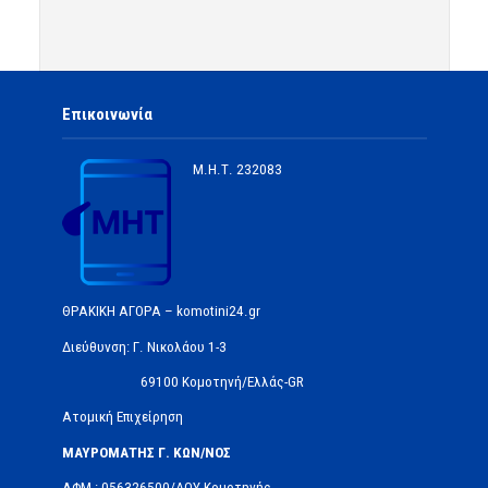
Επικοινωνία
Μ.Η.Τ.
232083
ΘΡΑΚΙΚΗ ΑΓΟΡΑ – komotini24.gr
Διεύθυνση: Γ. Νικολάου 1-3
69100 Κομοτηνή/Ελλάς-GR
Ατομική Επιχείρηση
ΜΑΥΡΟΜΑΤΗΣ Γ. ΚΩΝ/ΝΟΣ
ΑΦΜ : 056326500/ΔOΥ Κομοτηνής