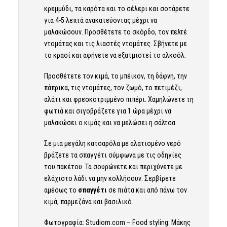
κρεμμύδι, τα καρότα και το σέλερι και σοτάρετε
για 4-5 λεπτά ανακατεύοντας μέχρι να
μαλακώσουν. Προσθέτετε το σκόρδο, τον πελτέ
ντομάτας και τις λιαστές ντομάτες. Σβήνετε με
το κρασί και αφήνετε να εξατμιστεί το αλκοόλ.
Προσθέτετε τον κιμά, το μπέικον, τη δάφνη, την
πάπρικα, τις ντομάτες, τον ζωμό, το πετιμέζι,
αλάτι και φρεσκοτριμμένο πιπέρι. Χαμηλώνετε τη
φωτιά και σιγοβράζετε για 1 ώρα μέχρι να
μαλακώσει ο κιμάς και να μελώσει η σάλτσα.
Σε μια μεγάλη κατσαρόλα με αλατισμένο νερό
βράζετε τα σπαγγέτι σύμφωνα με τις οδηγίες
του πακέτου. Τα σουρώνετε και περιχύνετε με
ελάχιστο λάδι να μην κολλήσουν. Σερβίρετε
αμέσως το
σπαγγέτι
σε πιάτα και από πάνω τον
κιμά, παρμεζάνα και βασιλικό.
Φωτογραφία: Studiom.com – Food styling: Μάκης