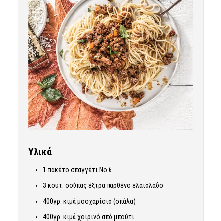
Υλικά
1 πακέτο σπαγγέτι Νο 6
3 κουτ. σούπας έξτρα παρθένο ελαιόλαδο
400γρ. κιμά μοσχαρίσιο (σπάλα)
400γρ. κιμά χοιρινό από μπούτι