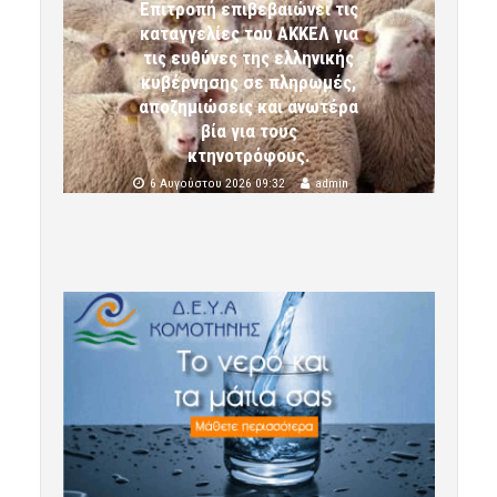
Επιτροπή επιβεβαιώνει τις
καταγγελίες του ΑΚΚΕΛ για
τις ευθύνες της ελληνικής
κυβέρνησης σε πληρωμές,
αποζημιώσεις και ανωτέρα
βία για τους
κτηνοτρόφους.
6 Αυγούστου 2026 09:32
admin