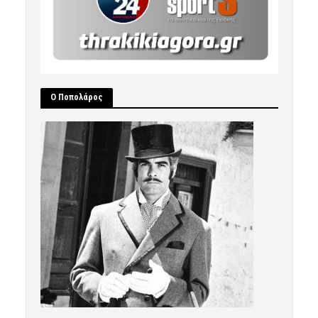
Ο Ποπολάρος