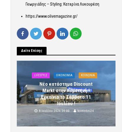
Γεωργιάδης – Styling: Κατερίνα Λυκουρέση
https://www.olivemagazine.gr/
Δείτε Επίσης
LIFESTYLE
OIKONOMIA
ΚΟΙΝΩΝΙΑ
Νέο κατάστημα Discount
Markt στην Κομοτηνή !
Εγκαίνια το Σάββατο 11
Ιουλίου !
8 Ιουλίου 2026 20:00
komotini24