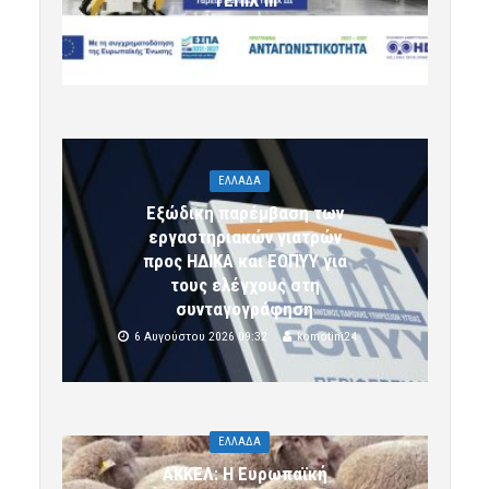
6 Αυγούστου 2026 09:32
komotini24
ΕΛΛΑΔΑ
Εξώδικη παρέμβαση των
εργαστηριακών γιατρών
προς ΗΔΙΚΑ και ΕΟΠΥΥ για
τους ελέγχους στη
συνταγογράφηση
6 Αυγούστου 2026 09:32
komotini24
ΕΛΛΑΔΑ
ΑΚΚΕΛ: Η Ευρωπαϊκή