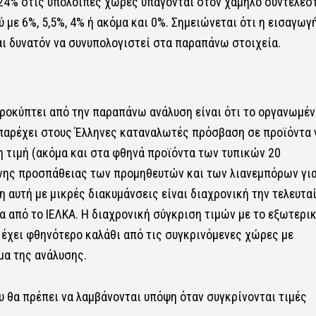
24% στις υπόλοιπες χώρες υπάγονται στον χαμηλό συντελεσ
ύ με 6%, 5,5%, 4% ή ακόμα και 0%. Σημειώνεται ότι η εισαγωγ
αι δυνατόν να συνυπολογιστεί στα παραπάνω στοιχεία.
προκύπτει από την παραπάνω ανάλυση είναι ότι το οργανωμέν
παρέχει στους Έλληνες καταναλωτές πρόσβαση σε προϊόντα 
η τιμή (ακόμα και στα φθηνά προϊόντα των τυπικών 20
ένης προσπάθειας των προμηθευτών και των λιανεμπόρων γι
 αυτή με μικρές διακυμάνσεις είναι διαχρονική την τελευτα
α από το ΙΕΛΚΑ. Η διαχρονική σύγκριση τιμών με το εξωτερι
ς έχει φθηνότερο καλάθι από τις συγκρινόμενες χώρες με
μα της ανάλυσης.
 θα πρέπει να λαμβάνονται υπόψη όταν συγκρίνονται τιμές