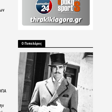
των
Ο Ποπολάρος
 ΦΠΑ
την