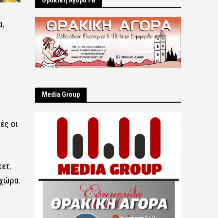
Θρακική Αγορά FB
,
Μedia Group
ές οι
κετ.
 χώρα.