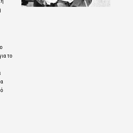
τή
ή
ο
για το
α
ία
κό