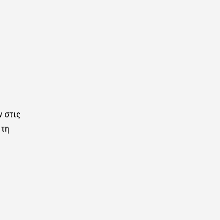
ν στις
 τη