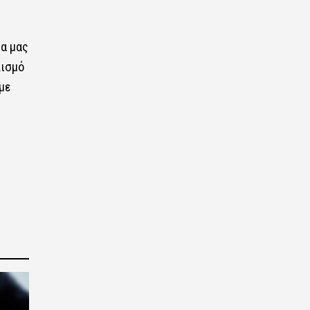
α μας
λισμό
με