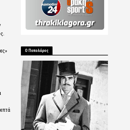
ν
ς.
ίες»
Ο Ποπολάρος
α
λεπτά