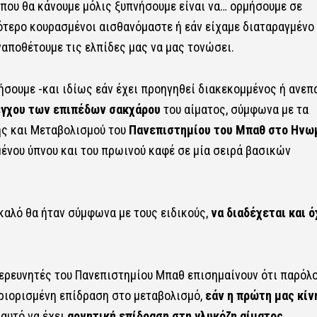
που θα κάνουμε μόλις ξυπνήσουμε είναι να… ορμήσουμε σε
τερο κουρασμένοι αισθανόμαστε ή εάν είχαμε διαταραγμένο 
αποθέτουμε τις ελπίδες μας να μας τονώσει.
σουμε -και ιδίως εάν έχει προηγηθεί διακεκομμένος ή ανεπ
έγχου των επιπέδων σακχάρου
του αίματος, σύμφωνα με τα
ης και Μεταβολισμού του
Πανεπιστημίου του Μπαθ στο Ηνω
ένου ύπνου και του πρωινού καφέ σε μία σειρά βασικών
καλό θα ήταν σύμφωνα με τους ειδικούς,
να διαδέχεται και ό
ερευνητές του Πανεπιστημίου Μπαθ επισημαίνουν ότι παρόλ
εριορισμένη επίδραση στο μεταβολισμό,
εάν η πρώτη μας κίν
 αυτό να έχει
αρνητική επίδραση στη γλυκόζη αίματος.