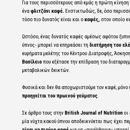
Για τους περισσότερους από εμάς η πρώτη κίνηση 
ένα
φλιτζάνι καφέ.
Ενστικτωδώς, δε, όσο περισσό
τόσο πιο δυνατός είναι και ο
καφές,
στον οποίο εν
Ωστόσο, ένας δυνατός καφές αμέσως αφότου ξυπνή
ύπνος- μπορεί να επηρεάσει τη
διατήρηση του ελ
ευρήματα μελέτης του Κέντρου Διατροφής, Άσκησ
Βασίλειο
που εξέτασε την επίδραση του διαταραγμ
μεταβολικών δεικτών.
Φυσικά και δεν θα αποχωριστούμε τον καφέ, μόνο 
προηγείται του πρωινού γεύματος
.
Σε άρθρο τους στην
British Journal of Nutrition
οι 
μία νύχτα κακού ύπνου αποδεικνύεται πως έχει π
είναι να πιούμε καφέ
για να «συνέλθουμε» μπορεί