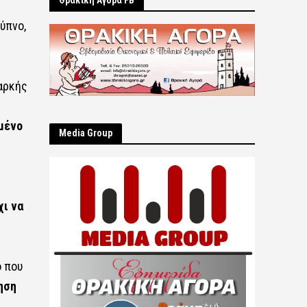
Θρακική Αγορά FB
ύπνο,
αρκής
μένο
Μedia Group
χι να
ο που
ηση