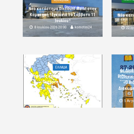
ΚΟΙΝΩΝΙΑ
Νέο κατάστημα Discount Markt στην
Κομοτηνή ! Εγκαίνια το Σάββατο 11
Νέο κατ
Ιουλίου !
8 Ιουλίου 2026 20:00
komotini24
22 Ι
ΕΛΛΑΔΑ
4ο Διεθ
Υψηλός κίνδυνος πυρκαγιάς την
Βιζυηνι
Τετάρτη 5 Αυγούστου
«Ο Βι
Διακειμε
5 Αυγούστου 2026 09:32
komotini24
5 Αυγ