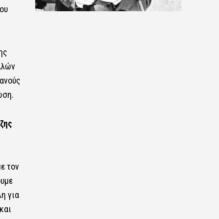
ου
ης
λλών
τανούς
ωση.
ζης
ε τον
ουμε
λη για
και