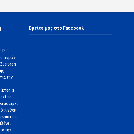
η
Βρείτε μας στο Facebook
ΗΣ Γ.
 ο παρών
 Σύσταση
1ης
για την
υ
ίκτυο (L
ηρεί το
να αφαιρεί
ότι είναι
ημέρωση ή
μβάνει
ια την