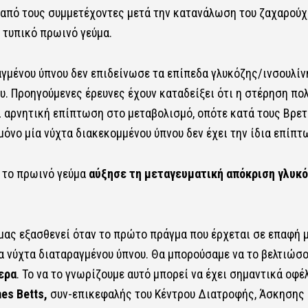
από τους συμμετέχοντες μετά την κατανάλωση του ζαχαρούχ
 τυπικό πρωινό γεύμα.
αγμένου ύπνου δεν επιδείνωσε τα επίπεδα γλυκόζης/ινσουλίν
ου. Προηγούμενες έρευνες έχουν καταδείξει ότι η στέρηση πο
ι αρνητική επίπτωση στο μεταβολισμό, οπότε κατά τους Βρε
μόνο μία νύχτα διακεκομμένου ύπνου δεν έχει την ίδια επίπτ
 το πρωινό γεύμα
αύξησε τη μεταγευματική απόκριση γλυκό
 μας εξασθενεί όταν το πρώτο πράγμα που έρχεται σε επαφή μ
μια νύχτα διαταραγμένου ύπνου. Θα μπορούσαμε να το βελτιώσ
ερα
. Το να το γνωρίζουμε αυτό μπορεί να έχει σημαντικά οφέ
es Betts,
συν-επικεφαλής του Κέντρου Διατροφής, Άσκησης 