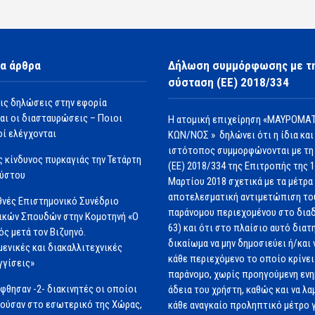
α άρθρα
Δήλωση συμμόρφωσης με τ
σύσταση (ΕΕ) 2018/334
ις δηλώσεις στην εφορία
αι οι διασταυρώσεις – Ποιοι
Η ατομική επιχείρηση «ΜΑΥΡΟΜΑΤ
ί ελέγχονται
ΚΩΝ/ΝΟΣ » δηλώνει ότι η ίδια και
ιστότοπος συμμορφώνονται με τη
 κίνδυνος πυρκαγιάς την Τετάρτη
(ΕΕ) 2018/334 της Επιτροπής της 
ούστου
Μαρτίου 2018 σχετικά με τα μέτρα 
αποτελεσματική αντιμετώπιση το
θνές Επιστημονικό Συνέδριο
παράνομου περιεχομένου στο διαδ
ικών Σπουδών στην Κομοτηνή «Ο
63) και ότι στο πλαίσιο αυτό διατ
ός μετά τον Βιζυηνό.
δικαίωμα να μην δημοσιεύει ή/και 
μενικές και διακαλλιτεχνικές
κάθε περιεχόμενο το οποίο κρίνει 
γγίσεις»
παράνομο, χωρίς προηγούμενη εν
φθησαν -2- διακινητές οι οποίοι
άδεια του χρήστη, καθώς και να λα
ούσαν στο εσωτερικό της Χώρας,
κάθε αναγκαίο προληπτικό μέτρο γ