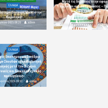
Μετά τις δηλώσεις στην εφορ
ΕΛΛΑΔΑ
έρχονται οι διασταυρώσεις – Πο
κωδικοί ελέγχονται
άστημα Discount Markt στην
5 Αυγούστου 2026 09:32
Κομοτηνή!
komotini24
ουλίου 2025 08:20
admin
ΕΛΛΑΔΑ
νές Επιστημονικό Συνέδριο
κών Σπουδών στην Κομοτηνή
ζυηνός μετά τον Βιζυηνό.
νικές και διακαλλιτεχνικές
προσεγγίσεις»
ούστου 2026 09:32
admin