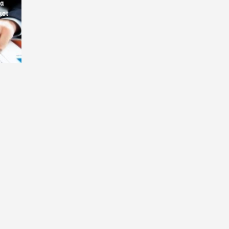
ία
ιοι