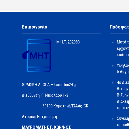
Επικοινωνία
Πρόσφατ
Μ.Η.Τ.
232083
Μετά τ
έρχοντ
κωδικο
Υψηλός
5 Αυγ
4ο Διε
ΘΡΑΚΙΚΗ ΑΓΟΡΑ – komotini24.gr
Βιζυην
Βιζυην
Διεύθυνση: Γ. Νικολάου 1-3
Διακει
69100 Κομοτηνή/Ελλάς-GR
προσε
Ατομική Επιχείρηση
Συνελή
προωθ
ΜΑΥΡΟΜΑΤΗΣ Γ. ΚΩΝ/ΝΟΣ