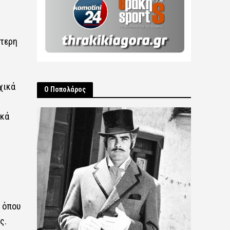
ότερη
χικά
Ο Ποπολάρος
ικά
α όπου
ς.