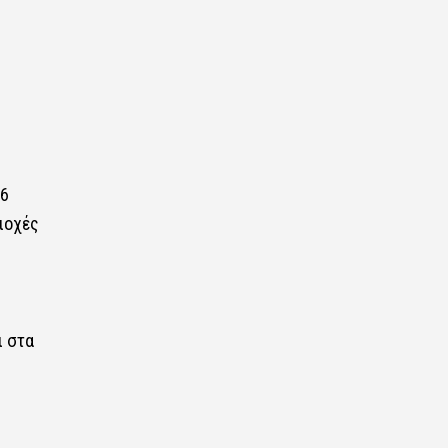
36
ιοχές
ι στα