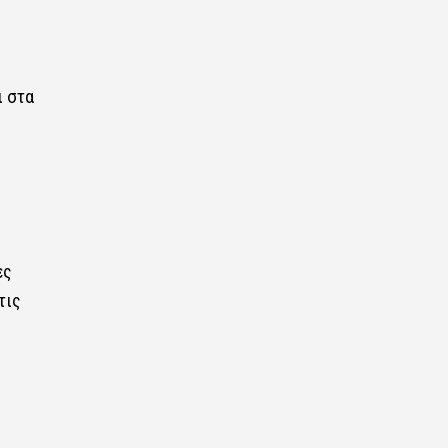
ι στα
ες
τις
ί