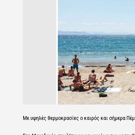
Με υψηλές θερμοκρασίες ο καιρός και σήμερα Πέμπ