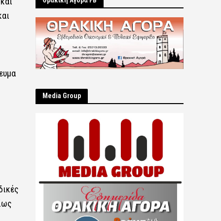
 και
Θρακική Αγορά FB
και
γευμα
Μedia Group
δικές
ίως