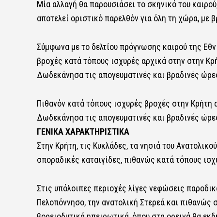
Μία αλλαγή θα παρουσιάσει το σκηνικό του καιρού
αποτελεί οριστικό παρελθόν για όλη τη χώρα, με β
Σύμφωνα με το δελτίου πρόγνωσης καιρού της Εθ
βροχές κατά τόπους ισχυρές αρχικά στην στην Κρ
Δωδεκάνησα τις απογευματινές και βραδινές ώρε
Πιθανόν κατά τόπους ισχυρές βροχές στην Κρήτη 
Δωδεκάνησα τις απογευματινές και βραδινές ώρε
ΓΕΝΙΚΑ ΧΑΡΑΚΤΗΡΙΣΤΙΚΑ
Στην Κρήτη, τις Κυκλάδες, τα νησιά του Ανατολικ
σποραδικές καταιγίδες, πιθανώς κατά τόπους ισχ
Στις υπόλοιπες περιοχές λίγες νεφώσεις παροδικ
Πελοπόννησο, την ανατολική Στερεά και πιθανώς σ
βορειοδυτικά ηπειρωτικά, όπου στα ορεινά θα εκ