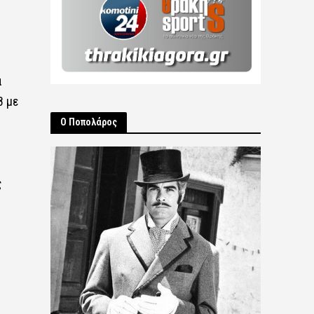
α
8 με
Ο Ποπολάρος
ς