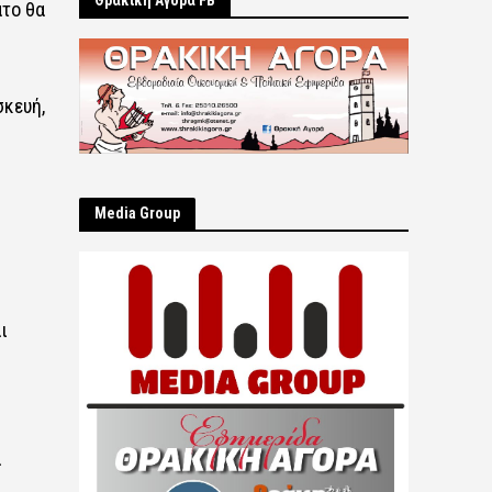
Θρακική Αγορά FB
ατο θα
κευή,
Μedia Group
ι
α