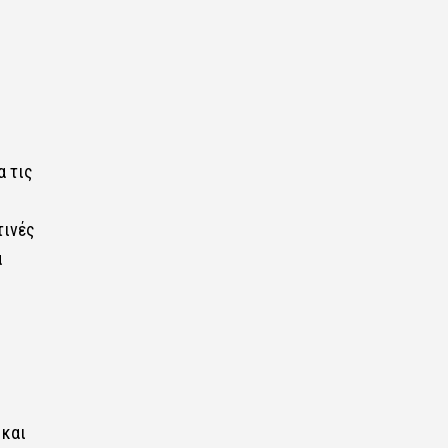
α τις
τινές
α
 και