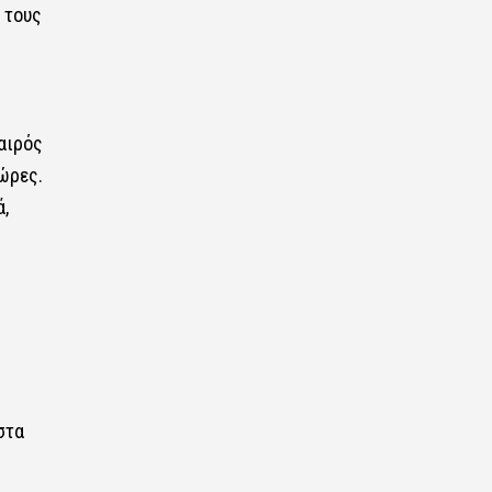
 τους
αιρός
ώρες.
,
στα