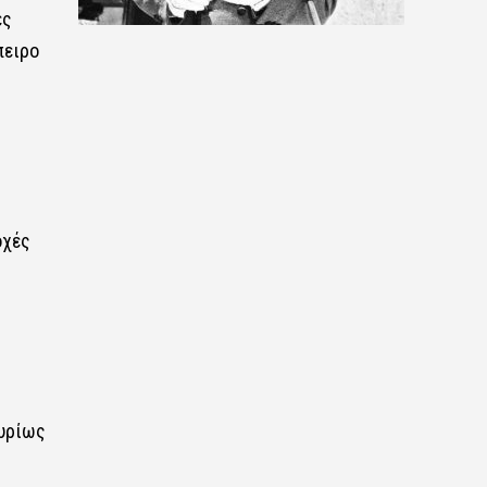
ες
πειρο
οχές
κυρίως