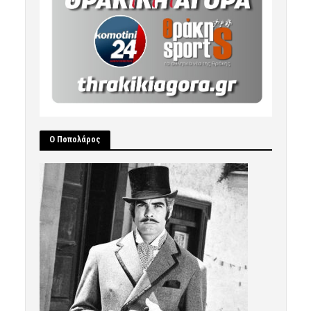
Ο Ποπολάρος