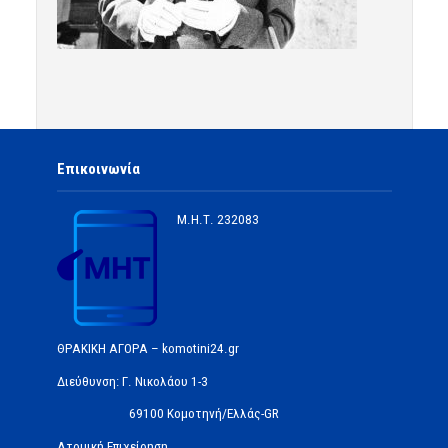
Επικοινωνία
Μ.Η.Τ.
232083
ΘΡΑΚΙΚΗ ΑΓΟΡΑ – komotini24.gr
Διεύθυνση: Γ. Νικολάου 1-3
69100 Κομοτηνή/Ελλάς-GR
Ατομική Επιχείρηση