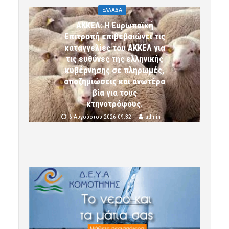
ΕΛΛΑΔΑ
ΑΚΚΕΛ: Η Ευρωπαϊκή
Επιτροπή επιβεβαιώνει τις
καταγγελίες του ΑΚΚΕΛ για
τις ευθύνες της ελληνικής
κυβέρνησης σε πληρωμές,
αποζημιώσεις και ανωτέρα
βία για τους
κτηνοτρόφους.
6 Αυγούστου 2026 09:32
admin