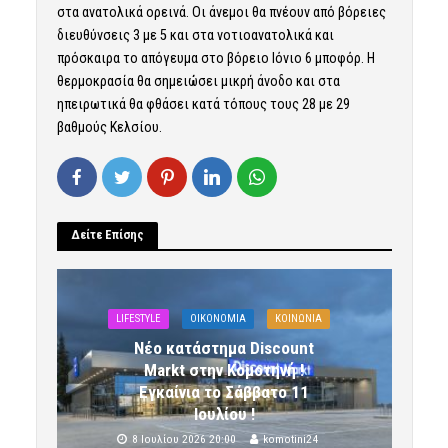
στα ανατολικά ορεινά. Οι άνεμοι θα πνέουν από βόρειες
διευθύνσεις 3 με 5 και στα νοτιοανατολικά και
πρόσκαιρα το απόγευμα στο βόρειο Ιόνιο 6 μποφόρ. Η
θερμοκρασία θα σημειώσει μικρή άνοδο και στα
ηπειρωτικά θα φθάσει κατά τόπους τους 28 με 29
βαθμούς Κελσίου.
Δείτε Επίσης
LIFESTYLE
OIKONOMIA
ΚΟΙΝΩΝΙΑ
Νέο κατάστημα Discount
Markt στην Κομοτηνή !
Εγκαίνια το Σάββατο 11
Ιουλίου !
8 Ιουλίου 2026 20:00
komotini24