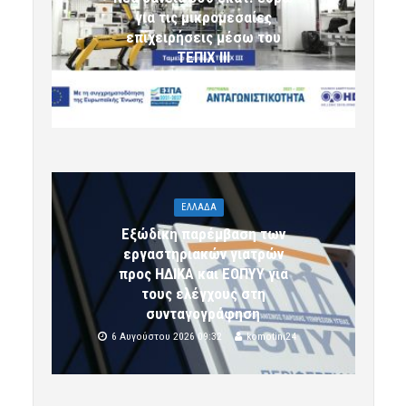
για τις μικρομεσαίες
επιχειρήσεις μέσω του
ΤΕΠΙΧ ΙΙΙ
6 Αυγούστου 2026 09:32
komotini24
ΕΛΛΑΔΑ
Εξώδικη παρέμβαση των
εργαστηριακών γιατρών
προς ΗΔΙΚΑ και ΕΟΠΥΥ για
τους ελέγχους στη
συνταγογράφηση
6 Αυγούστου 2026 09:32
komotini24