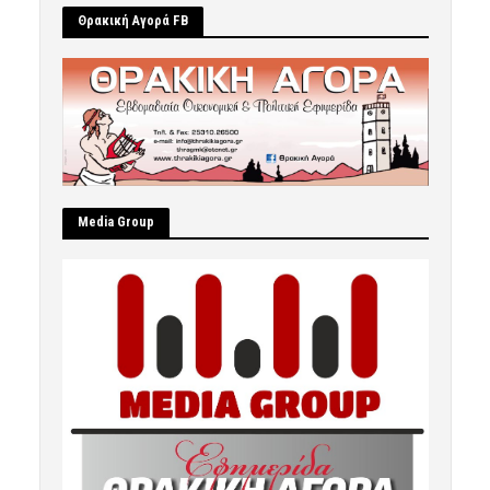
Θρακική Αγορά FB
Μedia Group