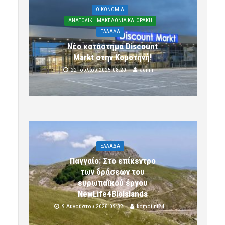
OIKONOMIA
ΑΝΑΤΟΛΙΚΗ ΜΑΚΕΔΟΝΙΑ ΚΑΙ ΘΡΑΚΗ
ΕΛΛΑΔΑ
Νέο κατάστημα Discount
Markt στην Κομοτηνή!
22 Ιουλίου 2025 08:20
admin
ΕΛΛΑΔΑ
Παγγαίο: Στο επίκεντρο
των δράσεων του
ευρωπαϊκού έργου
NewLife4BioIslands
9 Αυγούστου 2026 09:32
komotini24