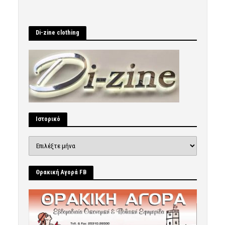
Di-zine clothing
Ιστορικό
Ιστορικό
Θρακική Αγορά FB