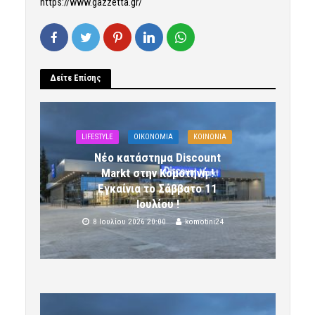
https://www.gazzetta.gr/
Δείτε Επίσης
LIFESTYLE
OIKONOMIA
ΚΟΙΝΩΝΙΑ
Νέο κατάστημα Discount
Markt στην Κομοτηνή !
Εγκαίνια το Σάββατο 11
Ιουλίου !
8 Ιουλίου 2026 20:00
komotini24