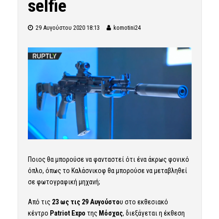
selfie
29 Αυγούστου 2020 18:13
komotini24
Ποιος θα μπορούσε να φανταστεί ότι ένα άκρως φονικό
όπλο, όπως το Καλάσνικοφ θα μπορούσε να μεταβληθεί
σε φωτογραφική μηχανή;
Από τις
23 ως τις 29 Αυγούστο
υ στο εκθεσιακό
κέντρο
Patriot Expo
της
Μόσχας
, διεξάγεται η έκθεση