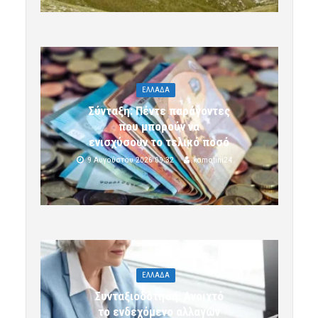
ΕΛΛΑΔΑ
Σύνταξη: Πέντε παράγοντες
που μπορούν να
ενισχύσουν το τελικό ποσό
9 Αυγούστου 2026 09:32
komotini24
ΕΛΛΑΔΑ
Συνταξιοδότηση: Ανοιχτό
το ενδεχόμενο αλλαγών