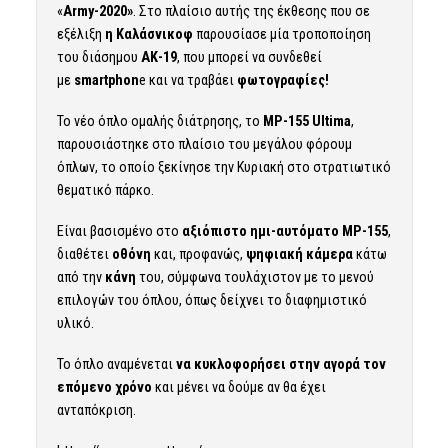
«
Army-2020»
. Στο πλαίσιο αυτής της έκθεσης που σε
εξέλιξη
η
Καλάσνικοφ
παρουσίασε μία τροποποίηση
του διάσημου
ΑΚ-19
, που μπορεί να συνδεθεί
με
smartphon
e και να τραβάει
φωτογραφίες!
Το νέο όπλο ομαλής διάτρησης, το
МР-155 Ultima
,
παρουσιάστηκε στο πλαίσιο του μεγάλου φόρουμ
όπλων, το οποίο ξεκίνησε την Κυριακή στο στρατιωτικό
θεματικό πάρκο.
Είναι βασισμένο στο
αξιόπιστο ημι-αυτόματο MP-155
,
διαθέτει
οθόνη
και, προφανώς,
ψηφιακή κάμερα
κάτω
από την
κάνη
του, σύμφωνα τουλάχιστον με το μενού
επιλογών του όπλου, όπως δείχνει το διαφημιστικό
υλικό.
Το όπλο αναμένεται
να κυκλοφορήσει στην αγορά τον
επόμενο χρόνο
και μένει να δούμε αν θα έχει
ανταπόκριση.