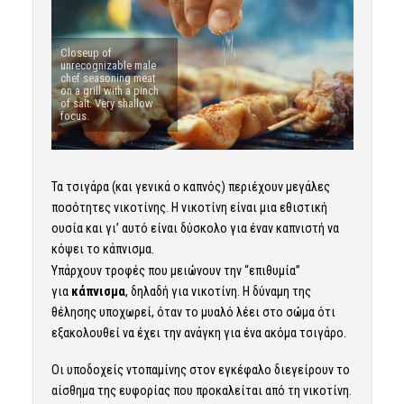
Closeup of
unrecognizable male
chef seasoning meat
on a grill with a pinch
of salt. Very shallow
focus.
Τα τσιγάρα (και γενικά ο καπνός) περιέχουν μεγάλες
ποσότητες νικοτίνης. Η νικοτίνη είναι μια εθιστική
ουσία και γι’ αυτό είναι δύσκολο για έναν καπνιστή να
κόψει το κάπνισμα.
Υπάρχουν τροφές που μειώνουν την “επιθυμία”
για
κάπνισμα
, δηλαδή για νικοτίνη. Η δύναμη της
θέλησης υποχωρεί, όταν το μυαλό λέει στο σώμα ότι
εξακολουθεί να έχει την ανάγκη για ένα ακόμα τσιγάρο.
Οι υποδοχείς ντοπαμίνης στον εγκέφαλο διεγείρουν το
αίσθημα της ευφορίας που προκαλείται από τη νικοτίνη.