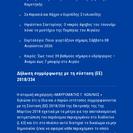
Κομοτηνής
Σε Κερασιά και Κέχρο ο Ευριπίδης Στυλιανίδης
Ηφαίστειο Σαντορίνης: Ο νεκρός έφηβος του τσουνάμι
λύνει το μυστήριο της Πομπηίας του Αιγαίου
Εορτολόγιο: Ποιοι γιορτάζουν σήμερα, Σάββατο 08
Αυγούστου 2026
Καιρός: Έως τους 39 βαθμούς σήμερα ο υδράργυρος –
Άνεμοι έως 7 μποφόρ στο Αιγαίο
Δήλωση συμμόρφωσης με τη σύσταση (ΕΕ)
2018/334
Η ατομική επιχείρηση «ΜΑΥΡΟΜΑΤΗΣ Γ. ΚΩΝ/ΝΟΣ »
δηλώνει ότι η ίδια και ο παρών ιστότοπος συμμορφώνονται
με τη Σύσταση (ΕΕ) 2018/334 της Επιτροπής της 1ης
Μαρτίου 2018 σχετικά με τα μέτρα για την αποτελεσματική
αντιμετώπιση του παράνομου περιεχομένου στο διαδίκτυο
(L 63) και ότι στο πλαίσιο αυτό διατηρεί το δικαίωμα να μην
δημοσιεύει ή/και να αφαιρεί κάθε περιεχόμενο το οποίο