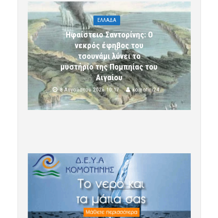
ΕΛΛΑΔΑ
Ηφαίστειο Σαντορίνης: Ο
νεκρός έφηβος του
τσουνάμι λύνει το
μυστήριο της Πομπηίας του
Αιγαίου
8 Αυγούστου 2026 10:17
komotini24