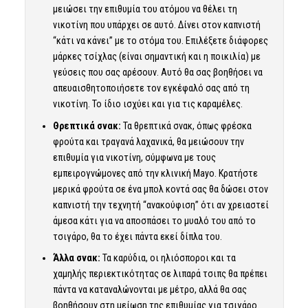
μειώσει την επιθυμία του ατόμου να θέλει τη
νικοτίνη που υπάρχει σε αυτό. Δίνει στον καπνιστή
“κάτι να κάνει” με το στόμα του. Επιλέξετε διάφορες
μάρκες τσίχλας (είναι σημαντική και η ποικιλία) με
γεύσεις που σας αρέσουν. Αυτό θα σας βοηθήσει να
απευαισθητοποιήσετε τον εγκέφαλό σας από τη
νικοτίνη. Το ίδιο ισχύει και για τις καραμέλες.
Θρεπτικά σνακ:
Τα θρεπτικά σνακ, όπως φρέσκα
φρούτα και τραγανά λαχανικά, θα μειώσουν την
επιθυμία για νικοτίνη, σύμφωνα με τους
εμπειρογνώμονες από την κλινική Mayo. Κρατήστε
μερικά φρούτα σε ένα μπολ κοντά σας θα δώσει στον
καπνιστή την τεχνητή “ανακούφιση” ότι αν χρειαστεί
άμεσα κάτι για να αποσπάσει το μυαλό του από το
τσιγάρο, θα το έχει πάντα εκεί δίπλα του.
Άλλα σνακ:
Τα καρύδια, οι ηλιόσποροι και τα
χαμηλής περιεκτικότητας σε λιπαρά τσιπς θα πρέπει
πάντα να καταναλώνονται με μέτρο, αλλά θα σας
βοηθήσουν στη μείωση της επιθυμίας για τσιγάρο.