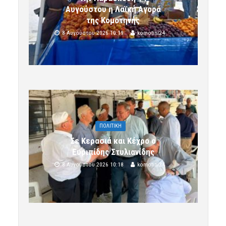
Αυγούστου η Λαϊκή Αγορά
της Κομοτηνής
8 Αυγούστου 2026 10:19
komotini24
ΠΟΛΙΤΙΚΗ
Σε Κερασιά και Κέχρο ο
Ευριπίδης Στυλιανίδης
8 Αυγούστου 2026 10:18
komotini24