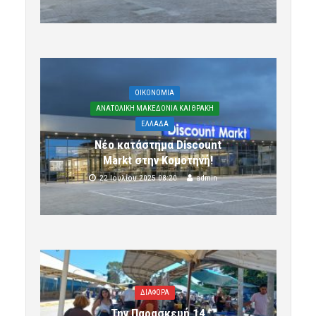
OIKONOMIA
ΑΝΑΤΟΛΙΚΗ ΜΑΚΕΔΟΝΙΑ ΚΑΙ ΘΡΑΚΗ
ΕΛΛΑΔΑ
Νέο κατάστημα Discount
Markt στην Κομοτηνή!
22 Ιουλίου 2025 08:20
admin
ΔΙΑΦΟΡΑ
Την Παρασκευή 14