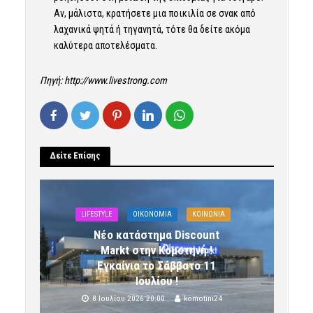
Αν, μάλιστα, κρατήσετε μια ποικιλία σε σνακ από
λαχανικά ψητά ή τηγανητά, τότε θα δείτε ακόμα
καλύτερα αποτελέσματα.
Πηγή:
http://www.livestrong.com
Δείτε Επίσης
LIFESTYLE
OIKONOMIA
ΚΟΙΝΩΝΙΑ
Νέο κατάστημα Discount
Markt στην Κομοτηνή !
Εγκαίνια το Σάββατο 11
Ιουλίου !
8 Ιουλίου 2026 20:00
komotini24