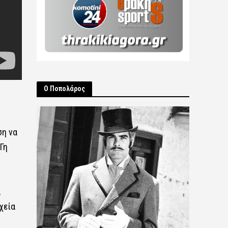
Ο Ποπολάρος
ση να
Γη
α
χεία