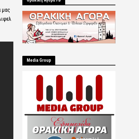
Θρακική Αγορά FB
α μας
Άιφελ
Μedia Group