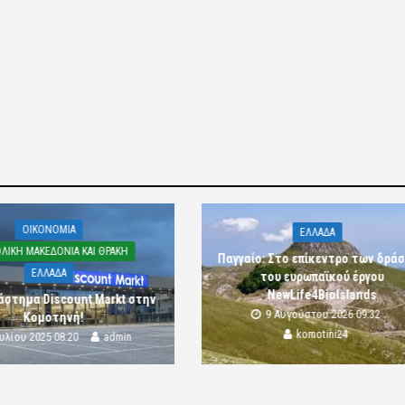
OIKONOMIA
ΕΛΛΑΔΑ
ΛΙΚΗ ΜΑΚΕΔΟΝΙΑ ΚΑΙ ΘΡΑΚΗ
Παγγαίο: Στο επίκεντρο των δρά
ΕΛΛΑΔΑ
του ευρωπαϊκού έργου
NewLife4BioIslands
άστημα Discount Markt στην
9 Αυγούστου 2026 09:32
Κομοτηνή!
komotini24
ουλίου 2025 08:20
admin