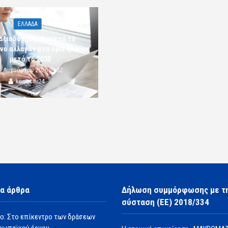
ΕΛΛΑΔΑ
αξιοδότηση: Ανοιχτό το
νο αλλαγών στα όρια ηλικίας
μετά το 2030
9 Αυγούστου 2026 09:32
komotini24
α άρθρα
Δήλωση συμμόρφωσης με τ
σύσταση (ΕΕ) 2018/334
ο: Στο επίκεντρο των δράσεων