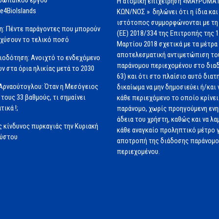
ρωπαϊκού έργου
Η ατομική επιχείρηση «ΜΑΥΡΟΜΑΤ
e4BioIslands
ΚΩΝ/ΝΟΣ » δηλώνει ότι η ίδια και
ιστότοπος συμμορφώνονται με τη
η: Πέντε παράγοντες που μπορούν
(ΕΕ) 2018/334 της Επιτροπής της 
σχύσουν το τελικό ποσό
Μαρτίου 2018 σχετικά με τα μέτρα 
αποτελεσματική αντιμετώπιση το
ιοδότηση: Ανοιχτό το ενδεχόμενο
παράνομου περιεχομένου στο διαδ
ν στα όρια ηλικίας μετά το 2030
63) και ότι στο πλαίσιο αυτό διατ
Αρναούτογλου: Όταν η Μεσόγειος
δικαίωμα να μην δημοσιεύει ή/και 
 τους 33 βαθμούς, τι σημαίνει
κάθε περιεχόμενο το οποίο κρίνει 
τικά !;
παράνομο, χωρίς προηγούμενη εν
άδεια του χρήστη, καθώς και να λα
 κίνδυνος πυρκαγιάς την Κυριακή
κάθε αναγκαίο προληπτικό μέτρο γ
ούστου
αποτροπή της διάδοσης παράνομ
περιεχομένου.