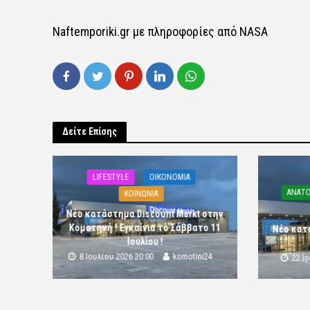
Naftemporiki.gr με πληροφορίες από NASA
Δείτε Επίσης
LIFESTYLE
OIKONOMIA
ΑΝΑΤΟ
ΚΟΙΝΩΝΙΑ
Νέο κατάστημα Discount Markt στην
Κομοτηνή ! Εγκαίνια το Σάββατο 11
Νέο κατ
Ιουλίου !
8 Ιουλίου 2026 20:00
komotini24
22 Ι