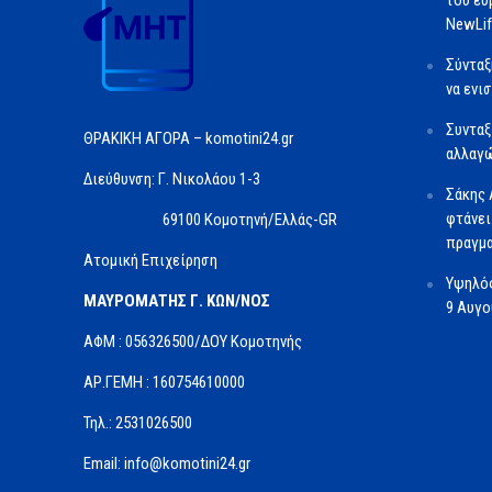
του ευ
NewLif
Σύνταξ
να ενι
Συνταξ
ΘΡΑΚΙΚΗ ΑΓΟΡΑ – komotini24.gr
αλλαγώ
Διεύθυνση: Γ. Νικολάου 1-3
Σάκης 
φτάνει
69100 Κομοτηνή/Ελλάς-GR
πραγμα
Ατομική Επιχείρηση
Υψηλός
ΜΑΥΡΟΜΑΤΗΣ Γ. ΚΩΝ/ΝΟΣ
9 Αυγ
ΑΦΜ : 056326500/ΔOΥ Κομοτηνής
ΑΡ.ΓΕΜΗ : 160754610000
Τηλ.: 2531026500
Email: info@komotini24.gr