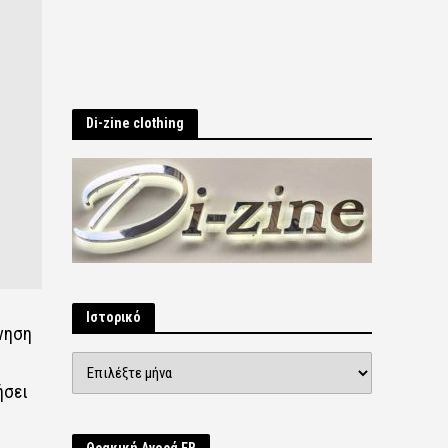
Di-zine clothing
Ιστορικό
νηση
Ιστορικό
ήσει