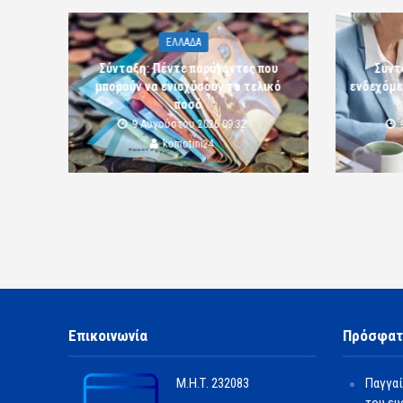
ΕΛΛΑΔΑ
Σύνταξη: Πέντε παράγοντες που
Συντ
μπορούν να ενισχύσουν το τελικό
ενδεχόμε
ποσό
9 Αυγούστου 2026 09:32
komotini24
Επικοινωνία
Πρόσφατ
Μ.Η.Τ.
232083
Παγγαί