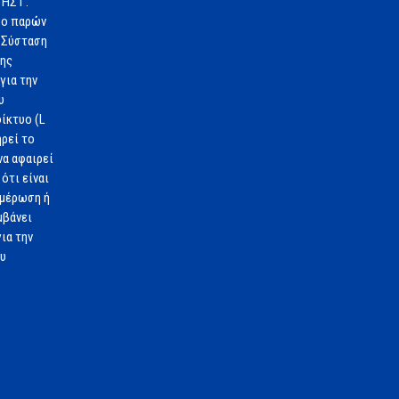
ΗΣ Γ.
 ο παρών
 Σύσταση
1ης
για την
υ
ίκτυο (L
ηρεί το
να αφαιρεί
ότι είναι
ημέρωση ή
μβάνει
ια την
ου