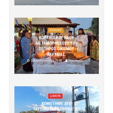
ΚΟΙΝΩΝΙΑ
ΕΟΡΤΗ ΙΕΡΟΥ ΝΑΟΥ
ΜΕΤΑΜΟΡΦΩΣΕΩΣ ΤΟΥ
ΣΩΤΗΡΟΣ ΟΙΚΙΣΜΟΥ
ΚΑΡΥΔΙΑΣ.
7 Αυγούστου 2026 10:26
komotini24
ΔΙΑΦΟΡΑ
ΚΟΜΟΤΗΝΗ: ΔΥΟ
ΤΑΥΤΟΧΡΟΝΕΣ ΠΥΡΚΑΓΙΕΣ