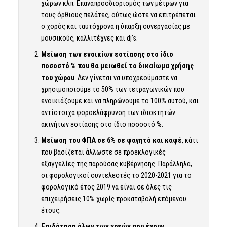
χώρων κλπ. Επαναπροσδιορισμός των μέτρων για
τους όρθιους πελάτες, ούτως ώστε να επιτρέπεται
ο χορός και ταυτόχρονα η ύπαρξη συνεργασίας με
μουσικούς, καλλιτέχνες και dj’s.
Μείωση των ενοικίων εστίασης στο ίδιο
ποσοστό % που θα μειωθεί το δικαίωμα χρήσης
του χώρου
. Δεν γίνεται να υποχρεούμαστε να
χρησιμοποιούμε το 50% των τετραγωνικών που
ενοικιάζουμε και να πληρώνουμε το 100% αυτού, και
αντίστοιχα φοροελάφρυνση των ιδιοκτητών
ακινήτων εστίασης στο ίδιο ποσοστό %.
Μείωση του ΦΠΑ σε 6% σε φαγητό και καφέ
, κάτι
που βασίζεται άλλωστε σε προεκλογικές
εξαγγελίες της παρούσας κυβέρνησης. Παράλληλα,
οι φορολογικοί συντελεστές το 2020-2021 για το
φορολογικό έτος 2019 να είναι σε όλες τις
επιχειρήσεις 10% χωρίς προκαταβολή επόμενου
έτους.
Επιδότηση όλων των χρεών που έχουν