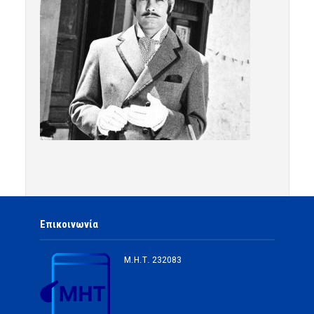
Επικοινωνία
Μ.Η.Τ.
232083