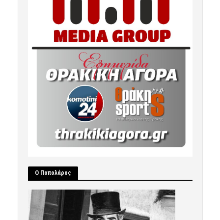
Ο Ποπολάρος