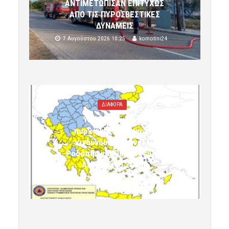
ΑΝΤΙΜΕΤΩΠΙΣΑΝ ΕΠΙΤΥΧΩΣ
ΑΠΟ ΤΙΣ ΠΥΡΟΣΒΕΣΤΙΚΕΣ
ΔΥΝΑΜΕΙΣ
7 Αυγούστου 2026 10:25
komotini24
ΔΙΑΦΟΡΑ
Υψηλός κίνδυνος
πυρκαγιάς (κατηγορία
κινδύνου 3) στην Π.Ε.
Ροδόπης για Παρασκευή 7
Αυγούστου 2026»
7 Αυγούστου 2026 10:24
komotini24