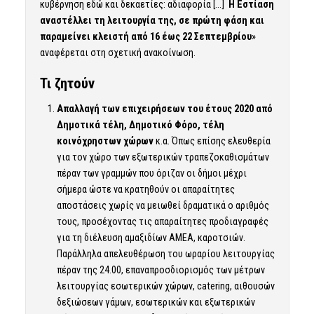
κυβέρνηση εδώ και δεκαετίες: αδιαφορία […]
Η Εστίαση
αναστέλλει τη λειτουργία της, σε πρώτη φάση και
παραμείνει κλειστή από 16 έως 22 Σεπτεμβρίου
»
αναφέρεται στη σχετική ανακοίνωση.
Τι ζητούν
Απαλλαγή των επιχειρήσεων του έτους 2020 από
Δημοτικά τέλη, Δημοτικό Φόρο, τέλη
κοινόχρηστων χώρων
κ.α. Όπως επίσης ελευθερία
για τον χώρο των εξωτερικών τραπεζοκαθισμάτων
πέραν των γραμμών που όριζαν οι δήμοι μέχρι
σήμερα ώστε να κρατηθούν οι απαραίτητες
αποστάσεις χωρίς να μειωθεί δραματικά ο αριθμός
τους, προσέχοντας τις απαραίτητες προδιαγραφές
για τη διέλευση αμαξιδίων ΑΜΕΑ, καροτσιών.
Παράλληλα απελευθέρωση του ωραρίου λειτουργίας
πέραν της 24.00, επαναπροσδιορισμός των μέτρων
λειτουργίας εσωτερικών χώρων, catering, αιθουσών
δεξιώσεων γάμων, εσωτερικών και εξωτερικών