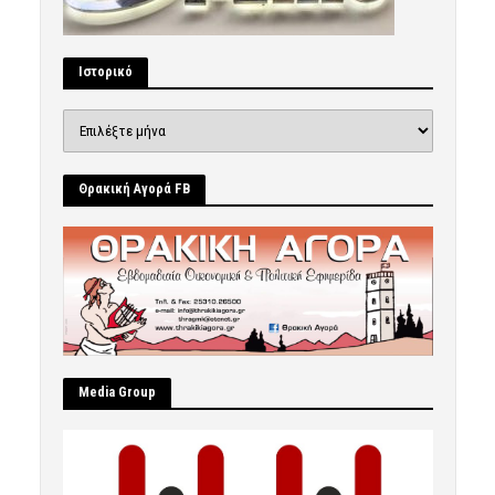
Ιστορικό
Ιστορικό
Θρακική Αγορά FB
Μedia Group