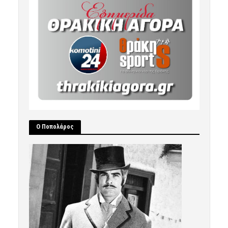
Ο Ποπολάρος