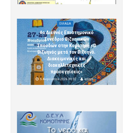
ΕΛΛΑΔΑ
4ο Διεθνές Επιστημονικό
Συνέδριο Βιζυηνικών
Σπουδών στην Κομοτηνή «Ο
Βιζυηνός μετά τον Βιζυηνό.
Διακειμενικές και
διακαλλιτεχνικές
προσεγγίσεις»
5 Αυγούστου 2026 09:32
admin