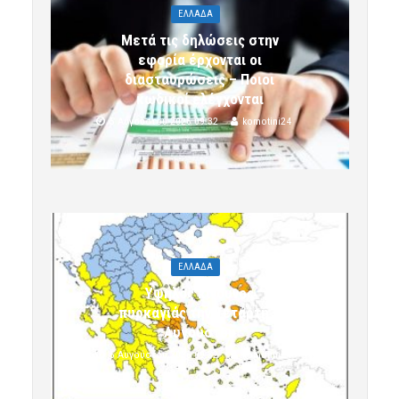
ΕΛΛΑΔΑ
Μετά τις δηλώσεις στην
εφορία έρχονται οι
διασταυρώσεις – Ποιοι
κωδικοί ελέγχονται
5 Αυγούστου 2026 09:32
komotini24
ΕΛΛΑΔΑ
Υψηλός κίνδυνος
πυρκαγιάς την Τετάρτη 5
Αυγούστου
5 Αυγούστου 2026 09:32
komotini24