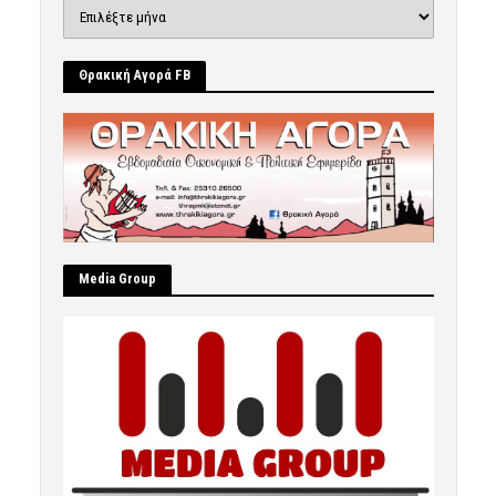
Ιστορικό
Θρακική Αγορά FB
Μedia Group