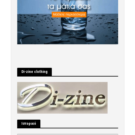
Di-zine clothing
Ιστορικό