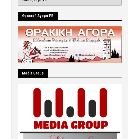
Θρακική Αγορά FB
Μedia Group