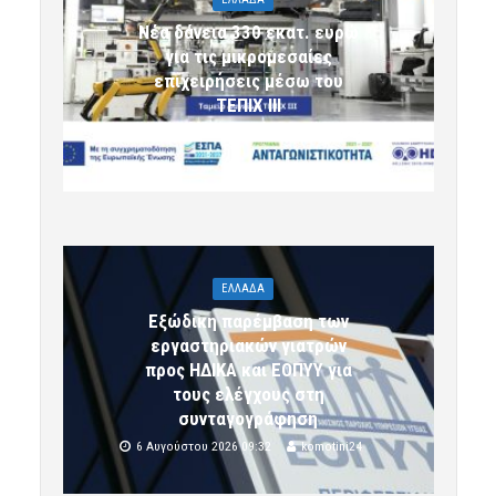
Νέα δάνεια 330 εκατ. ευρώ
για τις μικρομεσαίες
επιχειρήσεις μέσω του
ΤΕΠΙΧ ΙΙΙ
6 Αυγούστου 2026 09:32
komotini24
ΕΛΛΑΔΑ
Εξώδικη παρέμβαση των
εργαστηριακών γιατρών
προς ΗΔΙΚΑ και ΕΟΠΥΥ για
τους ελέγχους στη
συνταγογράφηση
6 Αυγούστου 2026 09:32
komotini24