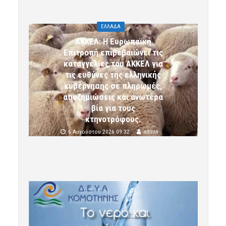
ΕΛΛΑΔΑ
ΑΚΚΕΛ: Η Ευρωπαϊκή
Επιτροπή επιβεβαιώνει τις
καταγγελίες του ΑΚΚΕΛ για
τις ευθύνες της ελληνικής
κυβέρνησης σε πληρωμές,
αποζημιώσεις και ανωτέρα
βία για τους
κτηνοτρόφους.
6 Αυγούστου 2026 09:32
admin