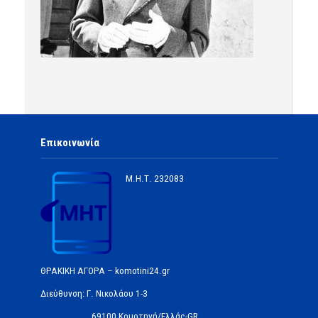
Επικοινωνία
Μ.Η.Τ.
232083
ΘΡΑΚΙΚΗ ΑΓΟΡΑ – komotini24.gr
Διεύθυνση: Γ. Νικολάου 1-3
69100 Κομοτηνή/Ελλάς-GR