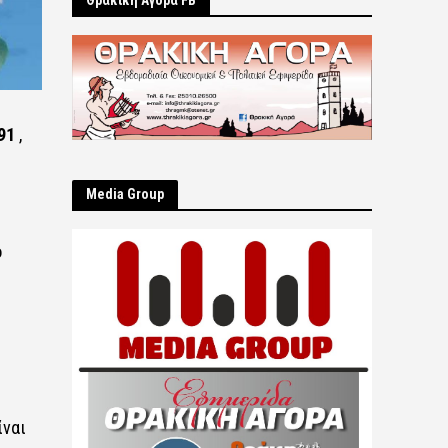
Θρακική Αγορά FB
91
,
Μedia Group
ο
ίναι