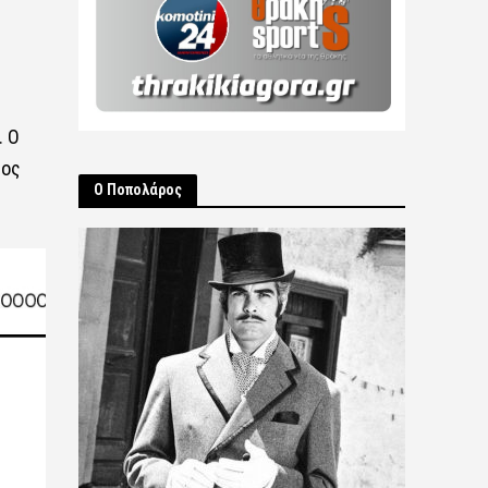
. Ο
ρος
Ο Ποπολάρος