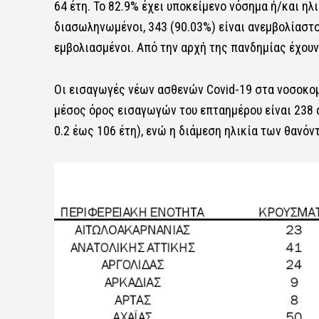
64 έτη. To 82.9% έχει υποκείμενο νόσημα ή/και η
διασωληνωμένοι, 343 (90.03%) είναι ανεμβολίαστο
εμβολιασμένοι. Από την αρχή της πανδημίας έχουν
Οι εισαγωγές νέων ασθενών Covid-19 στα νοσοκομε
μέσος όρος εισαγωγών του επταημέρου είναι 238 α
0.2 έως 106 έτη), ενώ η διάμεση ηλικία των θανόντ