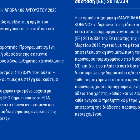
σύσταση (ΕΕ) 2018/334
Η ΑΓΟΡΑ : 06 ΑΥΓΟΥΣΤΟΥ 2026
Η ατομική επιχείρηση «ΜΑΥΡΟΜΑΤ
Πώς αμείβεται η αργία του
ΚΩΝ/ΝΟΣ » δηλώνει ότι η ίδια και
νταύγουστου στον ιδιωτικό
ιστότοπος συμμορφώνονται με τη
(ΕΕ) 2018/334 της Επιτροπής της 
Μαρτίου 2018 σχετικά με τα μέτρα 
ομοτηνής: Προγραμματισμένη
αποτελεσματική αντιμετώπιση το
ή υδροδότησης σε πέντε
παράνομου περιεχομένου στο διαδ
ούς λόγω αυξημένης κατανάλωσης
63) και ότι στο πλαίσιο αυτό διατ
ισμός: Στο 3,4% τον Ιούλιο –
δικαίωμα να μην δημοσιεύει ή/και 
» οι τιμές σε στέγη και καύσιμα
κάθε περιεχόμενο το οποίο κρίνει 
παράνομο, χωρίς προηγούμενη εν
οχαρακτηρισμένα αρχεία με
άδεια του χρήστη, καθώς και να λα
ς UFO δημοσίευσαν οι ΗΠΑ:
κάθε αναγκαίο προληπτικό μέτρο γ
ικά ιπτάμενα αντικείμενα και
αποτροπή της διάδοσης παράνομ
ιώδεις σφαίρες ανάμεσα στις
περιεχομένου.
ρίες»