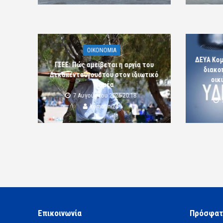
OIKONOMIA
ΔΕΥΑ Κο
ΓΣΕΕ: Πώς αμείβεται η αργία του
διακο
Δεκαπενταύγουστου στον ιδιωτικό
οικ
τομέα
7 Αυγούστου 2026 20:18
komotini24
Επικοινωνία
Πρόσφατ