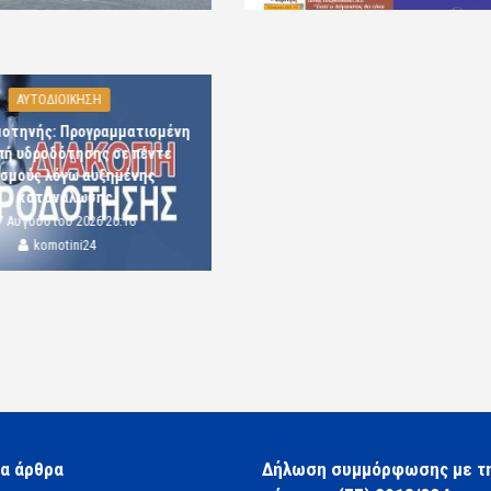
ΑΥΤΟΔΙΟΙΚΗΣΗ
μοτηνής: Προγραμματισμένη
πή υδροδότησης σε πέντε
ισμούς λόγω αυξημένης
κατανάλωσης
7 Αυγούστου 2026 20:16
komotini24
α άρθρα
Δήλωση συμμόρφωσης με τ