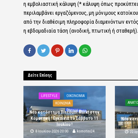
η εμβολιαστική κάλυψη (* κάλυψη όπως προκύπτει
περιλαμβάνει εργαζόμενους, μη μόνιμους κατοίκου
από την διαθέσιμη πληροφορία διαμενόντων εντός
η εβδομαδιαία τάση (ανοδική, πτωτική ή σταθερή)
Δείτε Επίσης
LIFESTYLE
OIKONOMIA
ΑΝΑΤΟ
ΚΟΙΝΩΝΙΑ
Νέο κατάστημα Discount Markt στην
Κομοτηνή ! Εγκαίνια το Σάββατο 11
Νέο κατ
Ιουλίου !
8 Ιουλίου 2026 20:00
komotini24
22 Ι