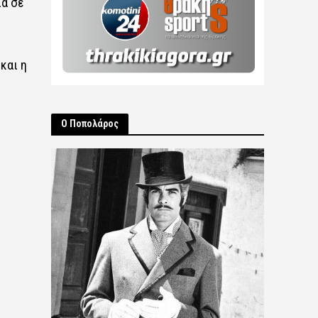
ιά σε
και η
Ο Ποπολάρος