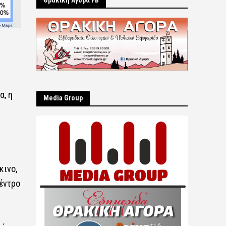
Θρακική Αγορά FB
α, η
Μedia Group
κινο,
Κέντρο