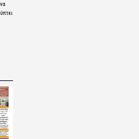
 να
κύπτει
2026