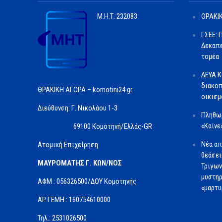
Μ.Η.Τ.
232083
ΘΡΑΚΙΚ
ΓΣΕΕ: 
Δεκαπε
τομέα
ΔΕΥΑ Κ
διακοπ
ΘΡΑΚΙΚΗ ΑΓΟΡΑ – komotini24.gr
οικισμ
Διεύθυνση: Γ. Νικολάου 1-3
Πληθωρ
«Καίνε
69100 Κομοτηνή/Ελλάς-GR
Νέα απ
Ατομική Επιχείρηση
θεάσει
ΜΑΥΡΟΜΑΤΗΣ Γ. ΚΩΝ/ΝΟΣ
Τριγων
μυστηρ
ΑΦΜ : 056326500/ΔOΥ Κομοτηνής
«μαρτυ
ΑΡ.ΓΕΜΗ : 160754610000
Τηλ.: 2531026500