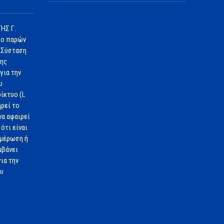
ΗΣ Γ.
 ο παρών
 Σύσταση
1ης
για την
υ
ίκτυο (L
ηρεί το
να αφαιρεί
ότι είναι
ημέρωση ή
μβάνει
ια την
ου