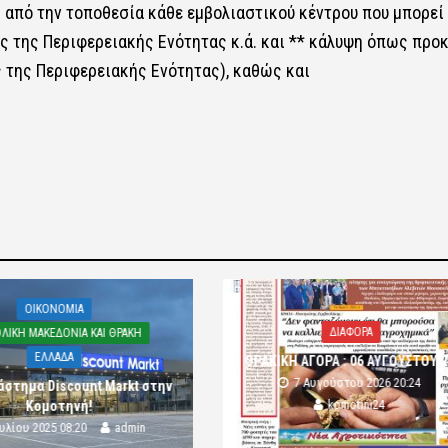
 από την τοποθεσία κάθε εμβολιαστικού κέντρου που μπορεί
ς της Περιφερειακής Ενότητας κ.ά. και ** κάλυψη όπως προ
 της Περιφερειακής Ενότητας), καθώς και
.
OIKONOMIA
ΔΙΑΦΟΡΑ
ΛΙΚΗ ΜΑΚΕΔΟΝΙΑ ΚΑΙ ΘΡΑΚΗ
ΕΛΛΑΔΑ
ΘΡΑΚΙΚΗ ΑΓΟΡΑ : 06 ΑΥΓΟΥΣΤΟΥ 
7 Αυγούστου 2026 20:24
άστημα Discount Markt στην
komotini24
Κομοτηνή!
ουλίου 2025 08:20
admin