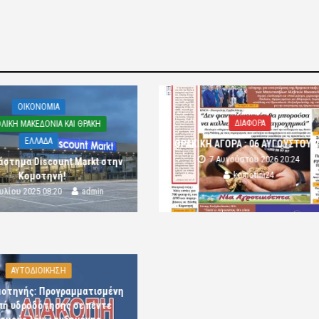
OIKONOMIA
ΔΙΑΦΟΡΑ
ΛΙΚΗ ΜΑΚΕΔΟΝΙΑ ΚΑΙ ΘΡΑΚΗ
ΕΛΛΑΔΑ
ΘΡΑΚΙΚΗ ΑΓΟΡΑ : 06 ΑΥΓΟΥΣΤΟΥ 
7 Αυγούστου 2026 20:24
άστημα Discount Markt στην
komotini24
Κομοτηνή!
ουλίου 2025 08:20
admin
ΑΥΤΟΔΙΟΙΚΗΣΗ
μοτηνής: Προγραμματισμένη
πή υδροδότησης σε πέντε