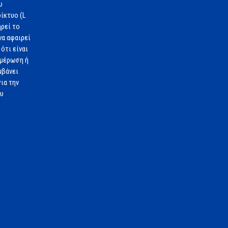
υ
ίκτυο (L
ηρεί το
να αφαιρεί
ότι είναι
ημέρωση ή
μβάνει
ια την
ου