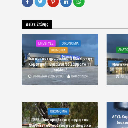
Δείτε Επίσης
LIFESTYLE
OIKONOMIA
ΑΝΑΤΟ
ΚΟΙΝΩΝΙΑ
Νέο κατάστημα Discount Markt στην
Κομοτηνή ! Εγκαίνια το Σάββατο 11
Νέο κατ
Ιουλίου !
8 Ιουλίου 2026 20:00
komotini24
22 Ι
OIKONOMIA
ΔΕΥΑ Κο
ΓΣΕΕ: Πώς αμείβεται η αργία του
διακο
Δεκαπενταύγουστου στον ιδιωτικό