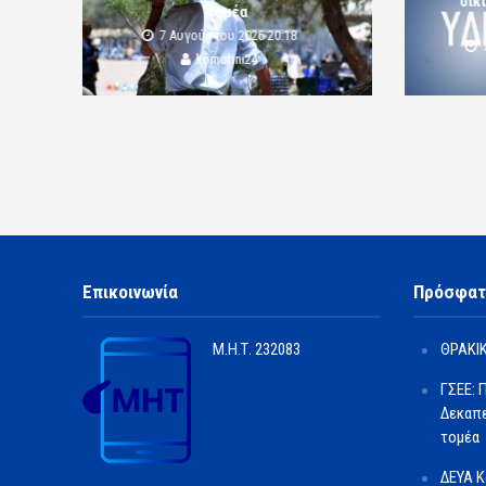
οικ
τομέα
7 Αυγούστου 2026 20:18
komotini24
Επικοινωνία
Πρόσφατ
Μ.Η.Τ.
232083
ΘΡΑΚΙΚ
ΓΣΕΕ: 
Δεκαπε
τομέα
ΔΕΥΑ Κ