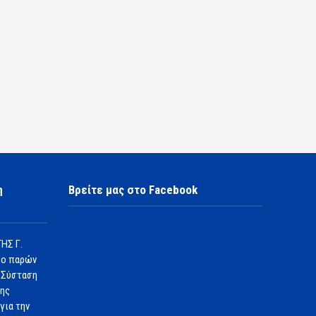
η
Βρείτε μας στο Facebook
ΗΣ Γ.
 ο παρών
 Σύσταση
1ης
για την