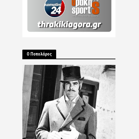
Ο Ποπολάρος