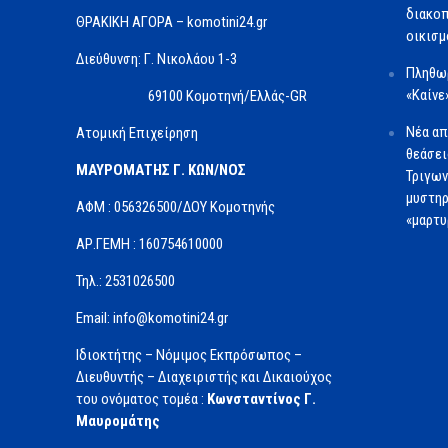
διακοπ
ΘΡΑΚΙΚΗ ΑΓΟΡΑ – komotini24.gr
οικισμ
Διεύθυνση: Γ. Νικολάου 1-3
Πληθωρ
«Καίνε
69100 Κομοτηνή/Ελλάς-GR
Νέα απ
Ατομική Επιχείρηση
θεάσει
ΜΑΥΡΟΜΑΤΗΣ Γ. ΚΩΝ/ΝΟΣ
Τριγων
μυστηρ
ΑΦΜ : 056326500/ΔOΥ Κομοτηνής
«μαρτυ
ΑΡ.ΓΕΜΗ : 160754610000
Τηλ.: 2531026500
Email: info@komotini24.gr
Ιδιοκτήτης – Νόμιμος Εκπρόσωπος –
Διευθυντής – Διαχειριστής και Δικαιούχος
του ονόματος τομέα :
Κωνσταντίνος Γ.
Μαυρομάτης