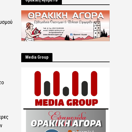
Θρακική Αγορά FB
θυσμού
Μedia Group
το
ερες
ν