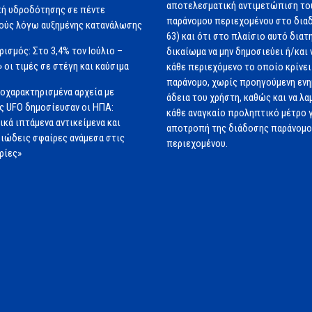
αποτελεσματική αντιμετώπιση το
ή υδροδότησης σε πέντε
παράνομου περιεχομένου στο διαδ
ούς λόγω αυξημένης κατανάλωσης
63) και ότι στο πλαίσιο αυτό διατ
ισμός: Στο 3,4% τον Ιούλιο –
δικαίωμα να μην δημοσιεύει ή/και 
» οι τιμές σε στέγη και καύσιμα
κάθε περιεχόμενο το οποίο κρίνει 
παράνομο, χωρίς προηγούμενη εν
οχαρακτηρισμένα αρχεία με
άδεια του χρήστη, καθώς και να λα
ς UFO δημοσίευσαν οι ΗΠΑ:
κάθε αναγκαίο προληπτικό μέτρο γ
ικά ιπτάμενα αντικείμενα και
αποτροπή της διάδοσης παράνομ
ιώδεις σφαίρες ανάμεσα στις
περιεχομένου.
ρίες»