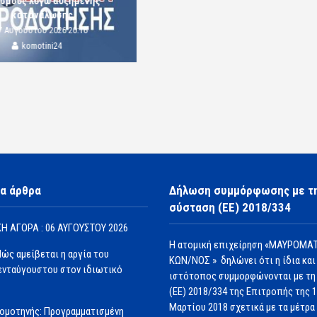
ισμούς λόγω αυξημένης
κατανάλωσης
7 Αυγούστου 2026 20:16
komotini24
α άρθρα
Δήλωση συμμόρφωσης με τ
σύσταση (ΕΕ) 2018/334
Η ΑΓΟΡΑ : 06 ΑΥΓΟΥΣΤΟΥ 2026
Η ατομική επιχείρηση «ΜΑΥΡΟΜΑΤ
Πώς αμείβεται η αργία του
ΚΩΝ/ΝΟΣ » δηλώνει ότι η ίδια και
νταύγουστου στον ιδιωτικό
ιστότοπος συμμορφώνονται με τη
(ΕΕ) 2018/334 της Επιτροπής της 
Μαρτίου 2018 σχετικά με τα μέτρα 
ομοτηνής: Προγραμματισμένη