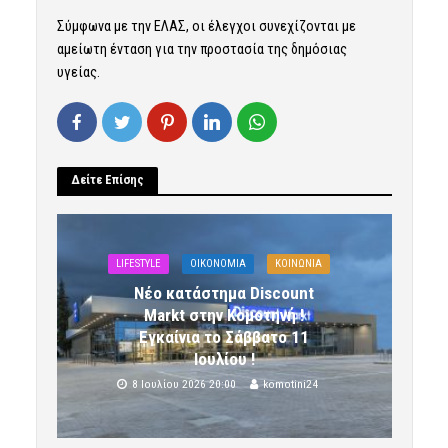
Σύμφωνα με την ΕΛΑΣ, οι έλεγχοι συνεχίζονται με
αμείωτη ένταση για την προστασία της δημόσιας
υγείας.
Δείτε Επίσης
LIFESTYLE
OIKONOMIA
ΚΟΙΝΩΝΙΑ
Νέο κατάστημα Discount
Markt στην Κομοτηνή !
Εγκαίνια το Σάββατο 11
Ιουλίου !
8 Ιουλίου 2026 20:00
komotini24