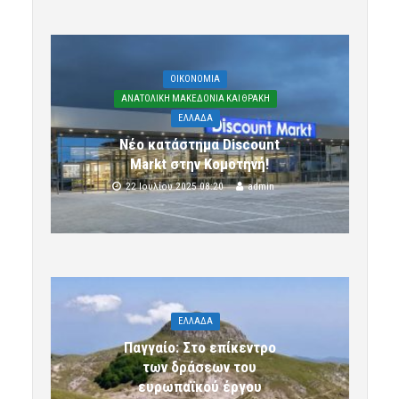
OIKONOMIA
ΑΝΑΤΟΛΙΚΗ ΜΑΚΕΔΟΝΙΑ ΚΑΙ ΘΡΑΚΗ
ΕΛΛΑΔΑ
Νέο κατάστημα Discount
Markt στην Κομοτηνή!
22 Ιουλίου 2025 08:20
admin
ΕΛΛΑΔΑ
Παγγαίο: Στο επίκεντρο
των δράσεων του
ευρωπαϊκού έργου