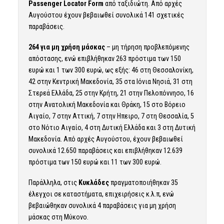
Passenger Locator Form
από ταξιδιώτη. Από αρχές
Αυγούστου έχουν βεβαιωθεί συνολικά 141 σχετικές
παραβάσεις.
264 για μη χρήση μάσκας
– μη τήρηση προβλεπόμενης
απόστασης, ενώ επιβλήθηκαν 263 πρόστιμα των 150
ευρώ και 1 των 300 ευρώ, ως εξής: 46 στη Θεσσαλονίκη,
42 στην Κεντρική Μακεδονία, 35 στα Ιόνια Νησιά, 31 στη
Στερεά Ελλάδα, 25 στην Κρήτη, 21 στην Πελοπόννησο, 16
στην Ανατολική Μακεδονία και Θράκη, 15 στο Βόρειο
Αιγαίο, 7 στην Αττική, 7 στην Ηπειρο, 7 στη Θεσσαλία, 5
στο Νότιο Αιγαίο, 4 στη Δυτική Ελλάδα και 3 στη Δυτική
Μακεδονία. Από αρχές Αυγούστου, έχουν βεβαιωθεί
συνολικά 12.650 παραβάσεις και επιβλήθηκαν 12.639
πρόστιμα των 150 ευρώ και 11 των 300 ευρώ.
Παράλληλα, στις
Κυκλάδες
πραγματοποιήθηκαν 35
έλεγχοι σε καταστήματα, επιχειρήσεις κ.λ.π, ενώ
βεβαιώθηκαν συνολικά 4 παραβάσεις για μη χρήση
μάσκας στη Μύκονο.