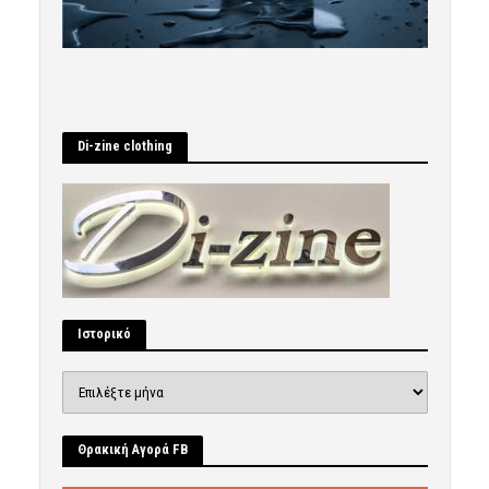
Di-zine clothing
Ιστορικό
Ιστορικό
Θρακική Αγορά FB