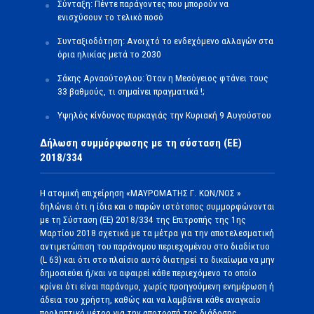
Σύνταξη: Πέντε παράγοντες που μπορούν να
ενισχύσουν το τελικό ποσό
Συνταξιοδότηση: Ανοιχτό το ενδεχόμενο αλλαγών στα
όρια ηλικίας μετά το 2030
Σάκης Αρναούτογλου: Όταν η Μεσόγειος φτάνει τους
33 βαθμούς, τι σημαίνει πραγματικά !;
Υψηλός κίνδυνος πυρκαγιάς την Κυριακή 9 Αυγούστου
Δήλωση συμμόρφωσης με τη σύσταση (ΕΕ)
2018/334
Η ατομική επιχείρηση «ΜΑΥΡΟΜΑΤΗΣ Γ. ΚΩΝ/ΝΟΣ »
δηλώνει ότι η ίδια και ο παρών ιστότοπος συμμορφώνονται
με τη Σύσταση (ΕΕ) 2018/334 της Επιτροπής της 1ης
Μαρτίου 2018 σχετικά με τα μέτρα για την αποτελεσματική
αντιμετώπιση του παράνομου περιεχομένου στο διαδίκτυο
(L 63) και ότι στο πλαίσιο αυτό διατηρεί το δικαίωμα να μην
δημοσιεύει ή/και να αφαιρεί κάθε περιεχόμενο το οποίο
κρίνει ότι είναι παράνομο, χωρίς προηγούμενη ενημέρωση ή
άδεια του χρήστη, καθώς και να λαμβάνει κάθε αναγκαίο
προληπτικό μέτρο για την αποτροπή της διάδοσης