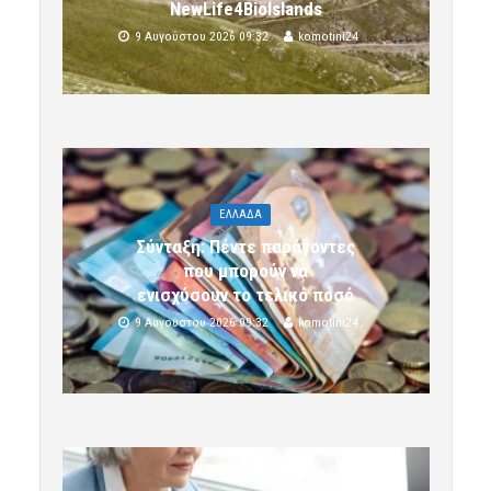
NewLife4BioIslands
9 Αυγούστου 2026 09:32
komotini24
ΕΛΛΑΔΑ
Σύνταξη: Πέντε παράγοντες
που μπορούν να
ενισχύσουν το τελικό ποσό
9 Αυγούστου 2026 09:32
komotini24