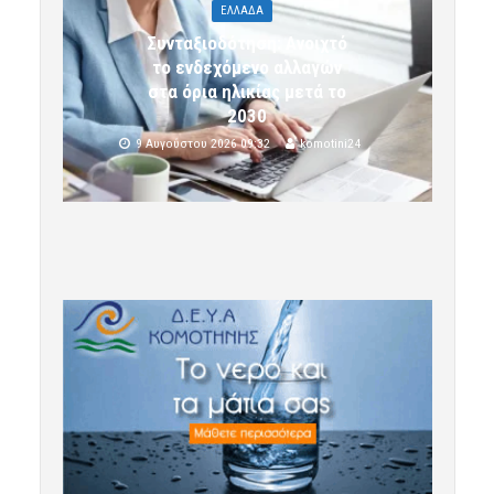
ΕΛΛΑΔΑ
Συνταξιοδότηση: Ανοιχτό
το ενδεχόμενο αλλαγών
στα όρια ηλικίας μετά το
2030
9 Αυγούστου 2026 09:32
komotini24