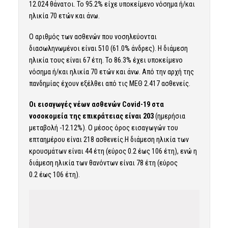
12.024 θάνατοι. Το 95.2% είχε υποκείμενο νόσημα ή/και
ηλικία 70 ετών και άνω.
Ο αριθμός των ασθενών που νοσηλεύονται
διασωληνωμένοι είναι 510 (61.0% άνδρες). Η διάμεση
ηλικία τους είναι 67 έτη. To 86.3% έχει υποκείμενο
νόσημα ή/και ηλικία 70 ετών και άνω. Από την αρχή της
πανδημίας έχουν εξέλθει από τις ΜΕΘ 2.417 ασθενείς.
Οι εισαγωγές νέων ασθενών Covid-19 στα
νοσοκομεία της επικράτειας είναι 203
(ημερήσια
μεταβολή -12.12%). Ο μέσος όρος εισαγωγών του
επταημέρου είναι 218 ασθενείς.Η διάμεση ηλικία των
κρουσμάτων είναι 44 έτη (εύρος 0.2 έως 106 έτη), ενώ η
διάμεση ηλικία των θανόντων είναι 78 έτη (εύρος
0.2 έως 106 έτη).