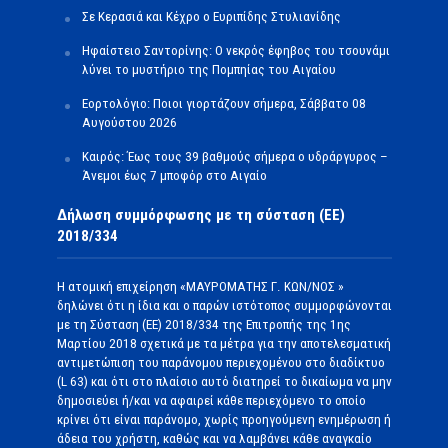
Σε Κερασιά και Κέχρο ο Ευριπίδης Στυλιανίδης
Ηφαίστειο Σαντορίνης: Ο νεκρός έφηβος του τσουνάμι
λύνει το μυστήριο της Πομπηίας του Αιγαίου
Εορτολόγιο: Ποιοι γιορτάζουν σήμερα, Σάββατο 08
Αυγούστου 2026
Καιρός: Έως τους 39 βαθμούς σήμερα ο υδράργυρος –
Άνεμοι έως 7 μποφόρ στο Αιγαίο
Δήλωση συμμόρφωσης με τη σύσταση (ΕΕ)
2018/334
Η ατομική επιχείρηση «ΜΑΥΡΟΜΑΤΗΣ Γ. ΚΩΝ/ΝΟΣ »
δηλώνει ότι η ίδια και ο παρών ιστότοπος συμμορφώνονται
με τη Σύσταση (ΕΕ) 2018/334 της Επιτροπής της 1ης
Μαρτίου 2018 σχετικά με τα μέτρα για την αποτελεσματική
αντιμετώπιση του παράνομου περιεχομένου στο διαδίκτυο
(L 63) και ότι στο πλαίσιο αυτό διατηρεί το δικαίωμα να μην
δημοσιεύει ή/και να αφαιρεί κάθε περιεχόμενο το οποίο
κρίνει ότι είναι παράνομο, χωρίς προηγούμενη ενημέρωση ή
άδεια του χρήστη, καθώς και να λαμβάνει κάθε αναγκαίο