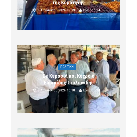
της Κομοτηνής
8 Αυγούστου 2026 10:19
komotini24
ΠΟΛΙΤΙΚΗ
Σε Κερασιά και Κέχρο ο
Ευριπίδης Στυλιανίδης
8 Αυγούστου 2026 10:18
komotini24