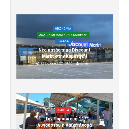
OIKONOMIA
ΑΝΑΤΟΛΙΚΗ ΜΑΚΕΔΟΝΙΑ ΚΑΙ ΘΡΑΚΗ
ΕΛΛΑΔΑ
Νέο κατάστημα Discount
Markt στην Κομοτηνή!
22 Ιουλίου 2025 08:20
admin
ΔΙΑΦΟΡΑ
Την Παρασκευή 14
Αυγούστου η Λαϊκή Αγορά