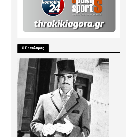
Ο Ποπολάρος