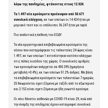
λόγω της πανδημίας, φτάνοντας στους 12.024.
Τα 1.497 νέα κρούσματα προέκυψαν από 50.671
συνολικά ελέγχους
, εκ των οποίων οι 14.424 ήταν με
μοριακό τεστ και οι υπόλοιποι 36.247 ήταν με rapid.
Πιο αναλυτικά η έκθεση του ΕΟΔΥ:
Τα νέα εργαστηριακά επιβεβαιωμένα κρούσματα της
νόσου που καταγράφηκαν τις τελευταίες 24 ώρες είναι
1.497, εκ των οποίων 1 εντοπίστηκαν κατόπιν ελέγχων
στις πύλες εισόδου της χώρας. Ο συνολικός αριθμός
των κρουσμάτων ανέρχεται σε 400.395 (ημερήσια
μεταβολή +0.4%), εκ των οποίων 51.2% άνδρες. Με βάση
τα επιβεβαιωμένα κρούσματα των τελευταίων 7 ημερών,
25 θεωρούνται σχετιζόμενα με ταξίδι από το εξωτερικό
και 2.152 είναι σχετιζόμενα με ήδη γνωστό κρούσμα.
Οι νέοι θάνατοι ασθενών με COVID-19 είναι 29, ενώ από
την έναρξη της επιδημίας έχουν καταγραφεί συνολικά