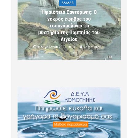
ΕΛΛΑΔΑ
Ηφαίστειο Σαντορίνης: Ο
νεκρός έφηβος του
τσουνάμι λύνει το
μυστήριο της Πομπηίας του
Αιγαίου
8 Αυγούστου 2026 10:17
komotini24