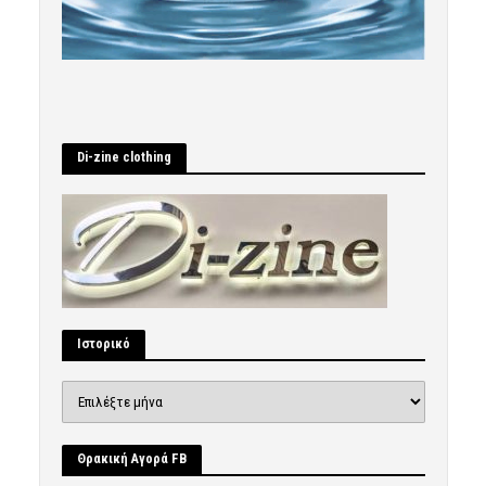
Di-zine clothing
Ιστορικό
Ιστορικό
Θρακική Αγορά FB