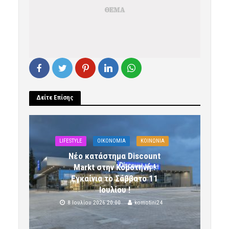
Δείτε Επίσης
LIFESTYLE
OIKONOMIA
ΚΟΙΝΩΝΙΑ
Νέο κατάστημα Discount
Markt στην Κομοτηνή !
Εγκαίνια το Σάββατο 11
Ιουλίου !
8 Ιουλίου 2026 20:00
komotini24