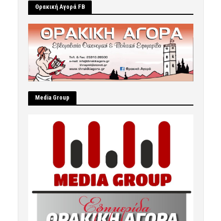
Θρακική Αγορά FB
Μedia Group