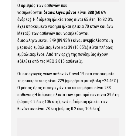
Ο αριθμός των ασθενών που
νοσηλεύονται
διασωληνωμένοι
είναι
388
(60.6%
άνδρες). Η διάμεση ηλικία τους είναι 65 έτη. To 82.0%
έχει υποκείμενο νόσημα ή/και ηλικία 70 ετών και άνω.
Μεταξύ των ασθενών που νοσηλεύονται
διασωληνωμένοι, 349 (89.95%) είναι ανεμβολίαστοι ή
μερικώς εμβολιασμένοι και 39 (10.05%) είναι πλήρως
εμβολιασμένοι. Από την αρχή της πανδημίας έχουν
εξέλθει από τις ΜΕΘ 3.015 ασθενείς.
Οι εισαγωγές νέων ασθενών Covid-19 στα νοσοκομεία
της επικράτειας είναι 229 (ημερήσια μεταβολή +24.46%).
Ο μέσος όρος εισαγωγών του επταημέρου είναι 233
ασθενείς.Η διάμεση ηλικία των κρουσμάτων είναι 39 έτη
(εύρος 0.2 έως 106 έτη), ενώ η διάμεση ηλικία των
θανόντων είναι 78 έτη (εύρος 0.2 έως 106 έτη).