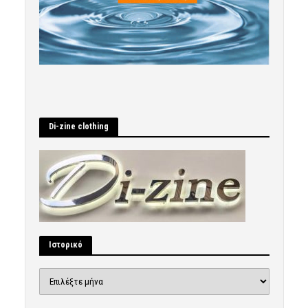
Di-zine clothing
Ιστορικό
Ιστορικό