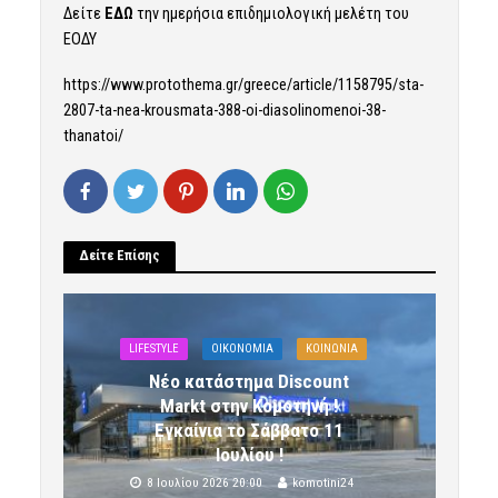
Δείτε
ΕΔΩ
την ημερήσια επιδημιολογική μελέτη του
ΕΟΔΥ
https://www.protothema.gr/greece/article/1158795/sta-
2807-ta-nea-krousmata-388-oi-diasolinomenoi-38-
thanatoi/
Δείτε Επίσης
LIFESTYLE
OIKONOMIA
ΚΟΙΝΩΝΙΑ
Νέο κατάστημα Discount
Markt στην Κομοτηνή !
Εγκαίνια το Σάββατο 11
Ιουλίου !
8 Ιουλίου 2026 20:00
komotini24