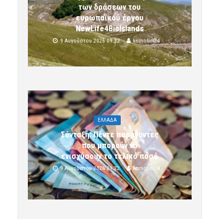
των δράσεων του
ευρωπαϊκού έργου
NewLife4BioIslands
9 Αυγούστου 2026 09:32
komotini24
ΕΛΛΑΔΑ
Σύνταξη: Πέντε παράγοντες
που μπορούν να
ενισχύσουν το τελικό ποσό
9 Αυγούστου 2026 09:32
komotini24