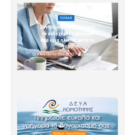
ΕΛΛΑΔΑ
Συνταξιοδότηση: Ανοιχτό
το ενδεχόμενο αλλαγών
στα όρια ηλικίας μετά το
2030
9 Αυγούστου 2026 09:32
komotini24