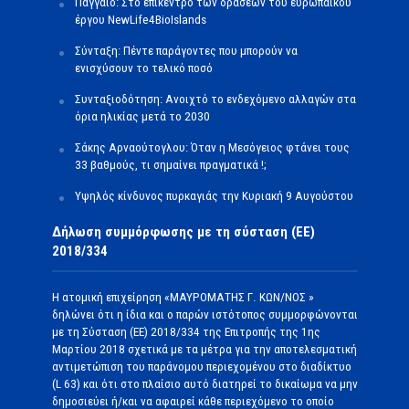
Παγγαίο: Στο επίκεντρο των δράσεων του ευρωπαϊκού
έργου NewLife4BioIslands
Σύνταξη: Πέντε παράγοντες που μπορούν να
ενισχύσουν το τελικό ποσό
Συνταξιοδότηση: Ανοιχτό το ενδεχόμενο αλλαγών στα
όρια ηλικίας μετά το 2030
Σάκης Αρναούτογλου: Όταν η Μεσόγειος φτάνει τους
33 βαθμούς, τι σημαίνει πραγματικά !;
Υψηλός κίνδυνος πυρκαγιάς την Κυριακή 9 Αυγούστου
Δήλωση συμμόρφωσης με τη σύσταση (ΕΕ)
2018/334
Η ατομική επιχείρηση «ΜΑΥΡΟΜΑΤΗΣ Γ. ΚΩΝ/ΝΟΣ »
δηλώνει ότι η ίδια και ο παρών ιστότοπος συμμορφώνονται
με τη Σύσταση (ΕΕ) 2018/334 της Επιτροπής της 1ης
Μαρτίου 2018 σχετικά με τα μέτρα για την αποτελεσματική
αντιμετώπιση του παράνομου περιεχομένου στο διαδίκτυο
(L 63) και ότι στο πλαίσιο αυτό διατηρεί το δικαίωμα να μην
δημοσιεύει ή/και να αφαιρεί κάθε περιεχόμενο το οποίο