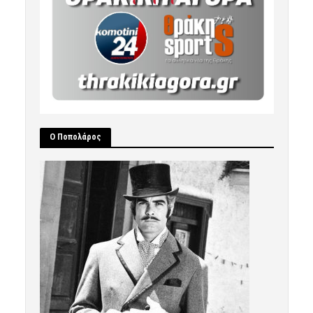
Ο Ποπολάρος