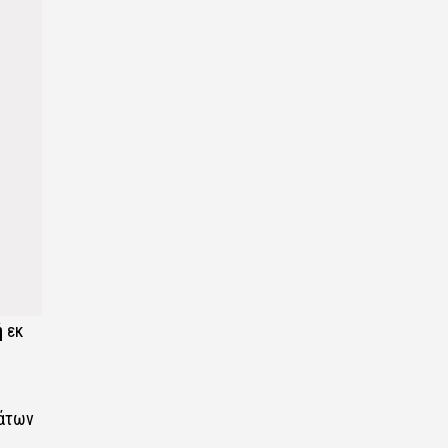
ή
εκ
μάτων