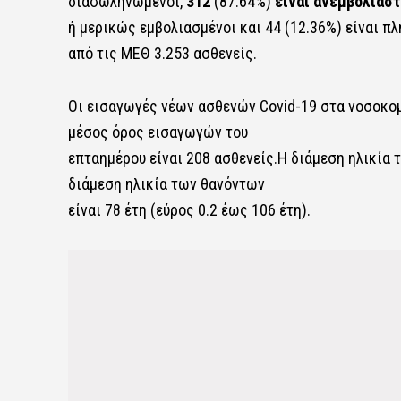
διασωληνωμένοι,
312
(87.64%)
είναι ανεμβολίαστ
ή μερικώς εμβολιασμένοι και 44 (12.36%) είναι π
από τις ΜΕΘ 3.253 ασθενείς.
Οι εισαγωγές νέων ασθενών Covid-19 στα νοσοκομε
μέσος όρος εισαγωγών του
επταημέρου είναι 208 ασθενείς.Η διάμεση ηλικία τ
διάμεση ηλικία των θανόντων
είναι 78 έτη (εύρος 0.2 έως 106 έτη).