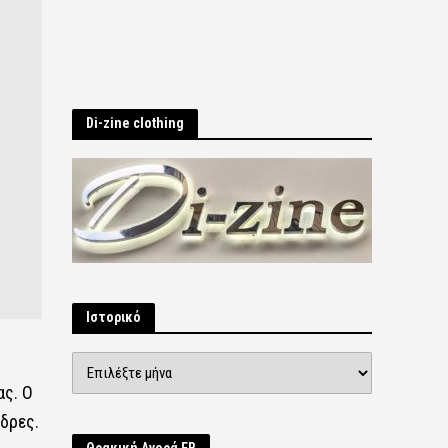
Di-zine clothing
Ιστορικό
Ιστορικό
ας. Ο
δρες.