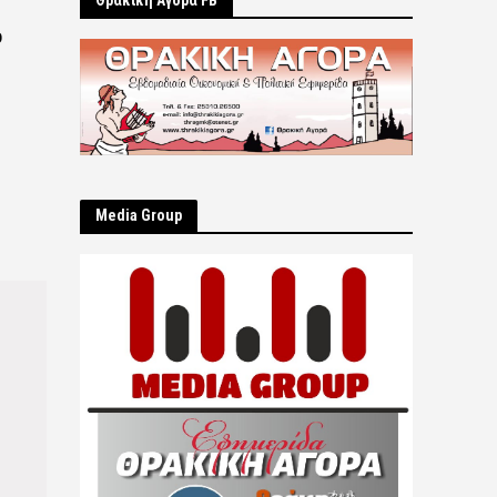
Θρακική Αγορά FB
ο
Μedia Group