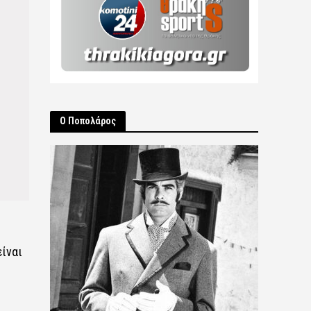
Ο Ποπολάρος
είναι