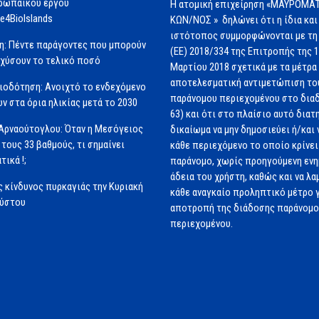
ρωπαϊκού έργου
Η ατομική επιχείρηση «ΜΑΥΡΟΜΑΤ
e4BioIslands
ΚΩΝ/ΝΟΣ » δηλώνει ότι η ίδια και
ιστότοπος συμμορφώνονται με τη
η: Πέντε παράγοντες που μπορούν
(ΕΕ) 2018/334 της Επιτροπής της 
σχύσουν το τελικό ποσό
Μαρτίου 2018 σχετικά με τα μέτρα 
αποτελεσματική αντιμετώπιση το
ιοδότηση: Ανοιχτό το ενδεχόμενο
παράνομου περιεχομένου στο διαδ
ν στα όρια ηλικίας μετά το 2030
63) και ότι στο πλαίσιο αυτό διατ
Αρναούτογλου: Όταν η Μεσόγειος
δικαίωμα να μην δημοσιεύει ή/και 
 τους 33 βαθμούς, τι σημαίνει
κάθε περιεχόμενο το οποίο κρίνει 
τικά !;
παράνομο, χωρίς προηγούμενη εν
άδεια του χρήστη, καθώς και να λα
 κίνδυνος πυρκαγιάς την Κυριακή
κάθε αναγκαίο προληπτικό μέτρο γ
ούστου
αποτροπή της διάδοσης παράνομ
περιεχομένου.