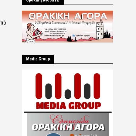
Θρακική Αγορά FB
από
Μedia Group