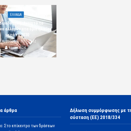
ΕΛΛΑΔΑ
αξιοδότηση: Ανοιχτό το
νο αλλαγών στα όρια ηλικίας
μετά το 2030
9 Αυγούστου 2026 09:32
komotini24
α άρθρα
Δήλωση συμμόρφωσης με τ
σύσταση (ΕΕ) 2018/334
ο: Στο επίκεντρο των δράσεων