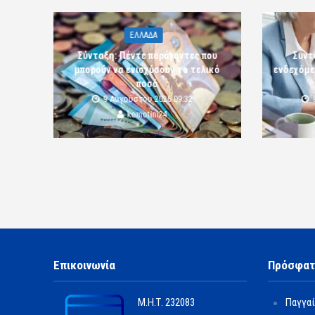
ΕΛΛΑΔΑ
Σύνταξη: Πέντε παράγοντες που
Συντ
μπορούν να ενισχύσουν το τελικό
ενδεχόμε
ποσό
9 Αυγούστου 2026 09:32
komotini24
Επικοινωνία
Πρόσφατ
Μ.Η.Τ.
232083
Παγγαί