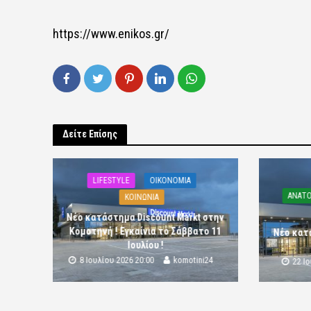
https://www.enikos.gr/
Δείτε Επίσης
LIFESTYLE
OIKONOMIA
ΑΝΑΤΟ
ΚΟΙΝΩΝΙΑ
Νέο κατάστημα Discount Markt στην
Κομοτηνή ! Εγκαίνια το Σάββατο 11
Νέο κατ
Ιουλίου !
8 Ιουλίου 2026 20:00
komotini24
22 Ι