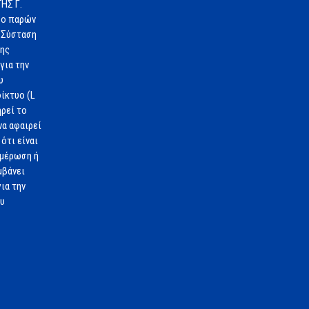
ΗΣ Γ.
 ο παρών
 Σύσταση
1ης
για την
υ
ίκτυο (L
ηρεί το
να αφαιρεί
ότι είναι
ημέρωση ή
μβάνει
ια την
ου