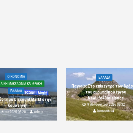
OIKONOMIA
ΕΛΛΑΔΑ
ΛΙΚΗ ΜΑΚΕΔΟΝΙΑ ΚΑΙ ΘΡΑΚΗ
Παγγαίο: Στο επίκεντρο των δρά
ΕΛΛΑΔΑ
του ευρωπαϊκού έργου
NewLife4BioIslands
άστημα Discount Markt στην
9 Αυγούστου 2026 09:32
Κομοτηνή!
komotini24
ουλίου 2025 08:20
admin