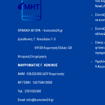
του ευ
NewLif
Σύνταξ
να ενι
Συνταξ
ΘΡΑΚΙΚΗ ΑΓΟΡΑ – komotini24.gr
αλλαγώ
Διεύθυνση: Γ. Νικολάου 1-3
Σάκης 
φτάνει
69100 Κομοτηνή/Ελλάς-GR
πραγμα
Ατομική Επιχείρηση
Υψηλός
ΜΑΥΡΟΜΑΤΗΣ Γ. ΚΩΝ/ΝΟΣ
9 Αυγ
ΑΦΜ : 056326500/ΔOΥ Κομοτηνής
ΑΡ.ΓΕΜΗ : 160754610000
Τηλ.: 2531026500
Email: info@komotini24.gr