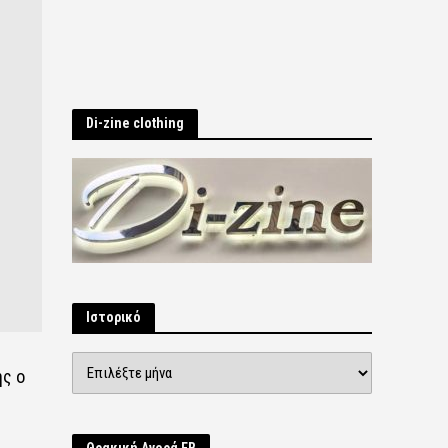
Di-zine clothing
Ιστορικό
Ιστορικό
ής ο