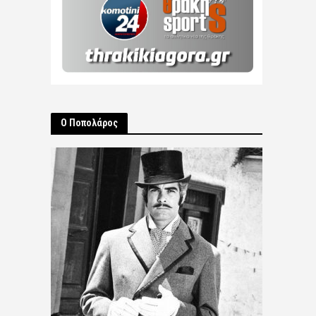
Ο Ποπολάρος