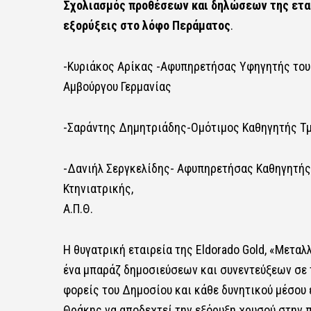
Σχολιασμός προθέσεων και δηλώσεων της εται
εξορύξεις στο λόφο Περάματος
.
-Κυριάκος Αρίκας -Αφυπηρετήσας Υφηγητής του
Αμβούργου Γερμανίας
-Σαράντης Δημητριάδης-Ομότιμος Καθηγητής Τμή
-Δανιήλ Σεργκελίδης- Αφυπηρετήσας Καθηγητής 
Κτηνιατρικής,
Α.Π.Θ.
Η θυγατρική εταιρεία της Eldorado Gold, «Μεταλ
ένα μπαράζ δημοσιεύσεων και συνεντεύξεων σε 
φορείς του Δημοσίου και κάθε δυνητικού μέσου 
Θράκης να αποδεχτεί την εξόρυξη χρυσού στην 