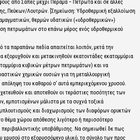
φους από Σάπες μέχρι Πέραμα – Πετρωτά και σε άλλες
μης, Πεύκων/Λουτρών. [Σημείωση: Υδροθερμική εξαλλοίωση
αμαγματικών, θερμών υδατικών («υδροθερμικών»)
ωση πετρωμάτων στο επάνω μέρος ενός υδροθερμικού
 τα παραπάνω πεδία απαιτείται λοιπόν, μετά την
να εξορυχθούν και μετακινηθούν εκατοντάδες εκατομμύρια
ατομμύρια κυβικών μέτρων πετρωμάτων) και να
ραστικών χημικών ουσιών για τη μεταλλουργική
 απόληψη του καθαρού σ’ αυτά εμπεριεχόμενου χρυσού.
ιοχετευθούν και αποτεθούν οι τεράστιες ποσότητες των
ν, εμποτισμένων μάλιστα με τα συχνά τοξικά
 εμπλουτισμούς και διαχωρισμούς των διαφόρων ορυκτών
το θέμα χώρου απόθεσης λιγότερο ή περισσότερο
 περιβαλλοντικής υποβάθμισης. Να σημειωθεί δε πως
υ χρυσού στο εξορυσσόμενο υλικό, το σύνολο των προς