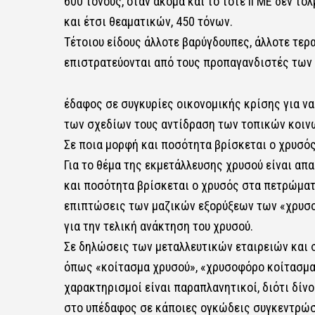
600 τόνους, όταν ακόμα και το τότε ΙΓΜΕ δεν τό
και έτσι θεαματικών, 450 τόνων.
Τέτοιου είδους άλλοτε βαρύγδουπες, άλλοτε τερ
επιστρατεύονται από τους προπαγανδιστές των 
έδαφος σε συγκυρίες οικονομικής κρίσης για να
των σχεδίων τους αντίδραση των τοπικών κοιν
Σε ποια μορφή και ποσότητα βρίσκεται ο χρυσό
Για το θέμα της εκμετάλλευσης χρυσού είναι απ
και ποσότητα βρίσκεται ο χρυσός στα πετρώματα
επιπτώσεις των μαζικών εξορύξεων των «χρυσ
για την τελική ανάκτηση του χρυσού.
Σε δηλώσεις των μεταλλευτικών εταιρειών και 
όπως «κοίτασμα χρυσού», «χρυσοφόρο κοίτασμα»,
χαρακτηρισμοί είναι παραπλανητικοί, διότι δίν
στο υπέδαφος σε κάποιες ογκώδεις συγκεντρώσε