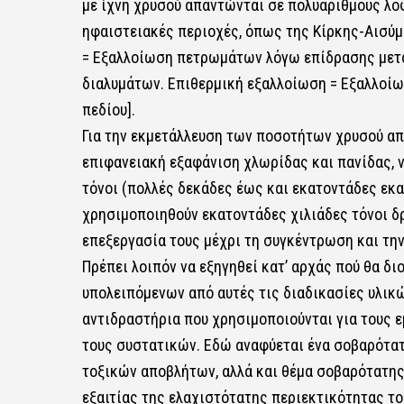
με ίχνη χρυσού απαντώνται σε πολυάριθμους λό
ηφαιστειακές περιοχές, όπως της Κίρκης-Αισύ
= Εξαλλοίωση πετρωμάτων λόγω επίδρασης μετ
διαλυμάτων. Επιθερμική εξαλλοίωση = Eξαλλοί
πεδίου].
Για την εκμετάλλευση των ποσοτήτων χρυσού από
επιφανειακή εξαφάνιση χλωρίδας και πανίδας, 
τόνοι (πολλές δεκάδες έως και εκατοντάδες εκ
χρησιμοποιηθούν εκατοντάδες χιλιάδες τόνοι δ
επεξεργασία τους μέχρι τη συγκέντρωση και την
Πρέπει λοιπόν να εξηγηθεί κατ’ αρχάς πού θα δ
υπολειπόμενων από αυτές τις διαδικασίες υλικώ
αντιδραστήρια που χρησιμοποιούνται για τους
τους συστατικών. Εδώ αναφύεται ένα σοβαρότα
τοξικών αποβλήτων, αλλά και θέμα σοβαρότατης
εξαιτίας της ελαχιστότατης περιεκτικότητας το