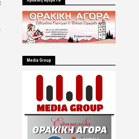
Θρακική Αγορά FB
ς
υ
Μedia Group