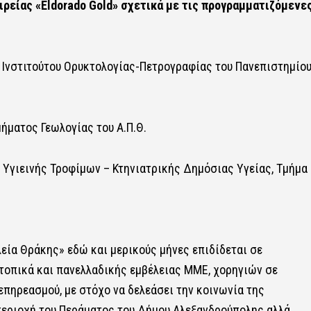
ρείας «Eldorado Gold» σχετικά με τις προγραμματιζόμενε
 Ινστιτούτου Ορυκτολογίας-Πετρογραφίας του Πανεπιστημίο
ματος Γεωλογίας του Α.Π.Θ.
Υγιεινής Τροφίμων – Κτηνιατρικής Δημόσιας Υγείας, Τμήμα
λεία Θράκης» εδώ και μερικούς μήνες επιδίδεται σε
τοπικά και πανελλαδικής εμβέλειας ΜΜΕ, χορηγιών σε
επηρεασμού, με στόχο να δελεάσει την κοινωνία της
περιοχή του Περάματος του Δήμου Αλεξανδρούπολης αλλά