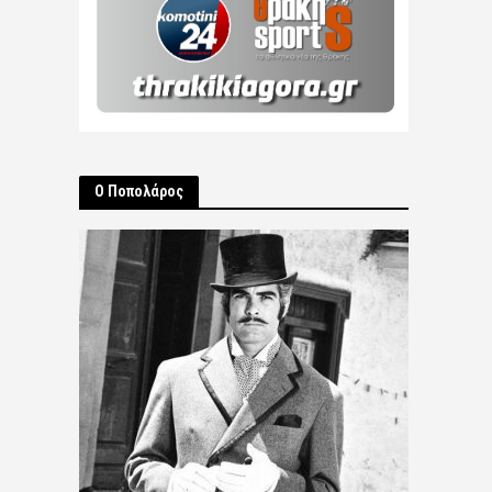
Ο Ποπολάρος