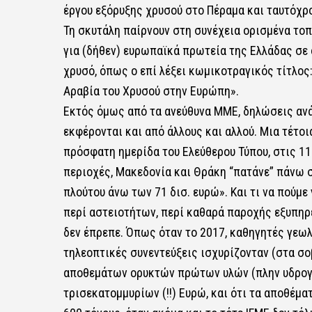
έργου εξόρυξης χρυσού στο Πέραμα και ταυτόχρ
Τη σκυτάλη παίρνουν στη συνέχεια ορισμένα το
για (δήθεν) ευρωπαϊκά πρωτεία της Ελλάδας σε 
χρυσό, όπως ο επί λέξει κωμικοτραγικός τίτλος
Αραβία του Χρυσού στην Ευρώπη».
Εκτός όμως από τα ανεύθυνα ΜΜΕ, δηλώσεις αν
εκφέρονται και από άλλους και αλλού. Μια τέτο
πρόσφατη ημερίδα του Ελεύθερου Τύπου, στις 11 
περιοχές, Μακεδονία και Θράκη “πατάνε” πάνω 
πλούτου άνω των 71 δισ. ευρώ». Και τι να πούμε
περί αστειοτήτων, περί καθαρά παροχής εξυπηρ
δεν έπρεπε. Όπως όταν το 2017, καθηγητές γεωλ
τηλεοπτικές συνεντεύξεις ισχυρίζονταν (στα σ
αποθεμάτων ορυκτών πρώτων υλών (πλην υδρογο
τρισεκατομμυρίων (!!) Ευρώ, και ότι τα αποθέμα