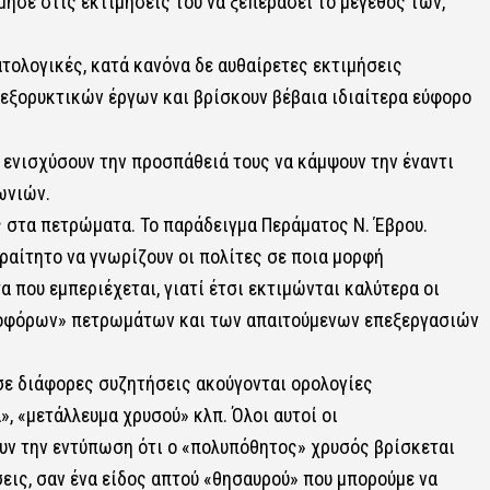
λμησε στις εκτιμήσεις του να ξεπεράσει το μέγεθος των,
ατολογικές, κατά κανόνα δε αυθαίρετες εκτιμήσεις
εξορυκτικών έργων και βρίσκουν βέβαια ιδιαίτερα εύφορο
 ενισχύσουν την προσπάθειά τους να κάμψουν την έναντι
ωνιών.
ς στα πετρώματα. Το παράδειγμα Περάματος Ν. Έβρου.
αραίτητο να γνωρίζουν οι πολίτες σε ποια μορφή
 που εμπεριέχεται, γιατί έτσι εκτιμώνται καλύτερα οι
οφόρων» πετρωμάτων και των απαιτούμενων επεξεργασιών
σε διάφορες συζητήσεις ακούγονται ορολογίες
 «μετάλλευμα χρυσού» κλπ. Όλοι αυτοί οι
ουν την εντύπωση ότι ο «πολυπόθητος» χρυσός βρίσκεται
ις, σαν ένα είδος απτού «θησαυρού» που μπορούμε να