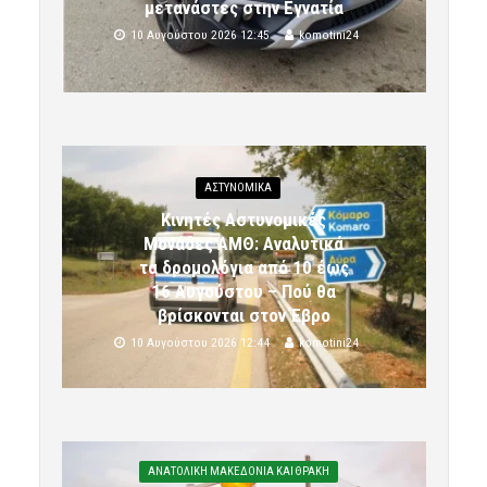
μετανάστες στην Εγνατία
10 Αυγούστου 2026 12:45
komotini24
ΑΣΤΥΝΟΜΙΚΆ
Κινητές Αστυνομικές
Μονάδες ΑΜΘ: Αναλυτικά
τα δρομολόγια από 10 έως
16 Αυγούστου – Πού θα
βρίσκονται στον Έβρο
10 Αυγούστου 2026 12:44
komotini24
ΑΝΑΤΟΛΙΚΗ ΜΑΚΕΔΟΝΙΑ ΚΑΙ ΘΡΑΚΗ