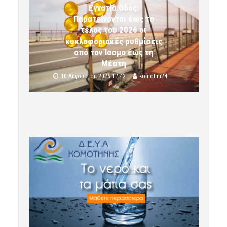
Εγνατία Οδός:
Παρατείνονται έως το
τέλος του 2026 οι
κυκλοφοριακές ρυθμίσεις
από τον Ίασμο έως τη
Μέστη
10 Αυγούστου 2026 12:42
komotini24