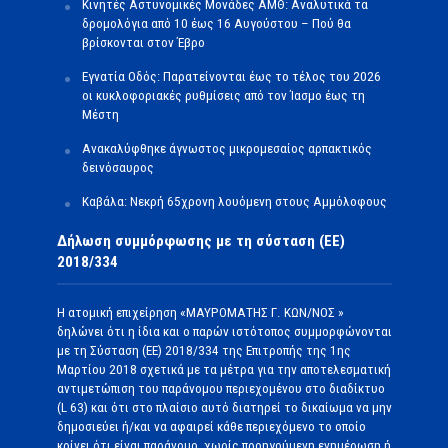
Κινητές Αστυνομικές Μονάδες ΑΜΘ: Αναλυτικά τα
δρομολόγια από 10 έως 16 Αυγούστου – Πού θα
βρίσκονται στον Έβρο
Εγνατία Οδός: Παρατείνονται έως το τέλος του 2026
οι κυκλοφοριακές ρυθμίσεις από τον Ίασμο έως τη
Μέστη
Ανακαλύφθηκε άγνωστος μικρομεσαίος αρπακτικός
δεινόσαυρος
Καβάλα: Νεκρή 65χρονη λουόμενη στους Αμμόλοφους
Δήλωση συμμόρφωσης με τη σύσταση (ΕΕ)
2018/334
Η ατομική επιχείρηση «ΜΑΥΡΟΜΑΤΗΣ Γ. ΚΩΝ/ΝΟΣ »
δηλώνει ότι η ίδια και ο παρών ιστότοπος συμμορφώνονται
με τη Σύσταση (ΕΕ) 2018/334 της Επιτροπής της 1ης
Μαρτίου 2018 σχετικά με τα μέτρα για την αποτελεσματική
αντιμετώπιση του παράνομου περιεχομένου στο διαδίκτυο
(L 63) και ότι στο πλαίσιο αυτό διατηρεί το δικαίωμα να μην
δημοσιεύει ή/και να αφαιρεί κάθε περιεχόμενο το οποίο
κρίνει ότι είναι παράνομο, χωρίς προηγούμενη ενημέρωση ή