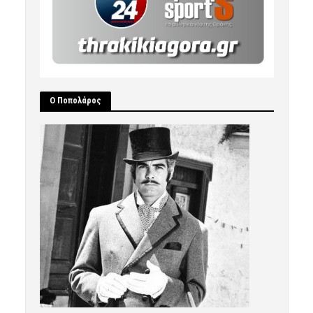
Ο Ποπολάρος