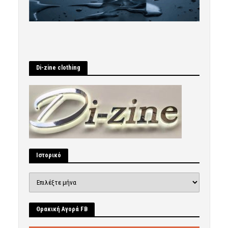
Di-zine clothing
Ιστορικό
Ιστορικό
Θρακική Αγορά FB