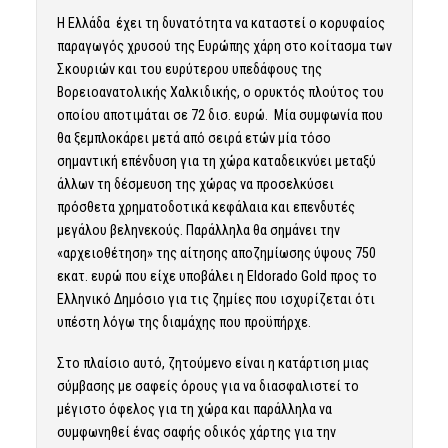
Η Ελλάδα έχει τη δυνατότητα να καταστεί ο κορυφαίος
παραγωγός χρυσού της Ευρώπης χάρη στο κοίτασμα των
Σκουριών και του ευρύτερου υπεδάφους της
Βορειοανατολικής Χαλκιδικής, ο ορυκτός πλούτος του
οποίου αποτιμάται σε 72 δισ. ευρώ. Μία συμφωνία που
θα ξεμπλοκάρει μετά από σειρά ετών μία τόσο
σημαντική επένδυση για τη χώρα καταδεικνύει μεταξύ
άλλων τη δέσμευση της χώρας να προσελκύσει
πρόσθετα χρηματοδοτικά κεφάλαια και επενδυτές
μεγάλου βεληνεκούς. Παράλληλα θα σημάνει την
«αρχειοθέτηση» της αίτησης αποζημίωσης ύψους 750
εκατ. ευρώ που είχε υποβάλει η Eldorado Gold προς το
Ελληνικό Δημόσιο για τις ζημίες που ισχυρίζεται ότι
υπέστη λόγω της διαμάχης που προϋπήρχε.
Στο πλαίσιο αυτό, ζητούμενο είναι η κατάρτιση μιας
σύμβασης με σαφείς όρους για να διασφαλιστεί το
μέγιστο όφελος για τη χώρα και παράλληλα να
συμφωνηθεί ένας σαφής οδικός χάρτης για την