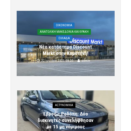
OIKONOMIA
ΑΝΑΤΟΛΙΚΗ ΜΑΚΕΔΟΝΙΑ ΚΑΙ ΘΡΑΚΗ
ΕΛΛΑΔΑ
Νέο κατάστημα Discount
Markt στην Κομοτηνή!
22 Ιουλίου 2025 08:20
admin
ΑΣΤΥΝΟΜΙΚΆ
Έβρος – Ροδόπη: Δύο
διακινητές συνελήφθησαν
με 15 μη νόμιμους