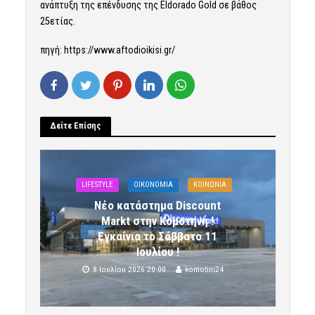
ανάπτυξη της επένδυσης της Eldorado Gold σε βάθος
25ετίας.
πηγή: https://www.aftodioikisi.gr/
Δείτε Επίσης
LIFESTYLE
OIKONOMIA
ΚΟΙΝΩΝΙΑ
Νέο κατάστημα Discount
Markt στην Κομοτηνή !
Εγκαίνια το Σάββατο 11
Ιουλίου !
8 Ιουλίου 2026 20:00
komotini24