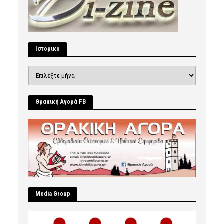
Ιστορικό
Ιστορικό
Θρακική Αγορά FB
Μedia Group