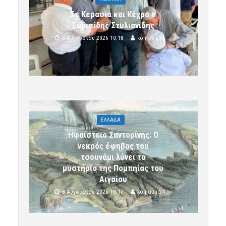
Σε Κερασιά και Κέχρο ο
Ευριπίδης Στυλιανίδης
8 Αυγούστου 2026 10:18
komotini24
ΕΛΛΑΔΑ
Ηφαίστειο Σαντορίνης: Ο
νεκρός έφηβος του
τσουνάμι λύνει το
μυστήριο της Πομπηίας του
Αιγαίου
8 Αυγούστου 2026 10:17
komotini24