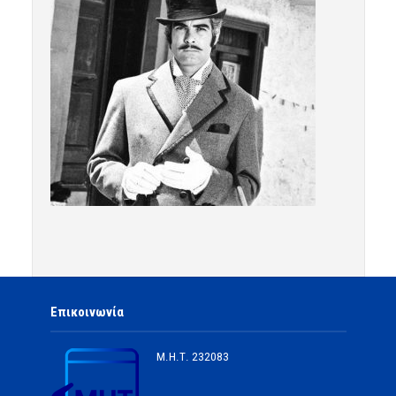
Επικοινωνία
Μ.Η.Τ.
232083