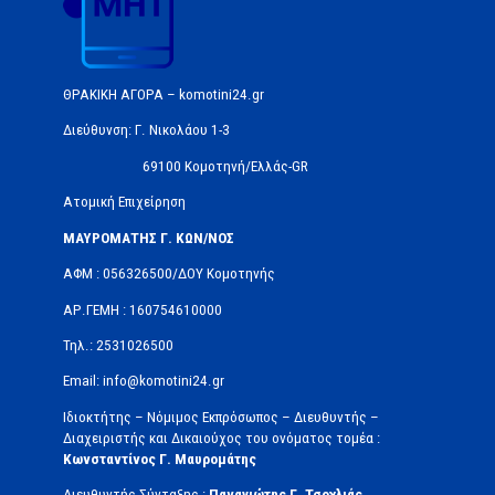
ΘΡΑΚΙΚΗ ΑΓΟΡΑ – komotini24.gr
Διεύθυνση: Γ. Νικολάου 1-3
69100 Κομοτηνή/Ελλάς-GR
Ατομική Επιχείρηση
ΜΑΥΡΟΜΑΤΗΣ Γ. ΚΩΝ/ΝΟΣ
ΑΦΜ : 056326500/ΔOΥ Κομοτηνής
ΑΡ.ΓΕΜΗ : 160754610000
Τηλ.: 2531026500
Email: info@komotini24.gr
Ιδιοκτήτης – Νόμιμος Εκπρόσωπος – Διευθυντής –
Διαχειριστής και Δικαιούχος του ονόματος τομέα :
Κωνσταντίνος Γ. Μαυρομάτης
Διευθυντής Σύνταξης :
Παναγιώτης Γ. Τσοχλιάς