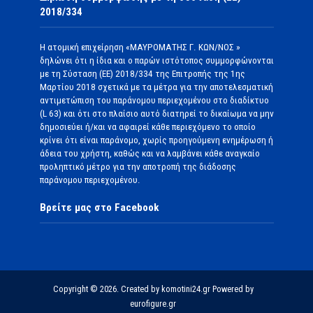
2018/334
Η ατομική επιχείρηση «ΜΑΥΡΟΜΑΤΗΣ Γ. ΚΩΝ/ΝΟΣ »
δηλώνει ότι η ίδια και ο παρών ιστότοπος συμμορφώνονται
με τη Σύσταση (ΕΕ) 2018/334 της Επιτροπής της 1ης
Μαρτίου 2018 σχετικά με τα μέτρα για την αποτελεσματική
αντιμετώπιση του παράνομου περιεχομένου στο διαδίκτυο
(L 63) και ότι στο πλαίσιο αυτό διατηρεί το δικαίωμα να μην
δημοσιεύει ή/και να αφαιρεί κάθε περιεχόμενο το οποίο
κρίνει ότι είναι παράνομο, χωρίς προηγούμενη ενημέρωση ή
άδεια του χρήστη, καθώς και να λαμβάνει κάθε αναγκαίο
προληπτικό μέτρο για την αποτροπή της διάδοσης
παράνομου περιεχομένου.
Βρείτε μας στο Facebook
Copyright © 2026. Created by komotini24.gr Powered by
eurofigure.gr