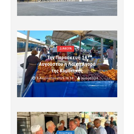
ΔΙΑΦΟΡΑ
Την Παρασκευή 14
Αυγούστου η Λαϊκή Αγορά
της Κομοτηνής
8 Αυγούστου 2026 10:19
komotini24
ΠΟΛΙΤΙΚΗ