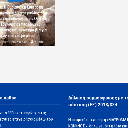
Λ: Η Ευρωπαϊκή Επιτροπή
αιώνει τις καταγγελίες του
α τις ευθύνες της ελληνικής
έρνησης σε πληρωμές,
ώσεις και ανωτέρα βία για
τους κτηνοτρόφους.
ούστου 2026 09:32
admin
α άρθρα
Δήλωση συμμόρφωσης με τ
σύσταση (ΕΕ) 2018/334
νεια 330 εκατ. ευρώ για τις
εσαίες επιχειρήσεις μέσω του
Η ατομική επιχείρηση «ΜΑΥΡΟΜΑΤ
Ι
ΚΩΝ/ΝΟΣ » δηλώνει ότι η ίδια και