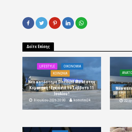
Δείτε Επίσης
LIFESTYLE
OIKONOMIA
ΑΝΑΤΟ
ΚΟΙΝΩΝΙΑ
Νέο κατάστημα Discount Markt στην
Κομοτηνή ! Εγκαίνια το Σάββατο 11
Νέο κατ
Ιουλίου !
8 Ιουλίου 2026 20:00
komotini24
22 Ι