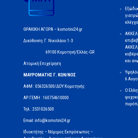
Εξώδι
γιατρώ
ελέγχο
ΘΡΑΚΙΚΗ ΑΓΟΡΑ – komotini24.gr
ΑΚΚΕΛ
επιβεβ
Διεύθυνση: Γ. Νικολάου 1-3
ΑΚΚΕΛ 
69100 Κομοτηνή/Ελλάς-GR
κυβέρν
και αν
Ατομική Επιχείρηση
Υψηλός
ΜΑΥΡΟΜΑΤΗΣ Γ. ΚΩΝ/ΝΟΣ
6 Αυγ
ΑΦΜ : 056326500/ΔOΥ Κομοτηνής
Ο Ελλη
ψυχοκο
ΑΡ.ΓΕΜΗ : 160754610000
πυρόπλ
Τηλ.: 2531026500
Email: info@komotini24.gr
Ιδιοκτήτης – Νόμιμος Εκπρόσωπος –