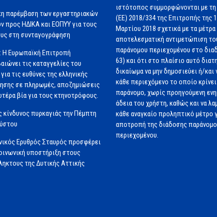
ιστότοπος συμμορφώνονται με τη
κη παρέμβαση των εργαστηριακών
(ΕΕ) 2018/334 της Επιτροπής της 
ν προς ΗΔΙΚΑ και ΕΟΠΥΥ για τους
Μαρτίου 2018 σχετικά με τα μέτρα 
υς στη συνταγογράφηση
αποτελεσματική αντιμετώπιση το
παράνομου περιεχομένου στο διαδ
: Η Ευρωπαϊκή Επιτροπή
63) και ότι στο πλαίσιο αυτό διατ
αιώνει τις καταγγελίες του
δικαίωμα να μην δημοσιεύει ή/και 
για τις ευθύνες της ελληνικής
κάθε περιεχόμενο το οποίο κρίνει 
ησης σε πληρωμές, αποζημιώσεις
παράνομο, χωρίς προηγούμενη εν
ωτέρα βία για τους κτηνοτρόφους.
άδεια του χρήστη, καθώς και να λα
 κίνδυνος πυρκαγιάς την Πέμπτη
κάθε αναγκαίο προληπτικό μέτρο γ
ούστου
αποτροπή της διάδοσης παράνομ
περιεχομένου.
νικός Ερυθρός Σταυρός προσφέρει
ινωνική υποστήριξη στους
ηκτους της Δυτικής Αττικής