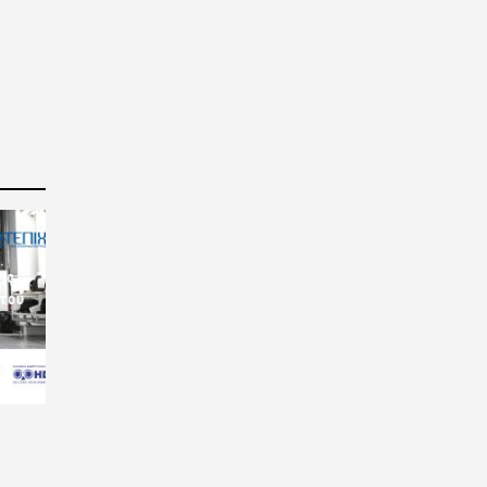
ις
 του