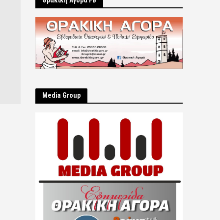
Θρακική Αγορά FB
Μedia Group