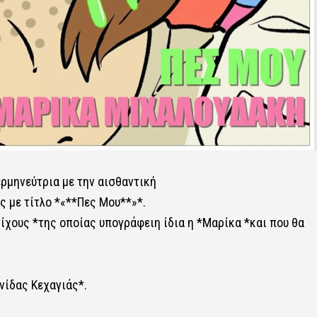
ρμηνεύτρια με την αισθαντική
ς με τίτλο *«**Πες Μου**»*.
τίχους *της οποίας υπογράφειη ίδια η *Μαρίκα *και που θα
νίδας Κεχαγιάς*.