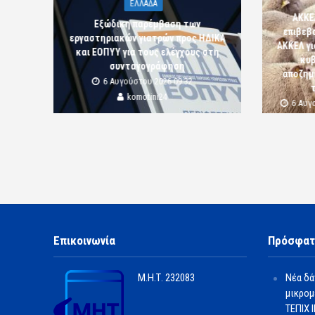
ΕΛΛΑΔΑ
ΑΚΚΕ
Εξώδικη παρέμβαση των
επιβεβ
εργαστηριακών γιατρών προς ΗΔΙΚΑ
ΑΚΚΕΛ γι
και ΕΟΠΥΥ για τους ελέγχους στη
κυβ
συνταγογράφηση
αποζημι
6 Αυγούστου 2026 09:32
komotini24
6 Αυγ
Επικοινωνία
Πρόσφατ
Μ.Η.Τ.
232083
Νέα δά
μικρομ
ΤΕΠΙΧ ΙΙ