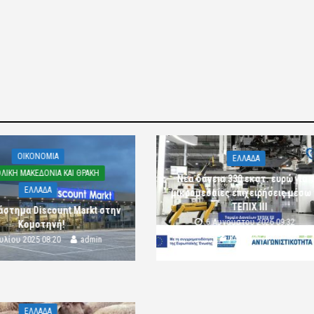
OIKONOMIA
ΕΛΛΑΔΑ
ΛΙΚΗ ΜΑΚΕΔΟΝΙΑ ΚΑΙ ΘΡΑΚΗ
Νέα δάνεια 330 εκατ. ευρώ για τ
ΕΛΛΑΔΑ
μικρομεσαίες επιχειρήσεις μέσω
ΤΕΠΙΧ ΙΙΙ
άστημα Discount Markt στην
6 Αυγούστου 2026 09:32
Κομοτηνή!
komotini24
ουλίου 2025 08:20
admin
ΕΛΛΑΔΑ