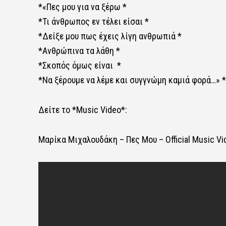
*«Πες μου για να ξέρω *
*Τι άνθρωπος εν τέλει είσαι *
*Δείξε μου πως έχεις λίγη ανθρωπιά *
*Ανθρώπινα τα λάθη *
*Σκοπός όμως είναι *
*Να ξέρουμε να λέμε και συγγνώμη καμιά φορά…» *
Δείτε το *Music Video*:
Μαρίκα Μιχαλουδάκη – Πες Μου – Official Music Vi