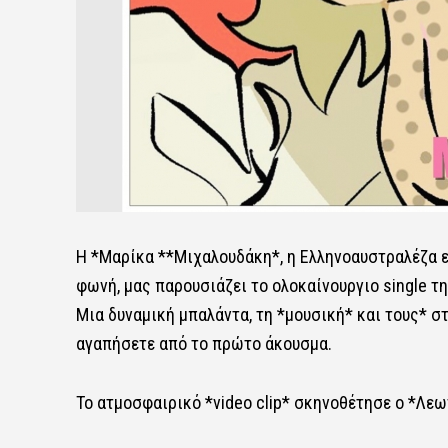
Η *Μαρίκα **Μιχαλουδάκη*, η Ελληνοαυστραλέζα ε
φωνή, μας παρουσιάζει το ολοκαίνουργιο single τη
Μια δυναμική μπαλάντα, τη *μουσική* και τους* σ
αγαπήσετε από το πρώτο άκουσμα.
Το ατμοσφαιρικό *video clip* σκηνοθέτησε ο *Λεω