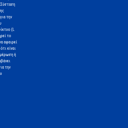
 Σύσταση
1ης
για την
υ
ίκτυο (L
ηρεί το
να αφαιρεί
ότι είναι
ημέρωση ή
μβάνει
ια την
ου