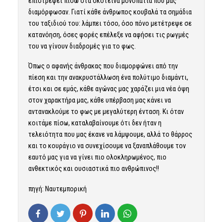
επιστρέψει πίσω στα σκοτεινά μονοπάτια που μας
διαμόρφωσαν. Γιατί κάθε άνθρωπος κουβαλά τα σημάδια
του ταξιδιού του: λάμπει τόσο, όσο πόνο μετέτρεψε σε
κατανόηση, όσες φορές επέλεξε να αφήσει τις ρωγμές
του να γίνουν διαδρομές για το φως.
Όπως ο αφανής άνθρακας που διαμορφώνει από την
πίεση και την ανακρυστάλλωση ένα πολύτιμο διαμάντι,
έτσι και σε εμάς, κάθε αγώνας μας χαράζει μια νέα όψη
στον χαρακτήρα μας, κάθε υπέρβαση μας κάνει να
αντανακλούμε το φως με μεγαλύτερη ένταση. Κι όταν
κοιτάμε πίσω, καταλαβαίνουμε ότι δεν ήταν η
τελειότητα που μας έκανε να λάμψουμε, αλλά το θάρρος
και το κουράγιο να συνεχίσουμε να ξαναπλάθουμε τον
εαυτό μας για να γίνει πιο ολοκληρωμένος, πιο
ανθεκτικός και ουσιαστικά πιο ανθρώπινος!!
πηγή: Ναυτεμπορική