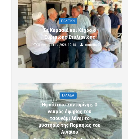
ΠΟΛΙΤΙΚΗ
Σε Κερασιά και Κέχρο ο
Ευριπίδης Στυλιανίδης
8 Αυγούστου 2026 10:18
komotini24
ΕΛΛΑΔΑ
Ηφαίστειο Σαντορίνης: Ο
νεκρός έφηβος του
τσουνάμι λύνει το
μυστήριο της Πομπηίας του
Αιγαίου