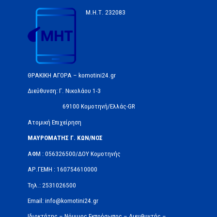
Μ.Η.Τ.
232083
ΘΡΑΚΙΚΗ ΑΓΟΡΑ – komotini24.gr
Διεύθυνση: Γ. Νικολάου 1-3
69100 Κομοτηνή/Ελλάς-GR
Ατομική Επιχείρηση
ΜΑΥΡΟΜΑΤΗΣ Γ. ΚΩΝ/ΝΟΣ
ΑΦΜ : 056326500/ΔOΥ Κομοτηνής
ΑΡ.ΓΕΜΗ : 160754610000
Τηλ.: 2531026500
Email: info@komotini24.gr
Ιδιοκτήτης – Νόμιμος Εκπρόσωπος – Διευθυντής –