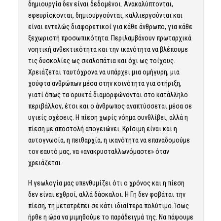
δημιουργία δεν είναι δεδομένοι. Ανακαλύπτονται,
εφευρίσκονται, δημιουργούνται, καλλιεργούνται και
είναι εντελώς διαφορετικοί για κάθε άνθρωπο, για κάθε
ξεχωριστή προσωπικότητα. Περιλαμβάνουν πρωταρχικά
νοητική ανθεκτικότητα και την ικανότητα να βλέπουμε
τις δυσκολίες ως σκαλοπάτια και όχι ως τοίχους.
Χρειάζεται ταυτόχρονα να υπάρχει μια ομήγυρη, μια
χούφτα ανθρώπων μέσα στην κοινότητα για στήριξη,
γιατί όπως τα ορυκτά διαμορφώνονται στο κατάλληλο
περιβάλλον, έτσι και ο άνθρωπος αναπτύσσεται μέσα σε
υγιείς σχέσεις. Η πίεση χωρίς νόημα συνθλίβει, αλλά η
πίεση με αποστολή απογειώνει. Κρίσιμη είναι και η
αυτογνωσία, η πειθαρχία, η ικανότητα να επαναδομούμε
τον εαυτό μας, να «ανακρυσταλλωνόμαστε» όταν
χρειάζεται.
Η γεωλογία μας υπενθυμίζει ότι ο χρόνος και η πίεση
δεν είναι εχθροί, αλλά δάσκαλοι. Η Γη δεν φοβάται την
πίεση, τη μετατρέπει σε κάτι ιδιαίτερα πολύτιμο. Ίσως
ήρθε η ώρα να μιμηθούμε το παράδειγμά της. Να πάψουμε