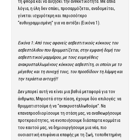
τη φθορά και να αυξήσει την ανθεκτικότητα. Με απλά
λόγια, η ύλη δεν σπάει, προσαρμόζεται, αναδομείται,
γίνεται ισχυρότερη και περισσότερο
“ευθυγραμμισμένη” για να αντέξει (Εικόνα 1).
Εικόνα 1: Από τους αφανείς ασβεστιτικούς κόκκους του
ασβεστόλιθου που θρυμματίζεται, στην εμφανή δομή του
ασβεστιτικού μαρμάρου, με τους ευμεγέθεις
ανακρυσταλλωμένους κόκκους ασβεστίτη, οι οποίοι με το
μέγεθος και τη συνοχή τους, του προσδίδουν τη λάμψη και
την τεράστια αντοχή!!
Δεν μπορεί αυτή να είναι μια βαθιά μεταφορά για τον
άνθρωπο; Μπροστά στην πίεση, έχουμε δύο επιλογές: να
θρυμματιστούμε ή να “ανακρυσταλλωθούμε”. Να
επαναπροσδιορίσουμε τη στάση μας, να αναθεωρήσουμε
προτεραιότητες, να ενοποιήσουμε διάσπαρτα κομμάτια
του εαυτού μας, να δημιουργήσουμε μια νέα, πιο
ουσιαστική επιφάνεια επαφής με τη ζωή, τοποθετημένη