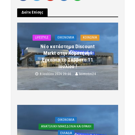
Δείτε Επίσης
LIFESTYLE
OIKONOMIA
ΚΟΙΝΩΝΙΑ
Νέο κατάστημα Discount
Markt στην Κομοτηνή !
Εγκαίνια το Σάββατο 11
Ιουλίου !
8 Ιουλίου 2026 20:00
komotini24
OIKONOMIA
ΑΝΑΤΟΛΙΚΗ ΜΑΚΕΔΟΝΙΑ ΚΑΙ ΘΡΑΚΗ
ΕΛΛΑΔΑ