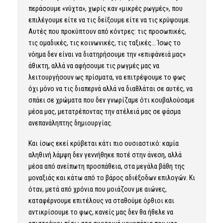
περάσουμε «νύχτα», χωρίς καν «μικρές ρωγμές», που
επιλέγουμε είτε να τις δείξουμε είτε να τις κρύψουμε.
Αυτές που προκύπτουν από κόντρες: τις προσωπικές,
τις ομαδικές, τις κοινωνικές, τις ταξικές… Ίσως το
νόημα δεν είναι να διατηρήσουμε την «επιφάνειά μας»
άθικτη, αλλά να αφήσουμε τις ρωγμές μας να
λειτουργήσουν ως πρίσματα, να επιτρέψουμε το φως
όχι μόνο να τις διαπερνά αλλά να διαθλάται σε αυτές, να
σπάει σε χρώματα που δεν γνωρίζαμε ότι κουβαλούσαμε
μέσα μας, μετατρέποντας την ατέλειά μας σε φάσμα
ανεπανάληπτης δημιουργίας.
Και ίσως εκεί κρύβεται κάτι πιο ουσιαστικό: καμία
αληθινή λάμψη δεν γεννήθηκε ποτέ στην άνεση, αλλά
μέσα από ανείπωτη προσπάθεια, στα μεγάλα βάθη της
μοναξιάς και κάτω από το βάρος αδιέξοδων επιλογών. Κι
όταν, μετά από χρόνια που μοιάζουν με αιώνες,
καταφέρνουμε επιτέλους να σταθούμε όρθιοι και
αντικρίσουμε το φως, κανείς μας δεν θα ήθελε να