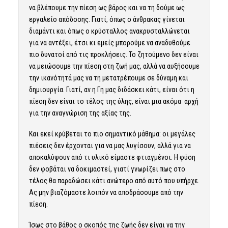
να βλέπουμε την πίεση ως βάρος και να τη δούμε ως
εργαλείο απόδοσης. Γιατί, όπως ο άνθρακας γίνεται
διαμάντι και όπως ο κρύσταλλος ανακρυσταλλώνεται
για να αντέξει, έτσι κι εμείς μπορούμε να αναδυθούμε
πιο δυνατοί από τις προκλήσεις. Το ζητούμενο δεν είναι
να μειώσουμε την πίεση στη ζωή μας, αλλά να αυξήσουμε
την ικανότητά μας να τη μετατρέπουμε σε δύναμη και
δημιουργία. Γιατί, αν η Γη μας διδάσκει κάτι, είναι ότι η
πίεση δεν είναι το τέλος της ύλης, είναι μια ακόμα αρχή
για την αναγνώριση της αξίας της.
Και εκεί κρύβεται το πιο σημαντικό μάθημα: οι μεγάλες
πιέσεις δεν έρχονται για να μας λυγίσουν, αλλά για να
αποκαλύψουν από τι υλικό είμαστε φτιαγμένοι. Η φύση
δεν φοβάται να δοκιμαστεί, γιατί γνωρίζει πως στο
τέλος θα παραδώσει κάτι ανώτερο από αυτό που υπήρχε.
Ας μην βιαζόμαστε λοιπόν να αποδράσουμε από την
πίεση.
Ίσως στο βάθος ο σκοπός της ζωής δεν είναι να την