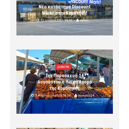
Νέο κατάστημα Discount
Markt στην Κομοτηνή!
22 Ιουλίου 2025 08:20
admin
ΔΙΑΦΟΡΑ
Την Παρασκευή 14
Αυγούστου η Λαϊκή Αγορά
της Κομοτηνής
8 Αυγούστου 2026 10:19
komotini24