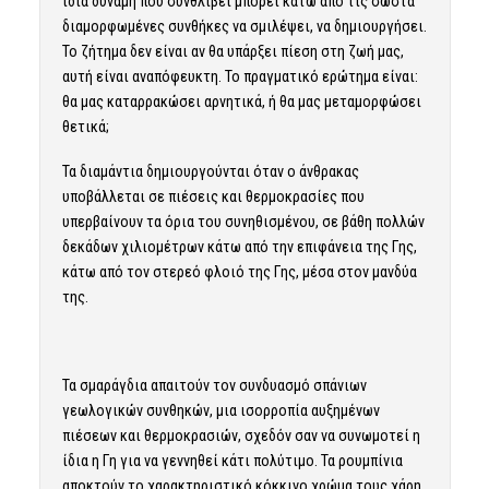
ίδια δύναμη που συνθλίβει μπορεί κάτω από τις σωστά
διαμορφωμένες συνθήκες να σμιλέψει, να δημιουργήσει.
Το ζήτημα δεν είναι αν θα υπάρξει πίεση στη ζωή μας,
αυτή είναι αναπόφευκτη. Το πραγματικό ερώτημα είναι:
θα μας καταρρακώσει αρνητικά, ή θα μας μεταμορφώσει
θετικά;
Τα διαμάντια δημιουργούνται όταν ο άνθρακας
υποβάλλεται σε πιέσεις και θερμοκρασίες που
υπερβαίνουν τα όρια του συνηθισμένου, σε βάθη πολλών
δεκάδων χιλιομέτρων κάτω από την επιφάνεια της Γης,
κάτω από τον στερεό φλοιό της Γης, μέσα στον μανδύα
της.
Τα σμαράγδια απαιτούν τον συνδυασμό σπάνιων
γεωλογικών συνθηκών, μια ισορροπία αυξημένων
πιέσεων και θερμοκρασιών, σχεδόν σαν να συνωμοτεί η
ίδια η Γη για να γεννηθεί κάτι πολύτιμο. Τα ρουμπίνια
αποκτούν το χαρακτηριστικό κόκκινο χρώμα τους χάρη