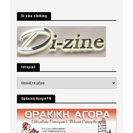
Di-zine clothing
Ιστορικό
Ιστορικό
Θρακική Αγορά FB