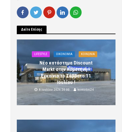
Δείτε Επίσης
LIFESTYLE
OIKONOMIA
ΚΟΙΝΩΝΙΑ
Νέο κατάστημα Discount
Markt στην Κομοτηνή !
Εγκαίνια το Σάββατο 11
Ιουλίου !
8 Ιουλίου 2026 20:00
komotini24