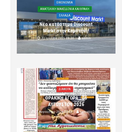
OIKONOMIA
ΑΝΑΤΟΛΙΚΗ ΜΑΚΕΔΟΝΙΑ ΚΑΙ ΘΡΑΚΗ
ΕΛΛΑΔΑ
Νέο κατάστημα Discount
Markt στην Κομοτηνή!
22 Ιουλίου 2025 08:20
admin
ΔΙΑΦΟΡΑ
ΘΡΑΚΙΚΗ ΑΓΟΡΑ : 06
ΑΥΓΟΥΣΤΟΥ 2026
7 Αυγούστου 2026 20:24
komotini24