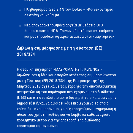
Πληθωρισμός: Στο 3,4% τον Ιούλιο – «Καίνε» οι τιμές
σε στέγη και καύσιμα
Νέα αποχαρακτηρισμένα αρχεία με θεάσεις UFO
δημοσίευσαν οι ΗΠΑ: Τριγωνικά ιπτάμενα αντικείμενα
και μυστηριώδεις σφαίρες ανάμεσα στις «μαρτυρίες»
Δήλωση συμμόρφωσης με τη σύσταση (ΕΕ)
2018/334
Η ατομική επιχείρηση «ΜΑΥΡΟΜΑΤΗΣ Γ. ΚΩΝ/ΝΟΣ »
δηλώνει ότι η ίδια και ο παρών ιστότοπος συμμορφώνονται
με τη Σύσταση (ΕΕ) 2018/334 της Επιτροπής της 1ης
Μαρτίου 2018 σχετικά με τα μέτρα για την αποτελεσματική
αντιμετώπιση του παράνομου περιεχομένου στο διαδίκτυο
(L 63) και ότι στο πλαίσιο αυτό διατηρεί το δικαίωμα να μην
δημοσιεύει ή/και να αφαιρεί κάθε περιεχόμενο το οποίο
κρίνει ότι είναι παράνομο, χωρίς προηγούμενη ενημέρωση ή
άδεια του χρήστη, καθώς και να λαμβάνει κάθε αναγκαίο
προληπτικό μέτρο για την αποτροπή της διάδοσης
παράνομου περιεχομένου.