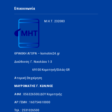
Επικοινωνία
Μ.Η.Τ.
232083
ΘΡΑΚΙΚΗ ΑΓΟΡΑ – komotini24.gr
Διεύθυνση: Γ. Νικολάου 1-3
69100 Κομοτηνή/Ελλάς-GR
Ατομική Επιχείρηση
ΜΑΥΡΟΜΑΤΗΣ Γ. ΚΩΝ/ΝΟΣ
ΑΦΜ : 056326500/ΔOΥ Κομοτηνής
ΑΡ.ΓΕΜΗ : 160754610000
Τηλ.: 2531026500