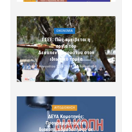
OIKONOMIA
ΓΣΕΕ: Πώς αμείβεται η
αργία του
Δεκαπενταύγουστου στον
ιδιωτικό τομέα
7 Αυγούστου 2026 20:18
komotini24
ΑΥΤΟΔΙΟΙΚΗΣΗ
ΔΕΥΑ Κομοτηνής:
Προγραμματισμένη
διακοπή υδροδότησης σε