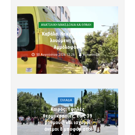
ΑΝΑΤΟΛΙΚΗ ΜΑΚΕΔΟΝΙΑ ΚΑΙ ΘΡΑΚΗ
Καβάλα: Νεκρή 65χρονη
λουόμενη στους
Αμμόλοφους
10 Αυγούστου 2026 12:26
komotini24
ΕΛΛΑΔΑ
Καιρός: Υψηλές
θερμοκρασίες, έως 39
βαθμούς, και ισχυροί
άνεμοι 8 μποφόρ στο