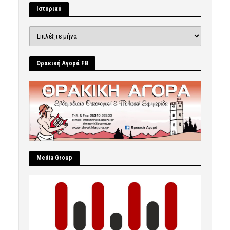
Ιστορικό
Ιστορικό
Θρακική Αγορά FB
Μedia Group