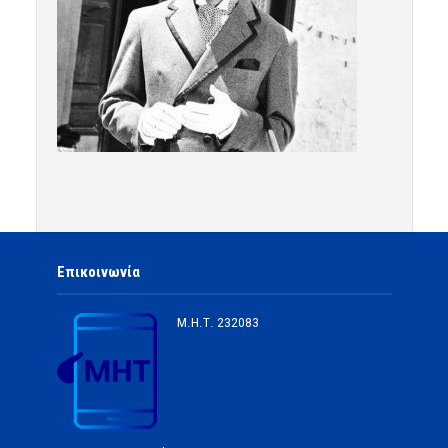
Επικοινωνία
Μ.Η.Τ.
232083