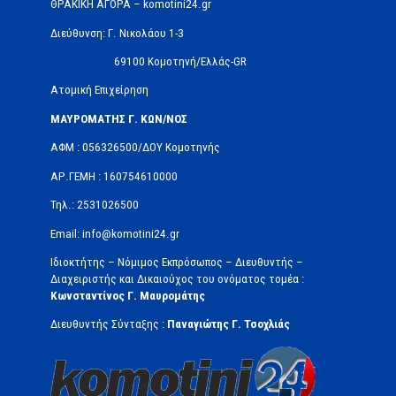
ΘΡΑΚΙΚΗ ΑΓΟΡΑ – komotini24.gr
Διεύθυνση: Γ. Νικολάου 1-3
69100 Κομοτηνή/Ελλάς-GR
Ατομική Επιχείρηση
ΜΑΥΡΟΜΑΤΗΣ Γ. ΚΩΝ/ΝΟΣ
ΑΦΜ : 056326500/ΔOΥ Κομοτηνής
ΑΡ.ΓΕΜΗ : 160754610000
Τηλ.: 2531026500
Email: info@komotini24.gr
Ιδιοκτήτης – Νόμιμος Εκπρόσωπος – Διευθυντής –
Διαχειριστής και Δικαιούχος του ονόματος τομέα :
Κωνσταντίνος Γ. Μαυρομάτης
Διευθυντής Σύνταξης :
Παναγιώτης Γ. Τσοχλιάς