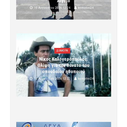
Αιγαίο
10 Αυγούστου 2026 12:24
komotini24
ΔΙΑΦΟΡΑ
Νίκος Καλογερόπουλος:
Θλίψη για τον θάνατο του
σπουδαίου ηθοποιού
10 Αυγούστου 2026 12:22
komotini24