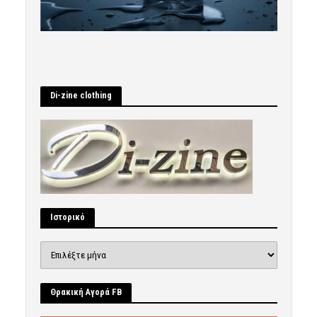
Di-zine clothing
Ιστορικό
Ιστορικό
Θρακική Αγορά FB