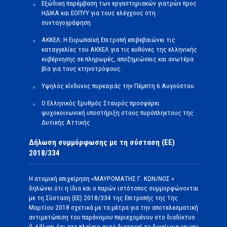
Εξώδικη παρέμβαση των εργαστηριακών γιατρών προς
ΗΔΙΚΑ και ΕΟΠΥΥ για τους ελέγχους στη
συνταγογράφηση
ΑΚΚΕΛ: Η Ευρωπαϊκή Επιτροπή επιβεβαιώνει τις
καταγγελίες του ΑΚΚΕΛ για τις ευθύνες της ελληνικής
κυβέρνησης σε πληρωμές, αποζημιώσεις και ανωτέρα
βία για τους κτηνοτρόφους.
Υψηλός κίνδυνος πυρκαγιάς την Πέμπτη 6 Αυγούστου
Ο Ελληνικός Ερυθρός Σταυρός προσφέρει
ψυχοκοινωνική υποστήριξη στους πυρόπληκτους της
Δυτικής Αττικής
Δήλωση συμμόρφωσης με τη σύσταση (ΕΕ)
2018/334
Η ατομική επιχείρηση «ΜΑΥΡΟΜΑΤΗΣ Γ. ΚΩΝ/ΝΟΣ »
δηλώνει ότι η ίδια και ο παρών ιστότοπος συμμορφώνονται
με τη Σύσταση (ΕΕ) 2018/334 της Επιτροπής της 1ης
Μαρτίου 2018 σχετικά με τα μέτρα για την αποτελεσματική
αντιμετώπιση του παράνομου περιεχομένου στο διαδίκτυο
(L 63) και ότι στο πλαίσιο αυτό διατηρεί το δικαίωμα να μην