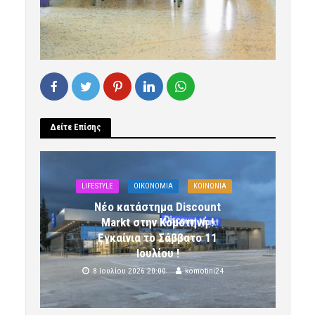
Δείτε Επίσης
LIFESTYLE
OIKONOMIA
ΚΟΙΝΩΝΙΑ
Νέο κατάστημα Discount
Markt στην Κομοτηνή !
Εγκαίνια το Σάββατο 11
Ιουλίου !
8 Ιουλίου 2026 20:00
komotini24