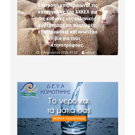
Επιτροπή επιβεβαιώνει τις
καταγγελίες του ΑΚΚΕΛ για
τις ευθύνες της ελληνικής
κυβέρνησης σε πληρωμές,
αποζημιώσεις και ανωτέρα
βία για τους
κτηνοτρόφους.
6 Αυγούστου 2026 09:32
admin