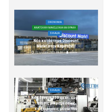
OIKONOMIA
ΑΝΑΤΟΛΙΚΗ ΜΑΚΕΔΟΝΙΑ ΚΑΙ ΘΡΑΚΗ
ΕΛΛΑΔΑ
Νέο κατάστημα Discount
Markt στην Κομοτηνή!
22 Ιουλίου 2025 08:20
admin
ΕΛΛΑΔΑ
Νέα δάνεια 330 εκατ. ευρώ
για τις μικρομεσαίες
επιχειρήσεις μέσω του