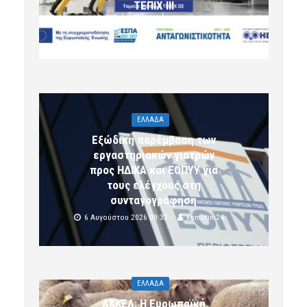
ΤΕΠΙΧ ΙΙΙ
6 Αυγούστου 2026 09:32
komotini24
ΕΛΛΑΔΑ
Εξώδικη παρέμβαση των
εργαστηριακών γιατρών
προς ΗΔΙΚΑ και ΕΟΠΥΥ για
τους ελέγχους στη
συνταγογράφηση
6 Αυγούστου 2026 09:32
komotini24
ΕΛΛΑΔΑ
ΑΚΚΕΛ: Η Ευρωπαϊκή