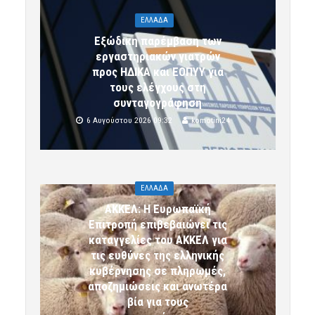
ΕΛΛΑΔΑ
Εξώδικη παρέμβαση των
εργαστηριακών γιατρών
προς ΗΔΙΚΑ και ΕΟΠΥΥ για
τους ελέγχους στη
συνταγογράφηση
6 Αυγούστου 2026 09:32
komotini24
ΕΛΛΑΔΑ
ΑΚΚΕΛ: Η Ευρωπαϊκή
Επιτροπή επιβεβαιώνει τις
καταγγελίες του ΑΚΚΕΛ για
τις ευθύνες της ελληνικής
κυβέρνησης σε πληρωμές,
αποζημιώσεις και ανωτέρα
βία για τους