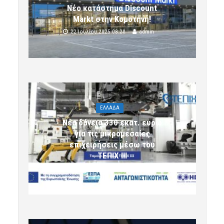
Νέο κατάστημα Discount
Markt στην Κομοτηνή!
22 Ιουλίου 2025 08:20
admin
ΕΛΛΑΔΑ
Νέα δάνεια 330 εκατ. ευρώ
για τις μικρομεσαίες
επιχειρήσεις μέσω του
ΤΕΠΙΧ ΙΙΙ
6 Αυγούστου 2026 09:32
komotini24