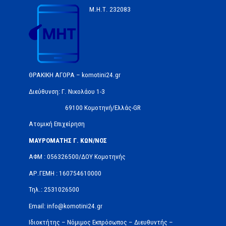
Μ.Η.Τ.
232083
ΘΡΑΚΙΚΗ ΑΓΟΡΑ – komotini24.gr
Διεύθυνση: Γ. Νικολάου 1-3
69100 Κομοτηνή/Ελλάς-GR
Ατομική Επιχείρηση
ΜΑΥΡΟΜΑΤΗΣ Γ. ΚΩΝ/ΝΟΣ
ΑΦΜ : 056326500/ΔOΥ Κομοτηνής
ΑΡ.ΓΕΜΗ : 160754610000
Τηλ.: 2531026500
Email: info@komotini24.gr
Ιδιοκτήτης – Νόμιμος Εκπρόσωπος – Διευθυντής –