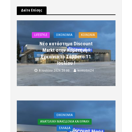
Δείτε Επίσης
LIFESTYLE
OIKONOMIA
ΚΟΙΝΩΝΙΑ
Νέο κατάστημα Discount
Markt στην Κομοτηνή !
Εγκαίνια το Σάββατο 11
Ιουλίου !
8 Ιουλίου 2026 20:00
komotini24
OIKONOMIA
ΑΝΑΤΟΛΙΚΗ ΜΑΚΕΔΟΝΙΑ ΚΑΙ ΘΡΑΚΗ
ΕΛΛΑΔΑ