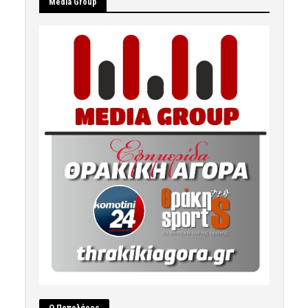
Μedia Group
Ο Ποπολάρος