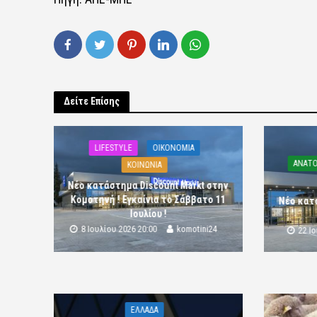
Δείτε Επίσης
LIFESTYLE
OIKONOMIA
ΑΝΑΤΟ
ΚΟΙΝΩΝΙΑ
Νέο κατάστημα Discount Markt στην
Κομοτηνή ! Εγκαίνια το Σάββατο 11
Νέο κατ
Ιουλίου !
8 Ιουλίου 2026 20:00
komotini24
22 Ι
ΕΛΛΑΔΑ