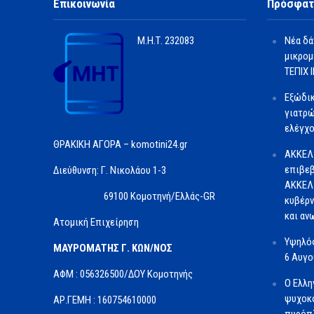
Επικοινωνία
Πρόσφατ
Μ.Η.Τ.
232083
Νέα δά
μικρομ
ΤΕΠΙΧ ΙΙ
Εξώδι
γιατρώ
ελέγχο
ΘΡΑΚΙΚΗ ΑΓΟΡΑ – komotini24.gr
ΑΚΚΕΛ
επιβεβ
Διεύθυνση: Γ. Νικολάου 1-3
ΑΚΚΕΛ 
69100 Κομοτηνή/Ελλάς-GR
κυβέρν
και αν
Ατομική Επιχείρηση
Υψηλός
ΜΑΥΡΟΜΑΤΗΣ Γ. ΚΩΝ/ΝΟΣ
6 Αυγ
ΑΦΜ : 056326500/ΔOΥ Κομοτηνής
Ο Ελλη
ψυχοκο
ΑΡ.ΓΕΜΗ : 160754610000
πυρόπλ