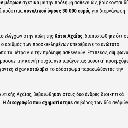
ων μέτρων
σχετικά με την πρόληψη ασθενειών, βρίσκονται δ
κά πρόστιμα
συνολικού ύψους 30.000 ευρώ,
για διοργάνωση
σιο ελέγχων στην πόλη της
Κάτω Αχαΐας
, διαπιστώθηκε ότι οι
ς ο αριθμός των προσκεκλημένων υπερέβαινε το ανώτατο
όπο τα μέτρα για την πρόληψη ασθενειών. Επιπλέον, σύμφων
τάρασσαν την κοινή ησυχία αναπαράγοντας μουσική προερχόμ
χοντες είχαν καταλάβει το οδόστρωμα παρακωλύοντας την
Δυτικής Αχαΐας, βεβαιώθηκαν στους δυο άνδρες διοικητικά
α. Η
δικογραφία που σχηματίστηκε
σε βάρος των δύο ανδρών