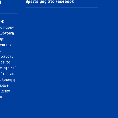
η
Βρείτε μας στο Facebook
ΗΣ Γ.
 ο παρών
 Σύσταση
1ης
για την
υ
ίκτυο (L
ηρεί το
να αφαιρεί
ότι είναι
ημέρωση ή
μβάνει
ια την
ου