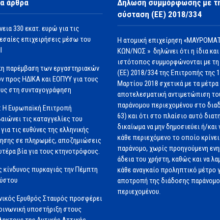
α άρθρα
Δήλωση συμμόρφωσης με τ
σύσταση (ΕΕ) 2018/334
νεια 330 εκατ. ευρώ για τις
εσαίες επιχειρήσεις μέσω του
Η ατομική επιχείρηση «ΜΑΥΡΟΜΑΤ
Ι
ΚΩΝ/ΝΟΣ » δηλώνει ότι η ίδια και
ιστότοπος συμμορφώνονται με τη
κη παρέμβαση των εργαστηριακών
(ΕΕ) 2018/334 της Επιτροπής της 
ν προς ΗΔΙΚΑ και ΕΟΠΥΥ για τους
Μαρτίου 2018 σχετικά με τα μέτρα 
υς στη συνταγογράφηση
αποτελεσματική αντιμετώπιση το
παράνομου περιεχομένου στο διαδ
: Η Ευρωπαϊκή Επιτροπή
63) και ότι στο πλαίσιο αυτό διατ
αιώνει τις καταγγελίες του
δικαίωμα να μην δημοσιεύει ή/και 
για τις ευθύνες της ελληνικής
κάθε περιεχόμενο το οποίο κρίνει 
ησης σε πληρωμές, αποζημιώσεις
παράνομο, χωρίς προηγούμενη εν
ωτέρα βία για τους κτηνοτρόφους.
άδεια του χρήστη, καθώς και να λα
 κίνδυνος πυρκαγιάς την Πέμπτη
κάθε αναγκαίο προληπτικό μέτρο γ
ούστου
αποτροπή της διάδοσης παράνομ
περιεχομένου.
νικός Ερυθρός Σταυρός προσφέρει
ινωνική υποστήριξη στους
ηκτους της Δυτικής Αττικής