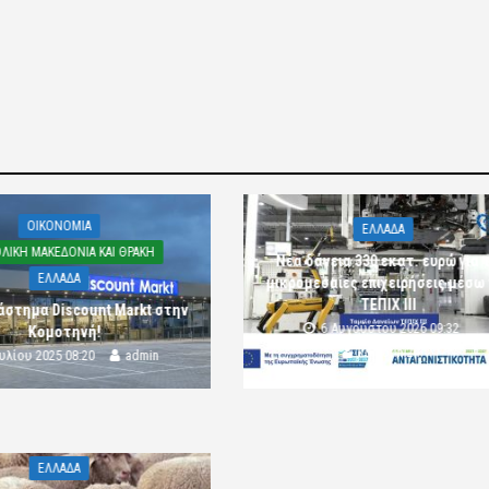
OIKONOMIA
ΕΛΛΑΔΑ
ΛΙΚΗ ΜΑΚΕΔΟΝΙΑ ΚΑΙ ΘΡΑΚΗ
Νέα δάνεια 330 εκατ. ευρώ για τ
ΕΛΛΑΔΑ
μικρομεσαίες επιχειρήσεις μέσω
ΤΕΠΙΧ ΙΙΙ
άστημα Discount Markt στην
6 Αυγούστου 2026 09:32
Κομοτηνή!
komotini24
ουλίου 2025 08:20
admin
ΕΛΛΑΔΑ