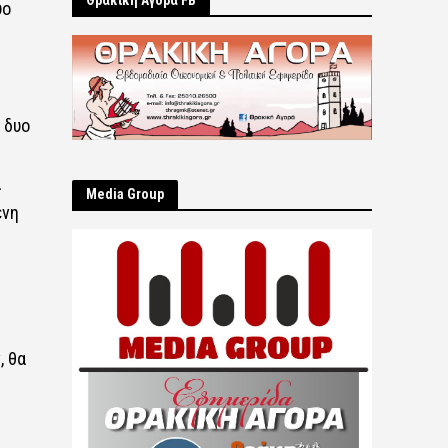
Θρακική Αγορά FB
ύο
 δυο
α
Μedia Group
ενη
, θα