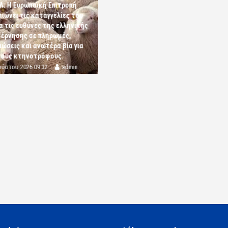
Λ: Η Ευρωπαϊκή Επιτροπή
αιώνει τις καταγγελίες του
α τις ευθύνες της ελληνικής
έρνησης σε πληρωμές,
ώσεις και ανωτέρα βία για
τους κτηνοτρόφους.
ούστου 2026 09:32
admin