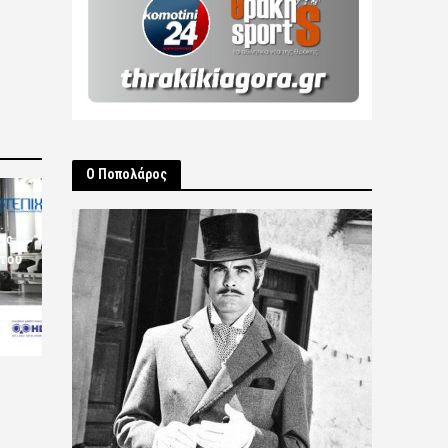
Ο Ποπολάρος
ις
 του