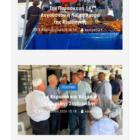
Την Παρασκευή 14
Αυγούστου η Λαϊκή Αγορά
της Κομοτηνής
8 Αυγούστου 2026 10:19
komotini24
ΠΟΛΙΤΙΚΗ
Σε Κερασιά και Κέχρο ο
Ευριπίδης Στυλιανίδης
8 Αυγούστου 2026 10:18
komotini24