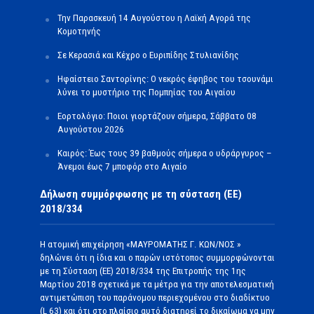
Την Παρασκευή 14 Αυγούστου η Λαϊκή Αγορά της
Κομοτηνής
Σε Κερασιά και Κέχρο ο Ευριπίδης Στυλιανίδης
Ηφαίστειο Σαντορίνης: Ο νεκρός έφηβος του τσουνάμι
λύνει το μυστήριο της Πομπηίας του Αιγαίου
Εορτολόγιο: Ποιοι γιορτάζουν σήμερα, Σάββατο 08
Αυγούστου 2026
Καιρός: Έως τους 39 βαθμούς σήμερα ο υδράργυρος –
Άνεμοι έως 7 μποφόρ στο Αιγαίο
Δήλωση συμμόρφωσης με τη σύσταση (ΕΕ)
2018/334
Η ατομική επιχείρηση «ΜΑΥΡΟΜΑΤΗΣ Γ. ΚΩΝ/ΝΟΣ »
δηλώνει ότι η ίδια και ο παρών ιστότοπος συμμορφώνονται
με τη Σύσταση (ΕΕ) 2018/334 της Επιτροπής της 1ης
Μαρτίου 2018 σχετικά με τα μέτρα για την αποτελεσματική
αντιμετώπιση του παράνομου περιεχομένου στο διαδίκτυο
(L 63) και ότι στο πλαίσιο αυτό διατηρεί το δικαίωμα να μην