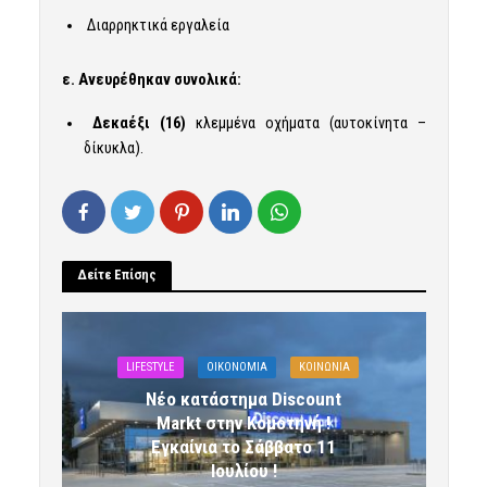
Διαρρηκτικά εργαλεία
ε. Ανευρέθηκαν
συνολικά:
Δεκαέξι (16)
κλεμμένα οχήματα (αυτοκίνητα –
δίκυκλα).
Δείτε Επίσης
LIFESTYLE
OIKONOMIA
ΚΟΙΝΩΝΙΑ
Νέο κατάστημα Discount
Markt στην Κομοτηνή !
Εγκαίνια το Σάββατο 11
Ιουλίου !