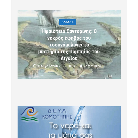
ΕΛΛΑΔΑ
Ηφαίστειο Σαντορίνης: Ο
νεκρός έφηβος του
τσουνάμι λύνει το
μυστήριο της Πομπηίας του
Αιγαίου
8 Αυγούστου 2026 10:17
komotini24